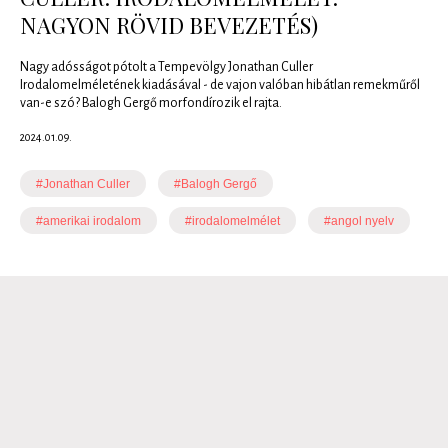
NAGYON RÖVID BEVEZETÉS)
Nagy adósságot pótolt a Tempevölgy Jonathan Culler
Irodalomelméletének kiadásával - de vajon valóban hibátlan remekműről
van-e szó? Balogh Gergő morfondírozik el rajta.
2024.01.09.
#Jonathan Culler
#Balogh Gergő
#amerikai irodalom
#irodalomelmélet
#angol nyelv