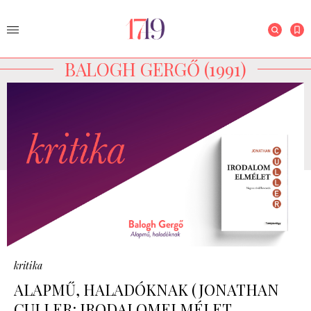
BALOGH GERGŐ (1991)
kritika
ALAPMŰ, HALADÓKNAK (JONATHAN
CULLER: IRODALOMELMÉLET.