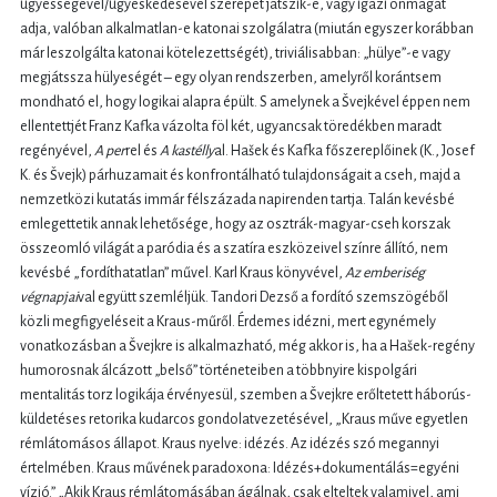
ügyességével/ügyeskedésével szerepet játszik-e, vagy igazi önmagát
adja, valóban alkalmatlan-e katonai szolgálatra (miután egyszer korábban
már leszolgálta katonai kötelezettségét), triviálisabban: „hülye”-e vagy
megjátssza hülyeségét – egy olyan rendszerben, amelyről korántsem
mondható el, hogy logikai alapra épült. S amelynek a Švejkével éppen nem
ellentettjét Franz Kafka vázolta föl két, ugyancsak töredékben maradt
regényével,
A per
rel és
A k
astélly
al. Hašek és Kafka főszereplőinek (K., Josef
K. és Švejk) párhuzamait és konfrontálható tulajdonságait a cseh, majd a
nemzetközi kutatás immár félszázada napirenden tartja. Talán kevésbé
emlegettetik annak lehetősége, hogy az osztrák-magyar-cseh korszak
összeomló világát a paródia és a szatíra eszközeivel színre állító, nem
kevésbé „fordíthatatlan” művel. Karl Kraus könyvével,
Az emberiség
végnapjai
val együtt szemléljük. Tandori Dezső a fordító szemszögéből
közli megfigyeléseit a Kraus-műről. Érdemes idézni, mert egynémely
vonatkozásban a Švejkre is alkalmazható, még akkor is, ha a Hašek-regény
humorosnak álcázott „belső” történeteiben a többnyire kispolgári
mentalitás torz logikája érvényesül, szemben a Švejkre erőltetett háborús-
küldetéses retorika kudarcos gondolatvezetésével, „Kraus műve egyetlen
rémlátomásos állapot. Kraus nyelve: idézés. Az idézés szó megannyi
értelmében. Kraus művének paradoxona: Idézés+dokumentálás=egyéni
vízió.” „Akik Kraus rémlátomásában ágálnak, csak elteltek valamivel, ami