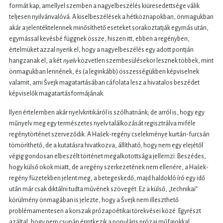
formát kap, amellyel szemben a nagyelbeszélés kiüresedettsége válik
teljesen nyilvánvalóvá. A kiselbeszélések a hétköznapokban, önmagukban
akár a jelentéktelennek minősíthető eseteket sorakoztatják egymás után,
egymással kevésbé függnek össze, hiszen itt, ebben a regényben,
értelmüket azzal nyerik el, hogy a nagyelbeszélés egy adott pontján
hangzanak el, a két
nyelv
közvetlen szembesülésekor lesznek többek, mint
önmagukban lennének, és (a leginkább) összességükben képviselnek
valamit, ami Švejk magatartásában cáfolata lesz a hivatalos beszédet
képviselők magatartásformájának.
Ilyen értelemben akár nyelvkritikáról is szólhatnánk; de arról is, hogy egy
műnyelv meg egy természetes nyelv találkozását regisztrálva miféle
regénytörténet szerveződik. A Hašek-regény cselekménye kurtán-furcsán
tömöríthető, de a kutatásra hivatkozva, állítható, hogy nem egy elejétől
végig gondosan elbeszélt történet megalkotottsága jellemzi. Beszédes,
hogy külső okok miatt, de a regény szerkezetének nem ellenére, a Hašek-
regény füzetekben jelent meg, a betegeskedő, majd haldokló író egy idő
után már csak diktálni tudta művének szövegét. Ez a külső, „technikai”
körülmény önmagában is jelezte, hogy a Švejk nem illeszthető
problémamentesen a korszak prózapoétikai törekvései közé. Egyrészt
azáltal, hogy nem csupán érintkezik a populáris prózai műfajokkal,