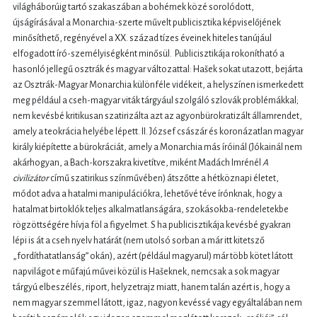
világháborúig tartó szakaszában a bohémek közé sorolódott,
újságírásával a Monarchia-szerte művelt publicisztika képviselőjének
minősíthető, regényével a XX. század tízes éveinek hiteles tanújául
elfogadott író-személyiségként minősül. Publicisztikája rokonítható a
hasonló jellegű osztrák és magyar változattal: Hašek sokat utazott, bejárta
az Osztrák-Magyar Monarchia különféle vidékeit, a helyszínen ismerkedett
meg például a cseh-magyar viták tárgyául szolgáló szlovák problémákkal;
nem kevésbé kritikusan szatirizálta azt az agyonbürokratizált államrendet,
amely a teokrácia helyébe lépett. II. József császár és koronázatlan magyar
király kiépítette a bürokráciát, amely a Monarchia más íróinál (Jókainál nem
akárhogyan, a Bach-korszakra kivetítve, miként Madách Imrénél
A
civilizátor
című szatirikus színművében) átszőtte a hétköznapi életet,
módot adva a hatalmi manipulációkra, lehetővé téve írónknak, hogy a
hatalmat birtoklók teljes alkalmatlanságára, szokásokba-rendeletekbe
rögzöttségére hívja föl a figyelmet. S ha publicisztikája kevésbé gyakran
lépi is át a cseh nyelv határát (nem utolsó sorban a már itt kitetsző
„fordíthatatlanság” okán), azért (például magyarul) már több kötet látott
napvilágot e műfajú művei közül is Hašeknek, nemcsak a sok magyar
tárgyú elbeszélés, riport, helyzetrajz miatt, hanem talán azért is, hogy a
nem magyar szemmel látott, igaz, nagyon kevéssé vagy egyáltalában nem