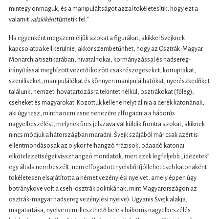
mintegy önmaguk, és a manipuláltságot azzal tökéletesítik, hogy ezt a
valamit
valakiként
tűntetik fel.”
Ha egyenként megszemléljük azokat a figurákat, akikkel Švejknek
kapcsolatba kell kerülnie, akkor szembetűnhet, hogy az Osztrák-Magyar
Monarchia tisztikarában, hivatalnokai, kormányzással és hadsereg-
irányítással megbízott vezetői között csak részegeseket, korruptakat,
szeniliseket, manipulálókat és könnyen manipulálhatókat, nyerészkedőket
találunk, nemzeti hovatartozásra tekintet nélkül, osztrákokat (főleg),
cseheket és magyarokat. Közöttük kellene helyt állnia a derék katonának,
aki úgy tesz, mintha nem esne nehezére elfogadnia a háborús
nagyelbeszélést, melynek üres jelszavaival küldik frontra azokat, akiknek
nincs módjuk a hátországban maradni. Švejk szájából már csak azért is
ellentmondásosak az olykor felhangzó frázisok, odaadó katonai
elkötelezettséget visszhangzó mondatok, mert ezek legfeljebb „idézetek”
egy általa nem beszélt, nem elfogadott nyelvből (jóllehet cseh katonaként
tökéletesen elsajátította a német vezénylési nyelvet, amely éppen úgy
botrányköve volt a cseh-osztrák politikának, mint Magyarországon az
osztrák-magyar hadsereg vezénylési nyelve). Ugyanis Švejk alakja,
magatartása, nyelve nem illeszthető bele a háborús nagyelbeszélés