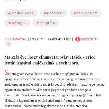
#Jaroslav Hašek
#Fried István
#cseh irodalom
#cseh nyelv
#cseh próza
Fried István (1934)
|
2023. 01. 03.
|
olvasási idő: 14 perc
|
megosztás
| 0
|
Ma száz éve, hogy elhunyt Jaroslav Hašek - Fried
István írásával emlékezünk a cseh íróra.
S
záznegyven éve született, száz éve halt meg Jaroslav Hašek, kit
újságírása és korai politikai szatirizáló tevékenysége tett ismertté a cseh
irodalomban és művelődésben, és kit végül töredékben maradt regénye, az
egymást követő három változat véglegesnek gondolt szövege, a
közismerten
Švejk, a derék katona
címen megjelent prózája (túlzás nélkül
állítható) világirodalmi jelentőségűvé emelt. A címben megcélzott
évszámokkal jelölt életidőt foglaltam össze: Hašek életének a