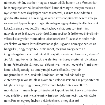
német és néhány esetben magyar szavak adják, hanem az a Monarchia-
hadseregre jellemző „kauderwelsch”, katonai zsargon, mely nemcsak a
nyelv természetes logikájára nincs tekintettel, s szinte fő feladatául a
gondolattalanság, az üresség, az olcsó sztereotípiák elfedésére szolgál,
és amelyet éppen Švejk a maga látszólagos egynyelvűségével leplez le. A
kutatás szinte a kezdettől kimutatta, hogy a háborús történet mint
nagyelbeszélés (kezdve a trónörökös meggyilkolásáról érkező hírrel) mint
változik át egyetlen mondatban „kiselbeszéléssé”: az első mondat már
érzékeltet valamit a lefordíthatatlanságból: ugyanis nem egyszerűen az
hangzik el, hogy megölték Ferdinándot, méghozzá egy nem az
idegenforgalomra berendezkedett prágai kocsmában, hanem a „tak nam”:
így hát
megölték Ferdinándot, a kijelentés mintha egy történet folytatása
lenne. Feltételezhető, hogy van előzménye, melyet – egyelőre? – még nem
ismer a hallgatóság, de amely majd, Švejk előadása nyomán,
megismerhető lesz, az általa korábban ismert Ferdinándok egy
életepizódja rekonstruálása nyomán. S valóban itt indul a regény története.
Méghozzá úgy, hogy nem a „fő” történet folytatódik a következő
mondatban, hanem Švejk történeteiből kapunk ízelítőt. Ezek a történetek
vagy erősítik a regény cselekményének gondolatmenetét, vagy (inkább)
nem. Persze, egy regényben a kitéréseknek, a megakasztó