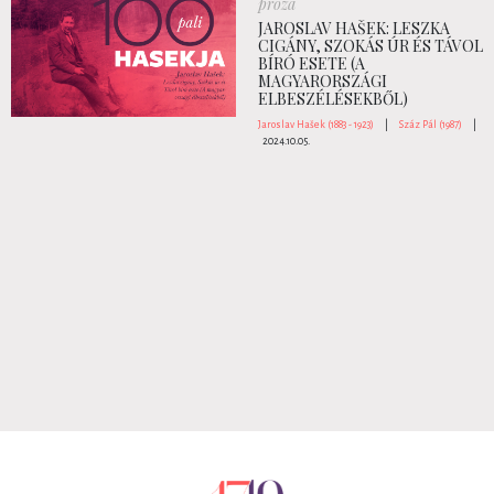
próza
JAROSLAV HAŠEK: LESZKA
CIGÁNY, SZOKÁS ÚR ÉS TÁVOL
BÍRÓ ESETE (A
MAGYARORSZÁGI
ELBESZÉLÉSEKBŐL)
Jaroslav Hašek (1883 - 1923)
|
Száz Pál (1987)
|
2024.10.05.