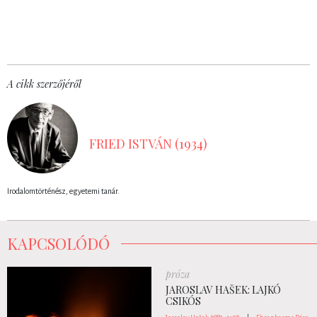
A cikk szerzőjéről
FRIED ISTVÁN (1934)
Irodalomtörténész, egyetemi tanár.
KAPCSOLÓDÓ
próza
JAROSLAV HAŠEK: LAJKÓ
CSIKÓS