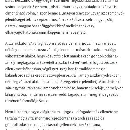
baráti beszámolók egy idegen szemmel meglátott korszak „reáliái”-ról
számot adjanak. S ez nem utolsó sorban az 1923-ra kiadott regényre is
elmondható volna, hiszen benne a „magyar tényező” ugyan az események
jelentőségét tekintve epizodikus, ám beleépítve a cseh-magyar, sőt,
osztrák-magyar összefüggések közé mellékesnek vagy
elhanyagolhatónak semmiképpen nem nevezhető.
A „derék katona” a világháború első éveiben már irodalmi színre lépett
néhány karakterisztikusra vázolt jelenetben; második alkalommal úgy
változtatott alakot, hogy közvetítője lett annak a cseh gondolkodásnak,
amely megtagadja a részvételt a „szláv testvér”-nek felfogott oroszok
ellen vívott háborúban; végül 1921-1923-ban formálódott meg a
kalandsorozat (az eredeti szövegben
osud
áll, amely a szláv nyelvekben,
némileg változó alakban, sorsot, sőt végzetet is jelenthet). A történések
sűrű egymásutánjának, amelynek nem hőse, hanem elviselője, némelykor
kihasználója, mindenesetre szenvedő, tagadó, s ami még lényegesebb:
történetté formálója Švejk.
Nem állítható, hogy a világirodalmi – jogos – elfogadottság ellenére ne
tartana még a vita: mennyire reprezentánsa a cseh századelős
gondolkodásnak, magatartásnak, jellemnek a derék katona,