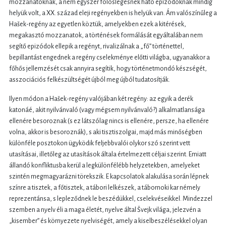
mozzanatoknak, a nem egyszer fölöslegesnek ható epizódoknak mindig
helyük volt, a XX. század eleji regényekben is helyük van. Ám valószínűleg a
Hašek-regény az egyetlen köztük, amelyekben ezek a kitérések,
megakasztó mozzanatok, a történések formálását egyáltalában nem
segítő epizódok ellepik a regényt, rivalizálnak a „fő” történettel,
bepillantást engednek a regény cselekménye előtti világba, ugyanakkor a
főhős jellemzését csak annyira segítik, hogy történetmondó készségét,
asszociációs felkészültségét újból meg újból tudatosítják.
Ilyen módon a Hašek-regény valójában két regény: az egyik a derék
katonáé, akit nyilvánvaló (vagy mégsem nyilvánvaló?) alkalmatlansága
ellenére besoroznak (s ez látszólag nincs is ellenére, persze, ha ellenére
volna, akkor is besoroznák), s aki tisztiszolgai, majd más minőségben
különféle posztokon ügyködik feljebbvalói olykor szó szerint vett
utasításai, illetőleg az utasítások általa értelmezett céljai szerint. Emiatt
állandó konfliktusba kerül a legkülönfélébb helyzetekben, amelyeket
szintén megmagyarázni törekszik. E kapcsolatok alakulása során lépnek
színre a tisztek, a főtisztek, a tábori lelkészek, a tábornoki kar némely
reprezentánsa, s lepleződnek le beszédükkel, cselekvéseikkel. Mindezzel
szemben a nyelv éli a maga életét, nyelve által Švejk világa, jelezvén a
„kisember” és környezete nyelviségét, amely a kiselbeszélésekkel olyan