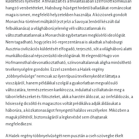
küldetéses nyelvébe. A trivializált és a trivialitásában szerfölött komikusan
hangzó versbetéteket, Habsburg-hűséget hirdető balladákat-románcokat
maga is ismeri, megfelelő helyzetekben használja. A közösnek gondolt
Monarchia-történet múltjától (ezt jelzi a Savoyai Jenőről készült dal
felbukkanása) a világháború jelenéig véli változatlannak és
változtathatatlannak a Monarchiát egybetartani megkísérlő ideológiát.
Nem tagadható, hogy jeles író-reprezentánsai is akadtak a habsburgi
Ausztria civilizációs küldetését elfogadó, terjesztő, sőt a világháború alatti
munkálkodással népszerűsítő ideológiának. Itt elegendő Hugo von
Hofmannsthal idevonatkoztatható, színvonaltalannak aligha minősíthető
tevékenységére gondolni. Ezzel szemben a Hašek-regény
„többnyelvűsége” nemcsak az ilyen típusú tevékenykedést láttatja a
visszájáról, hanem példákkal szolgál a gyakorlatban megvalósuló
változatára, természetesen karikírozza, indulattal szólaltatván meg a
tábori lelkészeket és főtiszteket, akik a harctéri áldozat, az önfeláldozás, a
hősiesség dicsőítő és magasztos voltát prédikálva adják áldásukat a
háborúra, a közkatonaságot fenyegető halálos veszélyekre. Miközben a
maguk jólétéről, biztonságáról a legkevésbé sem óhajtanak
megfeledkezni.
A Hašek-regény többnyelvűségét nem pusztán a cseh szövegbe ékelt