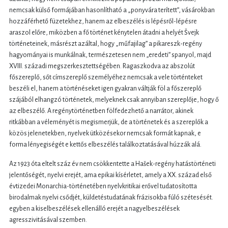
nemcsak külső formájában hasonlítható a „ponyvára terített”, vásárokban
hozzáférhető füzetekhez, hanem az elbeszélés is lépésről-lépésre
araszol előre, miközben a fő történet kénytelen átadni a helyét Švejk
történeteinek, másrészt azáltal, hogy „műfajilag” a pikareszk-regény
hagyományai is munkálnak, természetesen nem „eredeti” spanyol, majd
XVIII. századi megszerkesztettségében. Ragaszkodva az abszolút
főszereplő, sőt címszereplő személyéhez nemcsak a vele történteket
beszéli el, hanem a történéseket igen gyakran váltják föl a főszereplő
szájából elhangzó történetek, melyeknek csak annyiban szereplője, hogy ő
az elbeszélő. A regénytörténetben fölfedezhető a narrátor, akinek
ritkábban a véleményét is megismerjük, de a történetek és a szereplők a
közös jelenetekben, nyelvek ütközésekor nemcsak formát kapnak, e
forma lényegiségét e kettős elbeszélés találkoztatásával húzzák alá.
Az 1923 óta eltelt száz év nem csökkentette a Hašek-regény hatástörténeti
jelentőségét, nyelvi erejét, ama epikai kísérletet, amely a XX. század első
évtizedei Monarchia-történetében nyelvkritikai erővel tudatosította
birodalmak nyelvi csődjét, küldetéstudatának frázisokba fúló szétesését.
egyben a kiselbeszélések ellenálló erejét a nagyelbeszélések
agresszivitásával szemben.