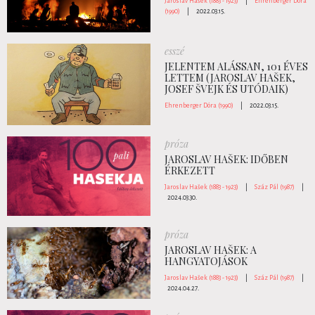
Jaroslav Hašek (1883 - 1923)
|
Ehrenberger Dóra
(1990)
|
2022.03.15.
esszé
JELENTEM ALÁSSAN, 101 ÉVES
LETTEM (JAROSLAV HAŠEK,
JOSEF ŠVEJK ÉS UTÓDAIK)
Ehrenberger Dóra (1990)
|
2022.03.15.
próza
JAROSLAV HAŠEK: IDŐBEN
ÉRKEZETT
Jaroslav Hašek (1883 - 1923)
|
Száz Pál (1987)
|
2024.03.30.
próza
JAROSLAV HAŠEK: A
HANGYATOJÁSOK
Jaroslav Hašek (1883 - 1923)
|
Száz Pál (1987)
|
2024.04.27.