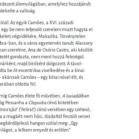
redezett álomvilágában, amelyhez hozzájárult
dekelte a valóság.
kínál. Az egyik Camões, a XVI. századi
egy be nem teljesülő szerelem miatt hagyta el
m keleti végvidékére, Makaóba. Törvénytelen
ra-ban, és a város egyetemén tanult. Alacsony
an szerelme, Ana de Osório Castro, aki később
kötetét gondozta, nem ment hozzá feleségül.
nárként, majd bíróként dolgozott. A távol-
ta be őt excentrikus viselkedése és a kínai
 – akárcsak Camões – egy kínai nővel élt, és
ában oldotta föl.
t amíg Camões élete fő művében,
A lusiadák
ban
dig Pessanha a
Clepsidra
című kötetében
nscrição” (’Felirat’) című versében egy széteső,
a a magáét: nem hősi, diadaltól feszülő verset
megkérdőjelező hangon szólal meg: „Egy
lágot, a lelkem ernyedt és erőtlen.”