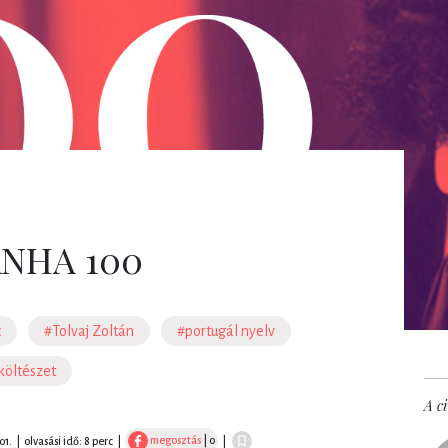
NHA 100
c
#Tolvaj Zoltán
#portugál nyelv
költészet
A ci
megosztás
| 0
01.
|
olvasási idő: 8 perc
|
|