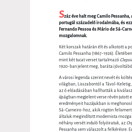
S
záz éve halt meg Camilo Pessanha, a
portugál századelő irodalmába, és ezze
Fernando Pessoa és Mário de Sá-Carne
mozgalomnak.
Két korszak határán élt és alkotott a 
Camilo Pessanha (1867-1926). Életében a
mint két tucat verset tartalmazó
Clepsi
1920-ban jelent meg, barátai jóvoltábó
A városi legenda szerint nevét és költ
világban, Lisszabontól a Távol-Keletig
az ő előadásában hallhatták a kiválas
újságban megjelent verse révén jutott e
eredményeit hazájukban is meghonosít
Sá-Carneiro-hoz, akik rögtön felismert
általuk megindított modernista mozgal
néhány versét induló folyóiratuk, az
Or
Pessanha sem válaszolt a felkérésre. 