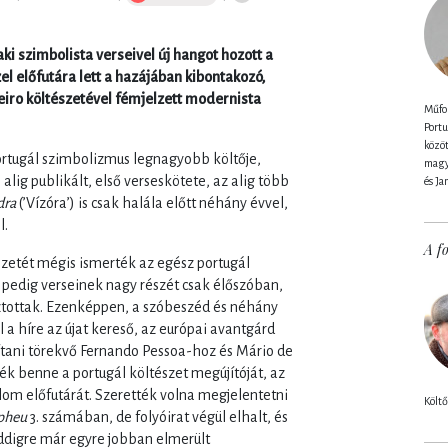
ki szimbolista verseivel új hangot hozott a
l előfutára lett a hazájában kibontakozó,
iro költészetével fémjelzett modernista
Műfor
Portu
közöt
portugál szimbolizmus legnagyobb költője,
magya
lig publikált, első verseskötete, az alig több
és Ja
dra
(’Vízóra’) is csak halála előtt néhány évvel,
l.
A fo
észetét mégis ismerték az egész portugál
, pedig verseinek nagy részét csak élőszóban,
ztottak. Ezenképpen, a szóbeszéd és néhány
l a híre az újat kereső, az európai avantgárd
ani törekvő Fernando Pessoa-hoz és Mário de
ék benne a portugál költészet megújítóját, az
om előfutárát. Szerették volna megjelentetni
Költő
pheu
3. számában, de folyóirat végül elhalt, és
Eddigre már egyre jobban elmerült