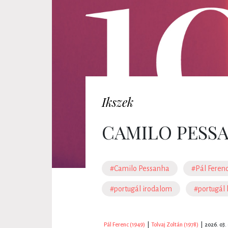
Ikszek
CAMILO PESSA
#Camilo Pessanha
#Pál Feren
#portugál irodalom
#portugál 
Pál Ferenc (1949)
|
Tolvaj Zoltán (1978)
|
2026. 03. 