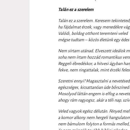
Talán ez a szerelem
Talán ez a szerelem. Keresem tekinteted
ha fájdalmat érzek, vagy menedékre vá
Valódi, boldog otthont teremteni veled
mégse tudtam – közös életünk egy édes
Nem sírtam utánad. Elveszett ideálok m
soha nem írtam hozzád romantikus vers
Reggeli ébredéskor, a hitvesi ágyban han
fekve, nem ringattalak, mint érzéki feles
Szeretni ennyi? Magasztalni a nevetésed
egészséges, kicsattanóan üde bőrszíned
Mosolyod láttán engem is elfog a neveté
ahogy rám ragyogsz, akár a téli nap, szí
Veled vagyok egész délután. Fényed mell
a komor alkony nem hergeli hangulato
nem bámulom folyton a formás melled,