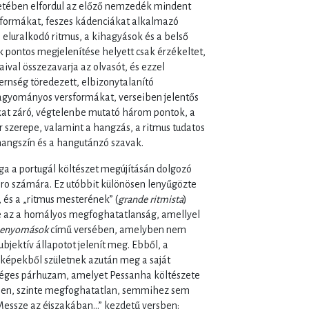
zetében elfordul az előző nemzedék mindent
sformákat, feszes kádenciákat alkalmazó
eluralkodó ritmus, a kihagyások és a belső
k pontos megjelenítése helyett csak érzékeltet,
ival összezavarja az olvasót, és ezzel
ernség töredezett, elbizonytalanító
hagyományos versformákat, verseiben jelentős
at záró, végtelenbe mutató három pontok, a
r szerepe, valamint a hangzás, a ritmus tudatos
hangszín és a hangutánzó szavak.
ga a portugál költészet megújításán dolgozó
ro számára. Ez utóbbit különösen lenyűgözte
 és a „ritmus mesterének” (
grande ritmista
)
te az a homályos megfoghatatlanság, amellyel
benyomások
című versében, amelyben nem
ubjektív állapotot jelenít meg. Ebből, a
 képekből születnek azután meg a saját
tséges párhuzam, amelyet Pessanha költészete
etlen, szinte megfoghatatlan, semmihez sem
essze az éjszakában...” kezdetű versben: