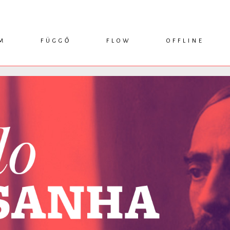
M
FÜGGŐ
FLOW
OFFLINE
ESSZÉ
HÍR
1749 KÖNYVEK
KRITIKA
INTERJÚ
RENDEZVÉNYEK
TANULMÁNY
MŰHELYNAPLÓ
PODCAST
IKSZEK
TOPLISTA