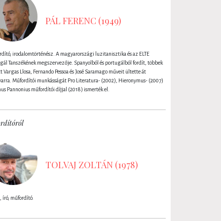
PÁL FERENC (1949)
dító, irodalomtörténész. A magyarországi luzitanisztika és az ELTE
gál Tanszékének megszervezője. Spanyolból és portugálból fordít, többek
t Vargas Llosa, Fernando Pessoa és José Saramago műveit ültette át
rra. Műfordítói munkásságát Pro Literatura- (2002), Hieronymus- (2007)
nus Pannonius műfordítói díjjal (2018) ismerték el.
rdítóról
TOLVAJ ZOLTÁN (1978)
, író, műfordító.