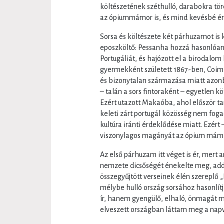
költészetének széthulló, darabokra tö
az ópiummámor is, és mind kevésbé ér
Sorsa és költészete két párhuzamot is 
eposzköltő: Pessanha hozzá hasonlóan 
Portugáliát, és hajózott el a birodalo
gyermekként született 1867-ben, Coimb
és bizonytalan származása miatt azonb
– talán a sors fintoraként – egyetlen 
Ezért utazott Makaóba, ahol először ta
keleti zárt portugál közösség nem fogad
kultúra iránti érdeklődése miatt. Ezért
viszonylagos magányát az ópium mámor
Az első párhuzam itt véget is ér, mer
nemzete dicsőségét énekelte meg, ad
összegyűjtött verseinek élén szereplő „I
mélybe hulló ország sorsához hasonlítj
ír, hanem gyengülő, elhaló, önmagát 
elveszett országban láttam meg a napvi