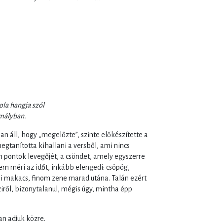
la hangja szól
mályban.
 áll, hogy „megelőzte”, szinte előkészítette a
tanította kihallani a versből, ami nincs
pontok levegőjét, a csöndet, amely egyszerre
nem méri az időt, inkább elengedi: csöpög,
i makacs, finom zene marad utána. Talán ezért
ziről, bizonytalanul, mégis úgy, mintha épp
an adjuk közre.