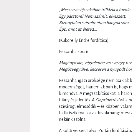
„Messze az éjszakában trillázik a fuvola
Egy pásztoré? Nem számít, elveszett.
Bizonytalan s értelmetlen hangok sora
Épp, mint az életed...
(Kukorelly Endre fordítása)
Pessanha sorai:
Magányosan, végtelenbe veszve egy fuvo
Megözvegyülve, kecsesen a nyugodt ho
Pessanha igazi öröksége nem csak abban
modernséget, hanem abban is, hogy meg
kimondva. A megszakításokat, a három 
hiány és jelentés. A
Clepsidra
vízórája 
szivárog, elmosódik – és közben valam
hallatszik ma is az a fuvolahang: mess
nekünk szólna.
A költő verseit Tolvaj Zoltán fordításáb