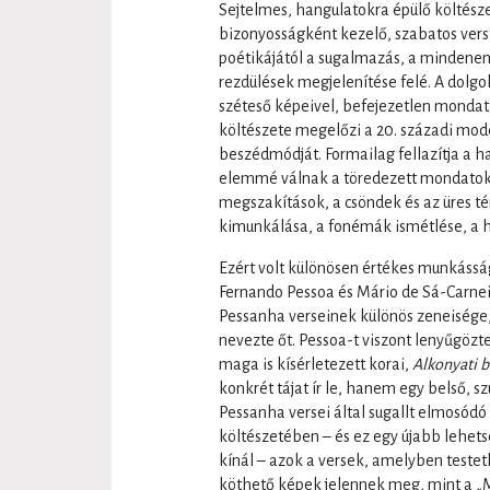
Sejtelmes, hangulatokra épülő költés
bizonyosságként kezelő, szabatos ver
poétikájától a sugalmazás, a mindenen 
rezdülések megjelenítése felé. A dolgo
széteső képeivel, befejezetlen mondata
költészete megelőzi a 20. századi mod
beszédmódját. Formailag fellazítja a 
elemmé válnak a töredezett mondatok
megszakítások, a csöndek és az üres té
kimunkálása, a fonémák ismétlése, a 
Ezért volt különösen értékes munkássá
Fernando Pessoa és Mário de Sá-Carnei
Pessanha verseinek különös zeneisége,
nevezte őt. Pessoa-t viszont lenyűgöz
maga is kísérletezett korai,
Alkonyati 
konkrét tájat ír le, hanem egy belső, sz
Pessanha versei által sugallt elmosódó
költészetében – és ez egy újabb lehe
kínál – azok a versek, amelyben test
köthető képek jelennek meg, mint a „M