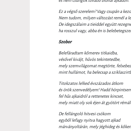
és nem csüngök tovább bibliai ajkadon.
Ez a végső szerelem? Vagy csupán a kezd
Nem tudom, milyen változást remél a l
De idegszálaim a tieiddel együtt rezegn
ha rosszul vagy, abba én is belebetegsz
Szobor
Belefáradtam kőmerev titkaidba,
vésővel kivájt, hűvös tekintetedbe,
mely szemvilágomat megtörte, felsebez
mint hullámot, ha belecsap a sziklaszirt
Titokzatos lelked évszázados átkom
és örök szenvedélyem! Hadd hörpintse
fel hűs ajkaidról a rettenetes kincset,
mely miatt oly sok éjen át gyötört rémá
De fellángoló hitvesi csókom
egyből lefagy nyitva hagyott ajkad
márványoltárán, mely jéghideg és kőke