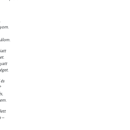
,
gyom.
 álom.
iatt
et.
yatt
éget.
 és
?
s,
vem.
ett
m –