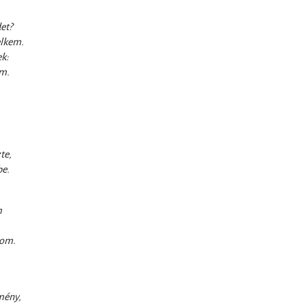
et?
elkem.
ek:
em.
te,
be.
m
lom.
mény,