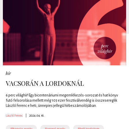
hír
VACSORÁN A LORDOKNÁL
6 perc világhír! Egy bicentenáriumi megemlékezés-sorozat és hat könyv
futó felsorolása mellett még 103 ezer fesztiválvendég is összesereglik
László Ferenc e heti, ünnepies jellegű hírbeszámolójában.
László Ferenc
|
2024.04.16.