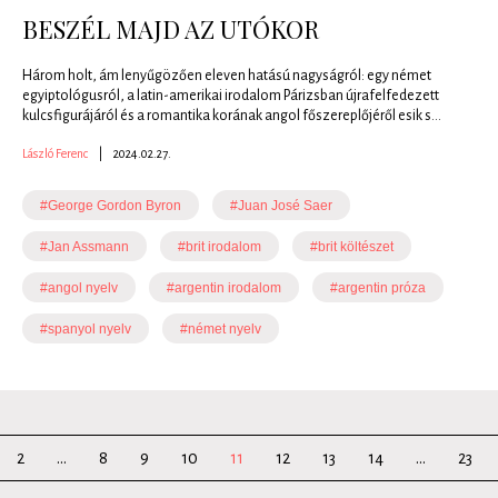
BESZÉL MAJD AZ UTÓKOR
Három holt, ám lenyűgözően eleven hatású nagyságról: egy német
egyiptológusról, a latin-amerikai irodalom Párizsban újrafelfedezett
kulcsfigurájáról és a romantika korának angol főszereplőjéről esik s...
László Ferenc
|
2024.02.27.
#George Gordon Byron
#Juan José Saer
#Jan Assmann
#brit irodalom
#brit költészet
#angol nyelv
#argentin irodalom
#argentin próza
#spanyol nyelv
#német nyelv
2
...
8
9
10
11
12
13
14
...
23