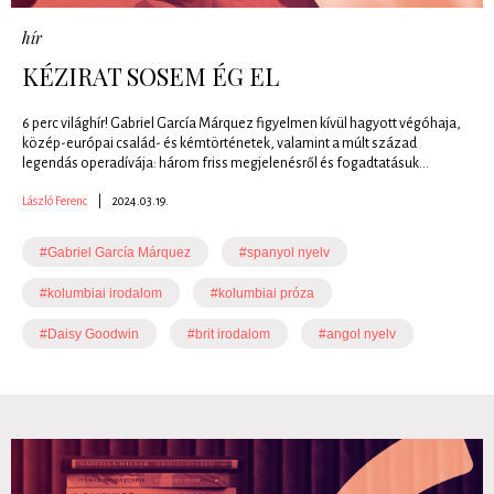
hír
KÉZIRAT SOSEM ÉG EL
6 perc világhír! Gabriel García Márquez figyelmen kívül hagyott végóhaja,
közép-európai család- és kémtörténetek, valamint a múlt század
legendás operadívája: három friss megjelenésről és fogadtatásuk...
László Ferenc
|
2024.03.19.
#Gabriel García Márquez
#spanyol nyelv
#kolumbiai irodalom
#kolumbiai próza
#Daisy Goodwin
#brit irodalom
#angol nyelv