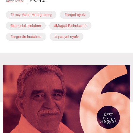
László Ferenc
|
2024.03.26.
#Lucy Maud Montgomery
#angol nyelv
#kanadai irodalom
#Magalí Etchebarne
#argentin irodalom
#spanyol nyelv