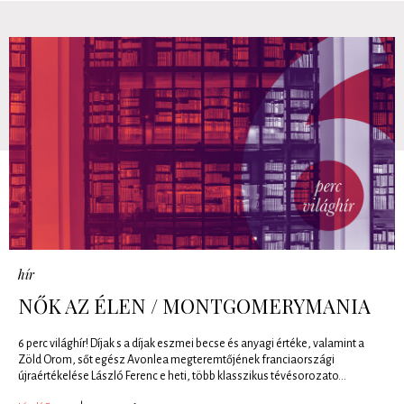
hír
NŐK AZ ÉLEN / MONTGOMERYMANIA
6 perc világhír! Díjak s a díjak eszmei becse és anyagi értéke, valamint a
Zöld Orom, sőt egész Avonlea megteremtőjének franciaországi
újraértékelése László Ferenc e heti, több klasszikus tévésorozato...