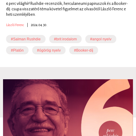
6 perc világhír! Rushdie-recenziók, herculaneumi papiruszok és a Booker-
díj: csupa visszatérő téma követel figyelmet az olvasótól László Ferenc e
heti szemléjében.
László Ferenc
|
2024.04.30.
#Salman Rushdie
#brit irodalom
#angol nyelv
#Platón
#ógörög nyelv
#Booker-díj