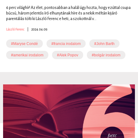
6 perc világhír! Az élet, pontosabban a halál úgy hozta, hogy ezúttal csupa
búcsú, három jelentős író elhunytának híre és a nekik méltán kijáró
parentálás tölti ki László Ferenc e heti, a szokottnál v...
László Ferenc
|
2024.04.09.
#Maryse Condé
#francia irodalom
#John Barth
#amerikai irodalom
#Alek Popov
#bolgár irodalom