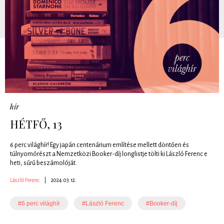
hír
HÉTFŐ, 13
6 perc világhír! Egy japán centenárium említése mellett döntően és
túlnyomórészt a Nemzetközi Booker-díj longlistje tölti ki László Ferenc e
heti, sűrű beszámolóját.
László Ferenc
|
2024.03.12.
#6 perc világhír
#László Ferenc
#Booker-díj