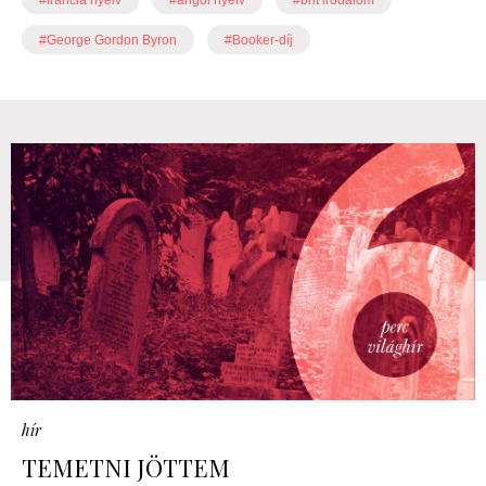
#francia nyelv
#angol nyelv
#brit irodalom
#George Gordon Byron
#Booker-díj
hír
TEMETNI JÖTTEM