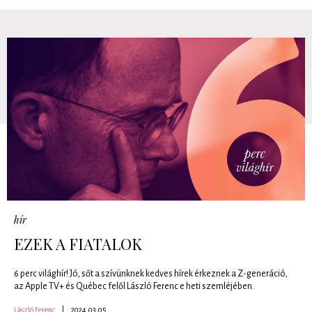
hír
EZEK A FIATALOK
6 perc világhír! Jó, sőt a szívünknek kedves hírek érkeznek a Z-generáció,
az Apple TV+ és Québec felől László Ferenc e heti szemléjében.
László Ferenc
|
2024.03.05.