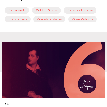
#angol nyelv
#William Gibson
#amerikai irodalom
#francia nyelv
#kanadai irodalom
#Akos Verboczy
hír