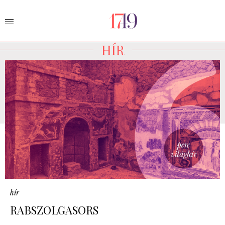
HÍR
hír
RABSZOLGASORS