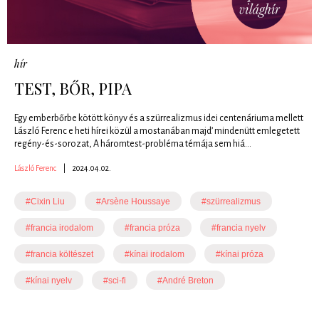
hír
TEST, BŐR, PIPA
Egy emberbőrbe kötött könyv és a szürrealizmus idei centenáriuma mellett
László Ferenc e heti hírei közül a mostanában majd’ mindenütt emlegetett
regény-és-sorozat, A háromtest-probléma témája sem hiá...
László Ferenc
|
2024.04.02.
#Cixin Liu
#Arsène Houssaye
#szürrealizmus
#francia irodalom
#francia próza
#francia nyelv
#francia költészet
#kínai irodalom
#kínai próza
#kínai nyelv
#sci-fi
#André Breton