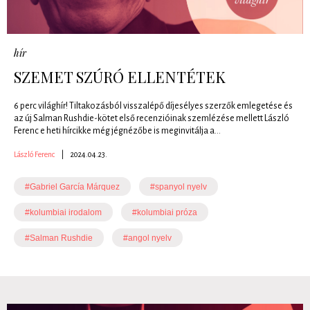
hír
SZEMET SZÚRÓ ELLENTÉTEK
6 perc világhír! Tiltakozásból visszalépő díjesélyes szerzők emlegetése és
az új Salman Rushdie-kötet első recenzióinak szemlézése mellett László
Ferenc e heti hírcikke még jégnézőbe is meginvitálja a...
László Ferenc
|
2024.04.23.
#Gabriel García Márquez
#spanyol nyelv
#kolumbiai irodalom
#kolumbiai próza
#Salman Rushdie
#angol nyelv