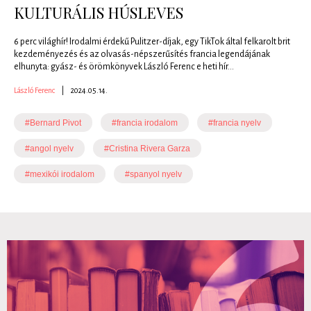
KULTURÁLIS HÚSLEVES
6 perc világhír! Irodalmi érdekű Pulitzer-díjak, egy TikTok által felkarolt brit
kezdeményezés és az olvasás-népszerűsítés francia legendájának
elhunyta: gyász- és örömkönyvek László Ferenc e heti hír...
László Ferenc
|
2024.05.14.
#Bernard Pivot
#francia irodalom
#francia nyelv
#angol nyelv
#Cristina Rivera Garza
#mexikói irodalom
#spanyol nyelv