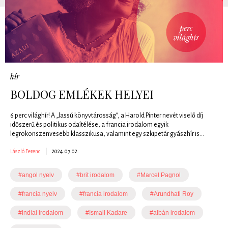
hír
BOLDOG EMLÉKEK HELYEI
6 perc világhír! A „lassú könyvtárosság”, a Harold Pinter nevét viselő díj
időszerű és politikus odaítélése, a francia irodalom egyik
legrokonszenvesebb klasszikusa, valamint egy szkipetár gyászhír is...
László Ferenc
|
2024.07.02.
#angol nyelv
#brit irodalom
#Marcel Pagnol
#francia nyelv
#francia irodalom
#Arundhati Roy
#indiai irodalom
#Ismail Kadare
#albán irodalom