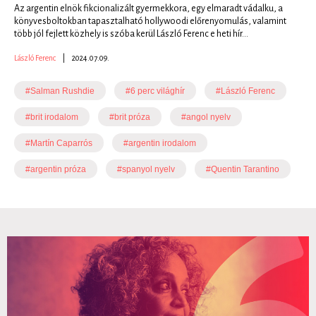
Az argentin elnök fikcionalizált gyermekkora, egy elmaradt vádalku, a
könyvesboltokban tapasztalható hollywoodi előrenyomulás, valamint
több jól fejlett közhely is szóba kerül László Ferenc e heti hír...
László Ferenc
|
2024.07.09.
#Salman Rushdie
#6 perc világhír
#László Ferenc
#brit irodalom
#brit próza
#angol nyelv
#Martín Caparrós
#argentin irodalom
#argentin próza
#spanyol nyelv
#Quentin Tarantino