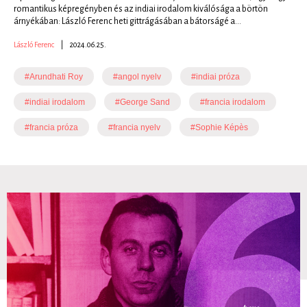
romantikus képregényben és az indiai irodalom kiválósága a börtön
árnyékában: László Ferenc heti gittrágásában a bátorságé a...
László Ferenc
|
2024.06.25.
#Arundhati Roy
#angol nyelv
#indiai próza
#indiai irodalom
#George Sand
#francia irodalom
#francia próza
#francia nyelv
#Sophie Képès