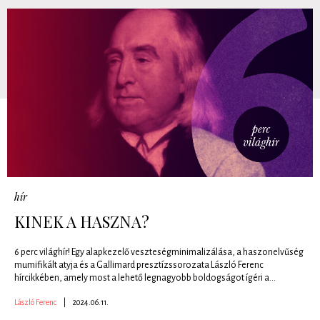
hír
KINEK A HASZNA?
6 perc világhír! Egy alapkezelő veszteségminimalizálása, a haszonelvűség
mumifikált atyja és a Gallimard presztízssorozata László Ferenc
hírcikkében, amely most a lehető legnagyobb boldogságot ígéri a...
László Ferenc
|
2024.06.11.