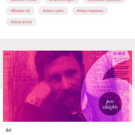
#Booker-díj
#olasz nyelv
#olasz irodalom
#olasz próza
hír