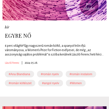
hír
EGYRE NŐ
6 perc világhír! Egy nagyszerű román költő, a spanyol trón ifjú
várományosa, a Women’s Prize for Fiction esélyesei, de még „az
asszonyiság sajátos problémái” is szóba kerülnek László Ferenc heti hírci...
László Ferenc
|
2024.05.28.
#Ana Blandiana
#román nyelv
#román irodalom
#román költészet
#angol nyelv
#Women