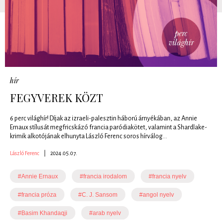
hír
FEGYVEREK KÖZT
6 perc világhír! Díjak az izraeli-palesztin háború árnyékában, az Annie
Ernaux stílusát megfricskázó francia paródiakötet, valamint a Shardlake-
krimik alkotójának elhunyta László Ferenc soros hírválog...
László Ferenc
|
2024.05.07.
#Annie Ernaux
#francia irodalom
#francia nyelv
#francia próza
#C. J. Sansom
#angol nyelv
#Basim Khandaqji
#arab nyelv