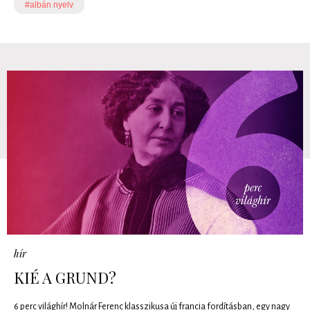
#albán nyelv
hír
KIÉ A GRUND?
6 perc világhír! Molnár Ferenc klasszikusa új francia fordításban, egy nagy