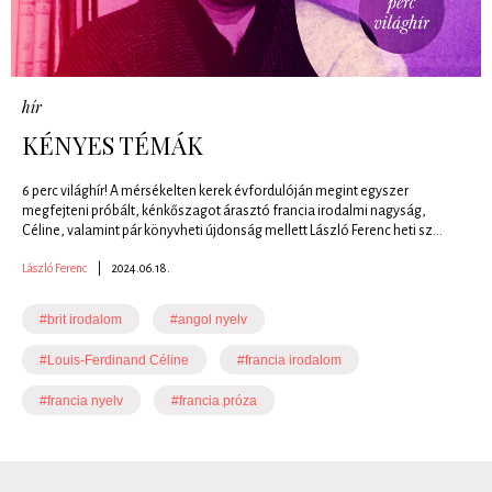
hír
KÉNYES TÉMÁK
6 perc világhír! A mérsékelten kerek évfordulóján megint egyszer
megfejteni próbált, kénkőszagot árasztó francia irodalmi nagyság,
Céline, valamint pár könyvheti újdonság mellett László Ferenc heti sz...
László Ferenc
|
2024.06.18.
#brit irodalom
#angol nyelv
#Louis-Ferdinand Céline
#francia irodalom
#francia nyelv
#francia próza