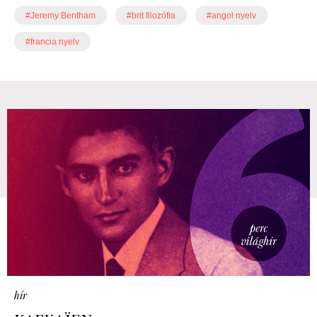
#Jeremy Bentham
#brit filozófia
#angol nyelv
#francia nyelv
hír