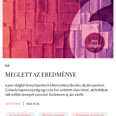
hír
MEGLETT AZ EREDMÉNYE
6 perc világhír! Jenny Erpenbeck a Nemzetközi Booker-díj idei nyertese,
Goliarda Sapienza pedig egy száz éve született olasz írónő, aki holtában
vált méltán ünnepelt szerzővé. Korántsem új, ám a kelle...
László Ferenc
|
2024.05.22.
#László Ferenc
#6 perc világhír
#Goliarda Sapienza