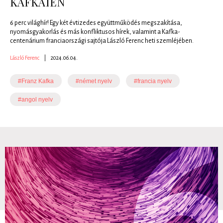
KAFKAÏEN
6 perc világhír! Egy két évtizedes együttműködés megszakítása,
nyomásgyakorlás és más konfliktusos hírek, valamint a Kafka-
centenárium franciaországi sajtója László Ferenc heti szemléjében.
László Ferenc
|
2024.06.04.
#Franz Kafka
#német nyelv
#francia nyelv
#angol nyelv