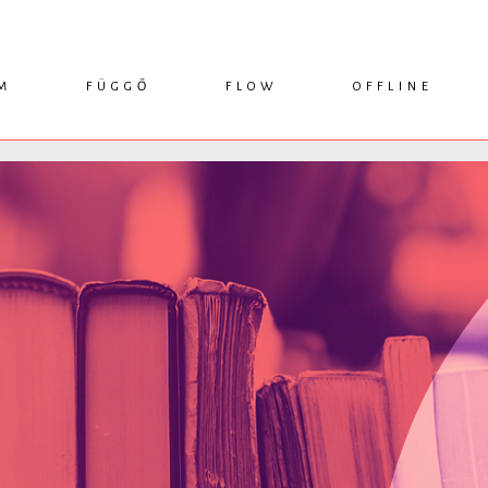
M
FÜGGŐ
FLOW
OFFLINE
ESSZÉ
HÍR
1749 KÖNYVEK
KRITIKA
INTERJÚ
RENDEZVÉNYEK
TANULMÁNY
MŰHELYNAPLÓ
PODCAST
IKSZEK
TOPLISTA