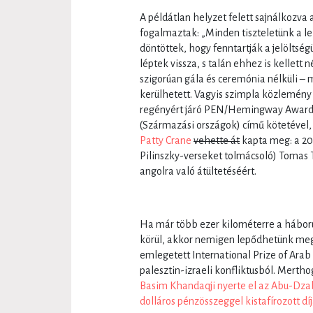
A példátlan helyzet felett sajnálkozv
fogalmaztak: „Minden tiszteletünk a le
döntöttek, hogy fenntartják a jelölts
léptek vissza, s talán ehhez is kellett né
szigorúan gála és ceremónia nélküli –
kerülhetett. Vagyis szimpla közlemény 
regényért járó PEN/Hemingway Awar
(Származási országok) című kötetével,
Patty Crane
vehette át
kapta meg: a 201
Pilinszky-verseket tolmácsoló) Tomas
angolra való átültetéséért.
Ha már több ezer kilométerre a háborús
körül, akkor nemigen lepődhetünk meg 
emlegetett International Prize of Arab
palesztin-izraeli konfliktusból. Merthogy
Basim Khandaqji nyerte el az Abu-Dzabi 
dolláros pénzösszeggel kistafírozott díj