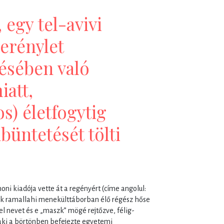
 egy tel-avivi
erénylet
ésében való
iatt,
s) életfogytig
büntetését tölti
ni kiadója vette át a regényért (címe angolul:
ek ramallahi menekülttáborban élő régész hőse
vel nevet és e „maszk” mögé rejtőzve, félig-
ó, aki a börtönben befejezte egyetemi