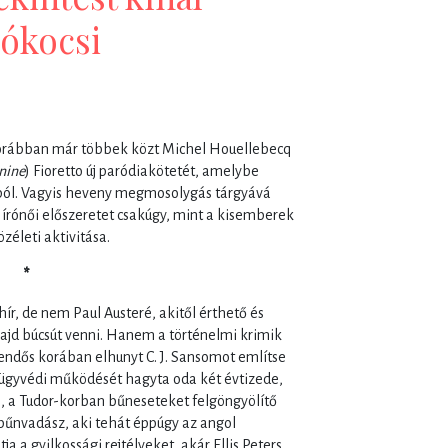
lókocsi
 korábban már többek közt Michel Houellebecq
nine
) Fioretto új paródiakötetét, amelybe
ljából. Vagyis heveny megmosolygás tárgyává
i írónői előszeretet csakúgy, mint a kisemberek
életi aktivitása.
*
ír, de nem Paul Austeré, akitől érthető és
ajd búcsút venni. Hanem a történelmi krimik
tendős korában elhunyt C. J. Sansomot említse
 ügyvédi működését hagyta oda két évtizede,
, a Tudor-korban bűneseteket felgöngyölítő
 bűnvadász, aki tehát éppúgy az angol
 a gyilkossági rejtélyeket, akár Ellis Peters