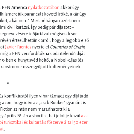
a a PEN America
nyilatkozatában
akkor úgy
lkiismeretük parancsát követő íróké, akár úgy
égüket, akár nem.” Mert néhányan azért nem
mi civil kurázsi. Így pedig pár díjazott –
 megnevezésére időjártával mégiscsak sor
révén értesülhettünk arról, hogy a legjobb első
dot
Javier Fuentes
nyerte el
Countries of Origin
 míg a PEN versfordítóknak odaítélendő díját
5-ben elhunyt svéd költő, a Nobel-díjas (és
 Tranströmer összegyűjtött költeményeinek
*
 konfliktustól ilyen vihar támadt egy díjátadó
azon, hogy idén az „arab Booker” gyanánt is
 Fiction szintén nem maradhatott ki a
 április 28-án a shortlist hat jelöltje közül
az a
turisztikai és kulturális főszerve által 50 ezer
at
,