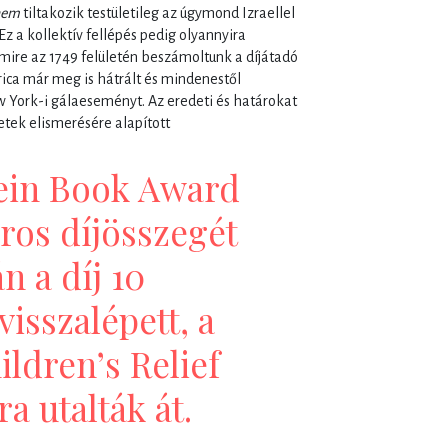
nem
tiltakozik testületileg az úgymond Izraellel
Ez a kollektív fellépés pedig olyannyira
mire az 1749 felületén beszámoltunk a díjátadó
ica már meg is hátrált és mindenestől
w York-i gálaeseményt. Az eredeti és határokat
etek elismerésére alapított
ein Book Award
áros díjösszegét
n a díj 10
 visszalépett, a
ildren’s Relief
 utalták át.