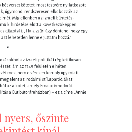
 két verseskötetet, most testvére nyilatkozott.
őrök, úgymond, rendszeresen elkobozzák az
zelmét. Míg ellenben az izraeli büntetés-
 mű kihirdetése előtt a következőképpen
 díjazását: „Ha a zsűri úgy döntene, hogy egy
, azt lehetetlen lenne eljuttatni hozzá.”
*
zásokból az izraeli politikát rég kritikusan
észét, ám az 1749 felületén e héten
nevét most nem e véresen komoly ügy miatt
megjelent az irodalmi stílusparódiákat
ból az a kötet, amely Ernaux írmodorát
lítás a But bútoráruházban) – ez a címe „Annie
 nyers, őszinte
ekintést kínál