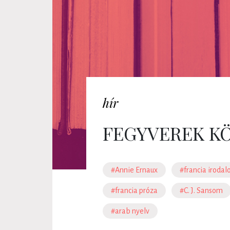
hír
FEGYVEREK K
#Annie Ernaux
#francia iroda
#francia próza
#C. J. Sansom
#arab nyelv