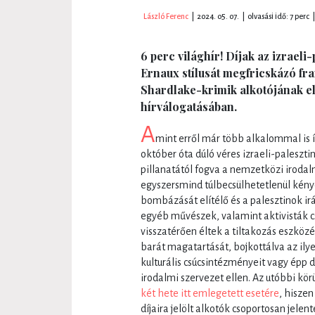
László Ferenc
|
2024. 05. 07.
|
olvasási idő: 7 perc
|
6 perc világhír! Díjak az izrael
Ernaux stílusát megfricskázó fra
Shardlake-krimik alkotójának e
hírválogatásában.
A
mint erről már több alkalommal is í
október óta dúló véres izraeli-paleszt
pillanatától fogva a nemzetközi irodal
egyszersmind túlbecsülhetetlenül kény
bombázását elítélő és a palesztinok irá
egyéb művészek, valamint aktivisták cs
visszatérően éltek a tiltakozás eszközé
barát magatartását, bojkottálva az ilye
kulturális csúcsintézményeit vagy épp 
irodalmi szervezet ellen. Az utóbbi kör
két hete itt emlegetett esetére
, hiszen
díjaira jelölt alkotók csoportosan jelen