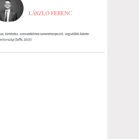
LÁSZLÓ FERENC
kus, történész, szenvedelmes ismeretterjesztő. Legutóbbi kötete:
ettország
(Jaffa, 2023).