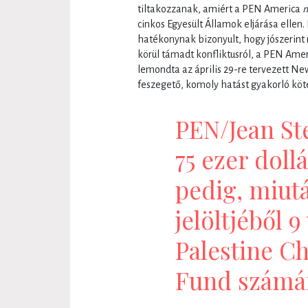
tiltakozzanak, amiért a PEN America
cinkos Egyesült Államok eljárása ellen. 
hatékonynak bizonyult, hogy jószerint 
körül támadt konfliktusról, a PEN Amer
lemondta az április 29-re tervezett Ne
feszegető, komoly hatást gyakorló köt
PEN/Jean St
75 ezer doll
pedig, miutá
jelöltjéből 9
Palestine Ch
Fund számára