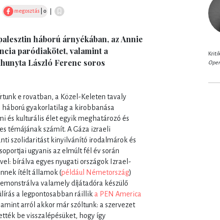
megosztás
| 0
|
i-palesztin háború árnyékában, az Annie
ncia paródiakötet, valamint a
Kriti
lhunyta László Ferenc soros
Oper
rtunk e rovatban, a Közel-Keleten tavaly
in háború gyakorlatilag a kirobbanása
mi és kulturális élet egyik meghatározó és
es témájának számít. A Gáza izraeli
nti szolidaritást kinyilvánító irodalmárok és
oportjai ugyanis az elmúlt fél év során
vel: bírálva egyes nyugati országok Izrael-
nnek ítélt államok (
például Németország
)
demonstrálva valamely díjátadóra készülő
ülírás a legpontosabban ráillik
a PEN America
 amint arról akkor már szóltunk: a szervezet
tették be visszalépésüket, hogy így