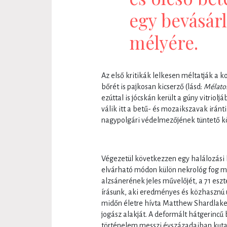
egy bevásár
mélyére.
Az első kritikák lelkesen méltatják a
bőrét is pajkosan kicserző (lásd:
Mélato
ezúttal is jócskán került a gúny vitrio
válik itt a betű- és mozaikszavak iránt
nagypolgári védelmezőjének tüntető köz
Végezetül következzen egy halálozási h
elvárható módon külön nekrológ fog m
alzsánerének jeles művelőjét, a 71 esz
írásunk, aki eredményes és közhasznú
midőn életre hívta Matthew Shardlake
jogász alakját. A deformált hátgerincű
történelem messzi évszázadaiban kutatja