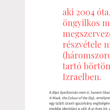
aki 2004 óta,
öngyilkos m
megszervez
részvétele m
(háromszoro
tartó börtön
Izraelben.
A díjat ilyesformán nem ő, hanem libano
A Mask, the Colour of the Sky
), amelyn
egy talált izraeli igazolvány segítségé
meddig identitást is vált. A 41 éves ír