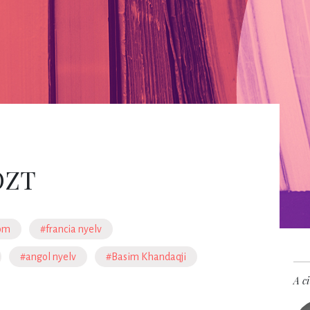
ÖZT
lom
#francia nyelv
#angol nyelv
#Basim Khandaqji
A ci