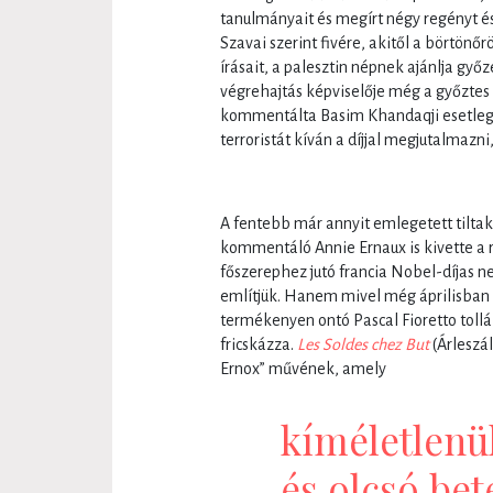
tanulmányait és megírt négy regényt és
Szavai szerint fivére, akitől a börtön
írásait, a palesztin népnek ajánlja győ
végrehajtás képviselője még a győztes
kommentálta Basim Khandaqji esetleges
terroristát kíván a díjjal megjutalmazni
A fentebb már annyit emlegetett tiltako
kommentáló Annie Ernaux is kivette a r
főszerephez jutó francia Nobel-díjas 
említjük. Hanem mivel még áprilisban 
termékenyen ontó Pascal Fioretto tollá
fricskázza.
Les Soldes chez But
(Árleszál
Ernox” művének, amely
kíméletlenül
és olcsó bet