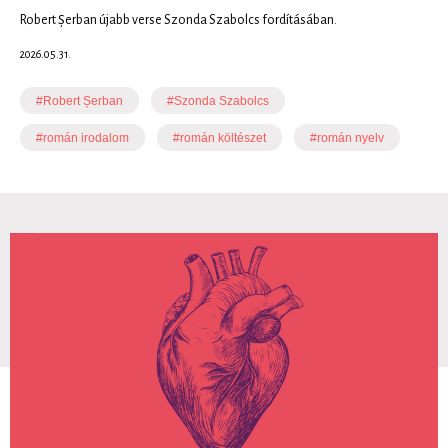
Robert Șerban újabb verse Szonda Szabolcs fordításában.
2026.05.31.
#Robert Șerban
#Szonda Szabolcs
#román irodalom
#román költészet
#román nyelv