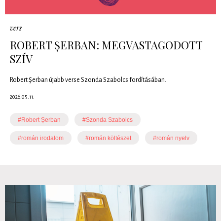
vers
ROBERT ȘERBAN: MEGVASTAGODOTT
SZÍV
Robert Șerban újabb verse Szonda Szabolcs fordításában.
2026.05.11.
#Robert Șerban
#Szonda Szabolcs
#román irodalom
#román költészet
#román nyelv