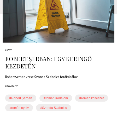
vers
ROBERT ȘERBAN: EGY KERINGŐ
KEZDETÉN
Robert Șerban verse Szonda Szabolcs fordításában.
2026.04.12.
#Robert Șerban
#román irodalom
#román költészet
#román nyelv
#Szonda Szabolcs