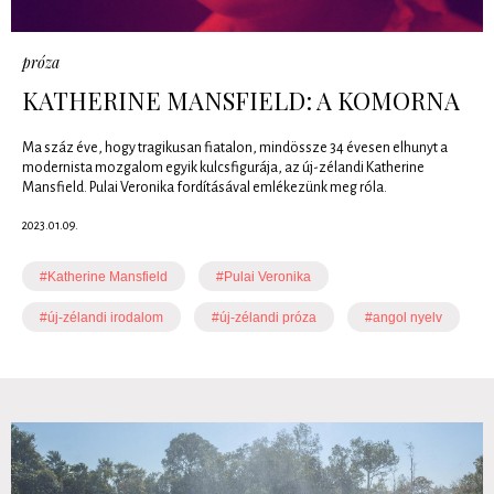
próza
KATHERINE MANSFIELD: A KOMORNA
Ma száz éve, hogy tragikusan fiatalon, mindössze 34 évesen elhunyt a
modernista mozgalom egyik kulcsfigurája, az új-zélandi Katherine
Mansfield. Pulai Veronika fordításával emlékezünk meg róla.
2023.01.09.
#Katherine Mansfield
#Pulai Veronika
#új-zélandi irodalom
#új-zélandi próza
#angol nyelv