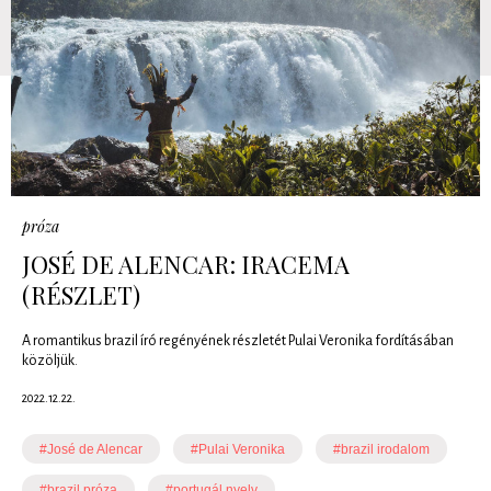
próza
JOSÉ DE ALENCAR: IRACEMA
(RÉSZLET)
A romantikus brazil író regényének részletét Pulai Veronika fordításában
közöljük.
2022.12.22.
#José de Alencar
#Pulai Veronika
#brazil irodalom
#brazil próza
#portugál nyelv