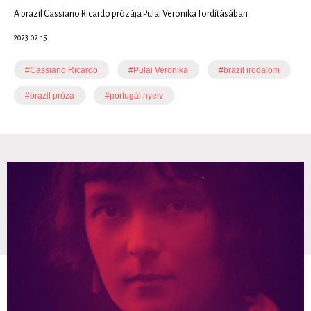
A brazil Cassiano Ricardo prózája Pulai Veronika fordításában.
2023.02.15.
#Cassiano Ricardo
#Pulai Veronika
#brazil irodalom
#brazil próza
#portugál nyelv