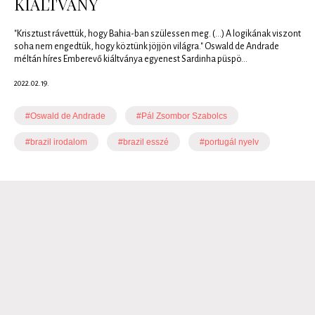
KIÁLTVÁNY
"Krisztust rávettük, hogy Bahia-ban szülessen meg. (...) A logikának viszont
soha nem engedtük, hogy köztünk jöjjön világra." Oswald de Andrade
méltán híres Emberevő kiáltványa egyenest Sardinha püspö...
2022.02.19.
#Oswald de Andrade
#Pál Zsombor Szabolcs
#brazil irodalom
#brazil esszé
#portugál nyelv