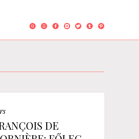
rs
RANÇOIS DE
ORNIÈRE: FŐLEG