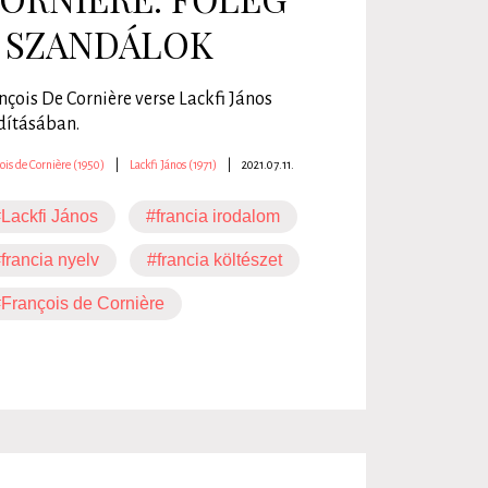
 SZANDÁLOK
nçois De Cornière verse Lackfi János
dításában.
ois de Cornière (1950)
|
Lackfi János (1971)
|
2021.07.11.
Lackfi János
#francia irodalom
francia nyelv
#francia költészet
François de Cornière