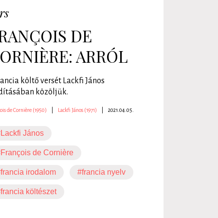
rs
RANÇOIS DE
ORNIÈRE: ARRÓL
rancia költő versét Lackfi János
dításában közöljük.
ois de Cornière (1950)
|
Lackfi János (1971)
|
2021.04.05.
Lackfi János
François de Cornière
francia irodalom
#francia nyelv
francia költészet