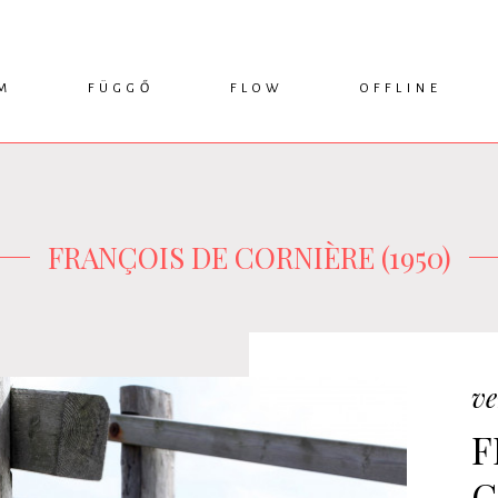
M
FÜGGŐ
FLOW
OFFLINE
ESSZÉ
HÍR
1749 KÖNYVEK
KRITIKA
INTERJÚ
RENDEZVÉNYEK
TANULMÁNY
MŰHELYNAPLÓ
PODCAST
IKSZEK
TOPLISTA
FRANÇOIS DE CORNIÈRE (1950)
ve
F
C