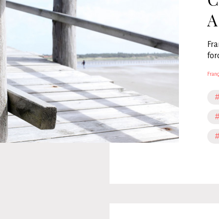
A
Fra
for
Franç
#
#
#