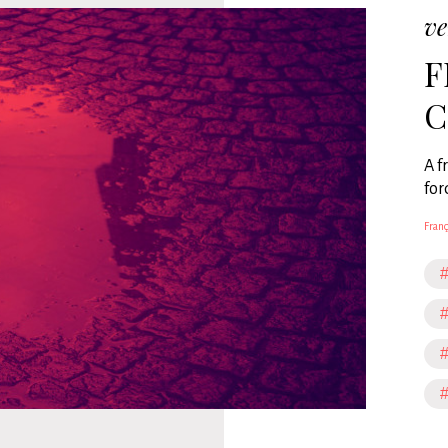
ve
F
C
A f
for
Franç
#
#
#
#