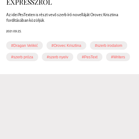
EXPRESSZRŐL
Az idei PesTexten is részt vevő szerb író novelláját Orovec Krisztina
fordításában közöljük.
2021.09.25.
#Dragan Velikić
#Orovec Krisztina
#szerb irodalom
#szerb próza
#szerb nyelv
#PesText
#Writers