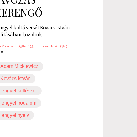
ERENGŐ
engyel költő versét Kovács István
dításában közöljük.
 Mickiewicz (1798-1855)
|
Kovács István (1945)
|
.03.15.
#Adam Mickiewicz
Kovács István
lengyel költészet
lengyel irodalom
lengyel nyelv