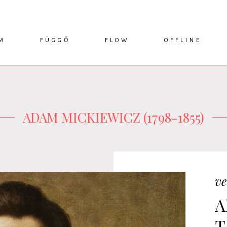
M
FÜGGŐ
FLOW
OFFLINE
ESSZÉ
HÍR
1749 KÖNYVEK
KRITIKA
INTERJÚ
RENDEZVÉNYEK
TANULMÁNY
MŰHELYNAPLÓ
PODCAST
IKSZEK
TOPLISTA
ADAM MICKIEWICZ (1798-1855)
ve
A
T