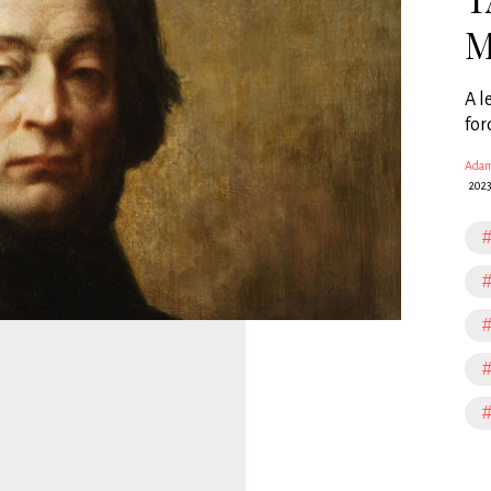
M
A l
for
Adam
2023
#
#
#
#