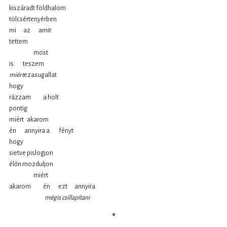
kiszáradt földhalom
tölcsértenyérben
mi az amit
tettem
most
is teszem
miért
ezasugallat
hogy
rázzam a holt
pontig
miért akarom
én annyira a fényt
hogy
sietve pislogjon
élőn mozduljon
miért
akarom én ezt annyira
mégis csillapítani
*