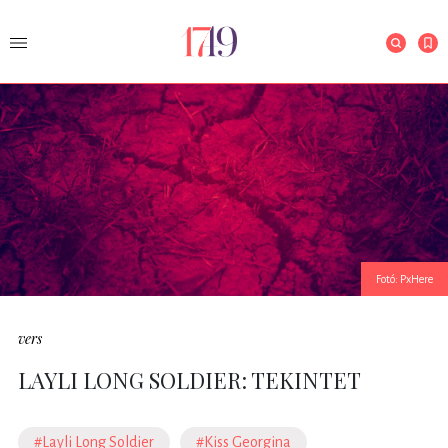
Fotó: PxHere
vers
LAYLI LONG SOLDIER: TEKINTET
#Layli Long Soldier
#Kiss Georgina