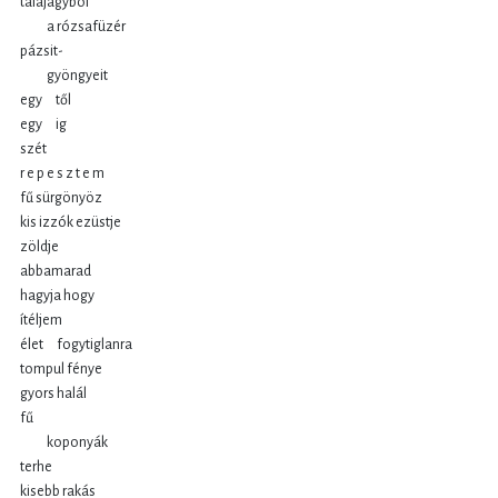
talajágyból
a rózsafüzér
pázsit-
gyöngyeit
egy től
egy ig
szét
r e p e s z t e m
fű sürgönyöz
kis izzók ezüstje
zöldje
abbamarad
hagyja hogy
ítéljem
élet fogytiglanra
tompul fénye
gyors halál
fű
koponyák
terhe
kisebb rakás