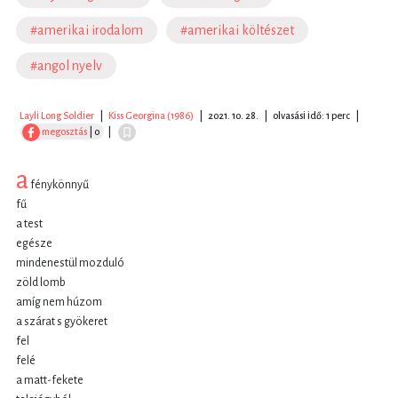
#amerikai irodalom
#amerikai költészet
#angol nyelv
Layli Long Soldier
|
Kiss Georgina (1986)
|
2021. 10. 28.
|
olvasási idő: 1 perc
|
megosztás
| 0
|
a
fénykönnyű
fű
a test
egésze
mindenestül mozduló
zöld lomb
amíg nem húzom
a szárat s gyökeret
fel
felé
a matt-fekete