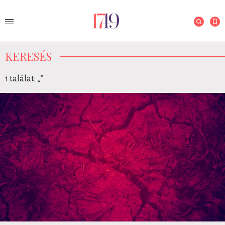
KERESÉS
1 találat: „
”