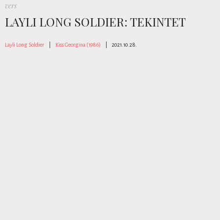
vers
LAYLI LONG SOLDIER: TEKINTET
Layli Long Soldier
|
Kiss Georgina (1986)
|
2021.10.28.