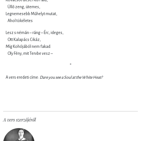
Üllő zeng, ütemes,
Legnemesebb Műhelyt mutat,
Ahol tökéletes
Lesz s némán – ráng – Érc, ideges,
Ott Kalapács Cikáz,
Míg Kohójából nem fakad
Oly Fény, mit Tervbe vesz –
*
A vers eredeti címe:
Dare you see a Soul at the White Heat?
A vers szerzőjéről