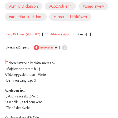
#Emily Dickinson
#Góz Adrienn
#angol nyelv
#amerikai irodalom
#amerikai költészet
Emily Dickinson (1830-1886)
|
Góz Adrienn (1974)
|
2021. 07. 25.
|
olvasási idő: 1 perc
|
megosztás
| 0
|
F
ehéren Izzó Lelket látni mersz? –
Majd otthon térdre hullj –
A Tűz leggyakrabban – Vörös –
De mikor Lángra gyúl
Az eleven Érc,
Játszik a reszkető Velő
Szín nélkül, s fel nem kent
Tündöklés ővele.
Kovácsot dicsér Kis Falu,