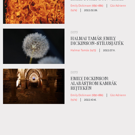
Emily Dickinson (1830-1886)
|
Góz Adrienn
(1974)
|
2022.02.06.
vers
HALMAI TAMÁS: EMILY
DICKINSON-STÍLUSJÁTÉK
Halmai Tamás (1975)
|
2022.07.11.
vers
EMILY DICKINSON:
ALABÁSTROM KAMRÁK
REJTEKÉN
Emily Dickinson (1830-1886)
|
Góz Adrienn
(1974)
|
2022.10.16.