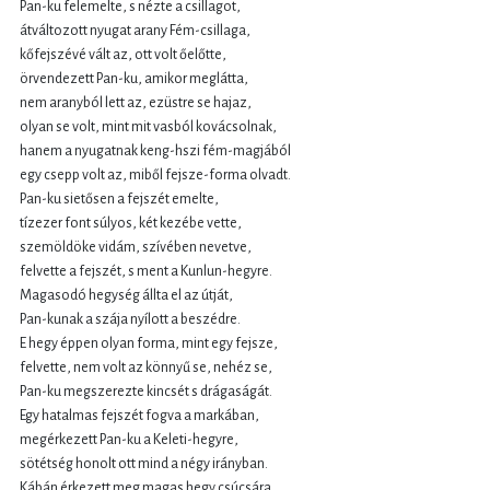
Pan-ku felemelte, s nézte a csillagot,
átváltozott nyugat arany Fém-csillaga,
kőfejszévé vált az, ott volt őelőtte,
örvendezett Pan-ku, amikor meglátta,
nem aranyból lett az, ezüstre se hajaz,
olyan se volt, mint mit vasból kovácsolnak,
hanem a nyugatnak keng-hszi fém-magjából
egy csepp volt az, miből fejsze-forma olvadt.
Pan-ku sietősen a fejszét emelte,
tízezer font súlyos, két kezébe vette,
szemöldöke vidám, szívében nevetve,
felvette a fejszét, s ment a Kunlun-hegyre.
Magasodó hegység állta el az útját,
Pan-kunak a szája nyílott a beszédre.
E hegy éppen olyan forma, mint egy fejsze,
felvette, nem volt az könnyű se, nehéz se,
Pan-ku megszerezte kincsét s drágaságát.
Egy hatalmas fejszét fogva a markában,
megérkezett Pan-ku a Keleti-hegyre,
sötétség honolt ott mind a négy irányban.
Kábán érkezett meg magas hegy csúcsára,