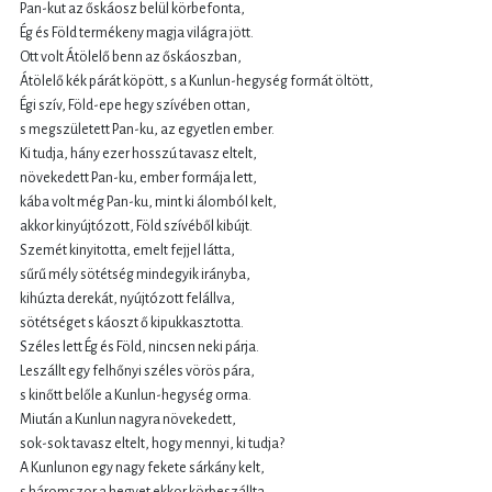
Pan-kut az őskáosz belül körbefonta,
Ég és Föld termékeny magja világra jött.
Ott volt Átölelő benn az őskáoszban,
Átölelő kék párát köpött, s a Kunlun-hegység formát öltött,
Égi szív, Föld-epe hegy szívében ottan,
s megszületett Pan-ku, az egyetlen ember.
Ki tudja, hány ezer hosszú tavasz eltelt,
növekedett Pan-ku, ember formája lett,
kába volt még Pan-ku, mint ki álomból kelt,
akkor kinyújtózott, Föld szívéből kibújt.
Szemét kinyitotta, emelt fejjel látta,
sűrű mély sötétség mindegyik irányba,
kihúzta derekát, nyújtózott felállva,
sötétséget s káoszt ő kipukkasztotta.
Széles lett Ég és Föld, nincsen neki párja.
Leszállt egy felhőnyi széles vörös pára,
s kinőtt belőle a Kunlun-hegység orma.
Miután a Kunlun nagyra növekedett,
sok-sok tavasz eltelt, hogy mennyi, ki tudja?
A Kunlunon egy nagy fekete sárkány kelt,