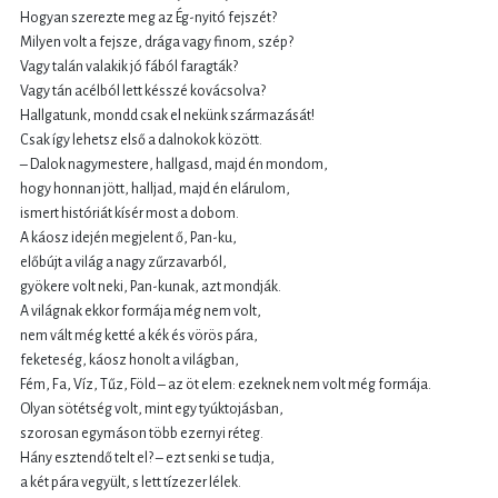
Hogyan szerezte meg az Ég-nyitó fejszét?
Milyen volt a fejsze, drága vagy finom, szép?
Vagy talán valakik jó fából faragták?
Vagy tán acélból lett késszé kovácsolva?
Hallgatunk, mondd csak el nekünk származását!
Csak így lehetsz első a dalnokok között.
– Dalok nagymestere, hallgasd, majd én mondom,
hogy honnan jött, halljad, majd én elárulom,
ismert históriát kísér most a dobom.
A káosz idején megjelent ő, Pan-ku,
előbújt a világ a nagy zűrzavarból,
gyökere volt neki, Pan-kunak, azt mondják.
A világnak ekkor formája még nem volt,
nem vált még ketté a kék és vörös pára,
feketeség, káosz honolt a világban,
Fém, Fa, Víz, Tűz, Föld – az öt elem: ezeknek nem volt még formája.
Olyan sötétség volt, mint egy tyúktojásban,
szorosan egymáson több ezernyi réteg.
Hány esztendő telt el? – ezt senki se tudja,
a két pára vegyült, s lett tízezer lélek.