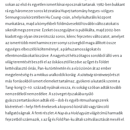
sokan az első és egyetlen ismert kínai eposznak tartanak. 1982-ben bukkant
rá egy háromezer soros kéziratára Hupej tartomány hegyes-völgyes
Sennungcsia körzetében Hu Csung-csün, a helyi kulturális központ
munkatársa, majd a környékbeli földművesektől további változatokat is
sikerült megszereznie. Ezeket összegyűjtve is publikálta, majd 2002-ben
kiadott egy olyan ötezerötszáz soros, kilenc fejezetes változatot, amelyet
az ismert több mint harmincezer sornyi szövegből maga állított össze
egységes elbeszélő költeménnyé, a párhuzamosságokat és
ellentmondásokat kiszűrve. A nagyrészt hétszótagos sorokból álló vers a
világ teremtését beszéli el az őskáosztól kezdve az Eget és Földet
kettéválasztó óriás, Pan-ku történetén és a vízözönön át az ember
megjelenéséig és a mitikus uralkodók koráig.
A sötétség története
jórészt
más forrásokból ismert elemeket tartalmaz, gyökerei a kutatók szerint a
Tang-korig (7–10. század) nyúlnak vissza, és sokáig szóban adták tovább
nemzedékről nemzedékre. A szöveget éjszakába nyúló
gyászszertartásokon adták elő – dob és egyéb ritmushangszerek
kíséretével – helyi férfi énekesek a koporsó körül ülő vagy táncoló
hallgatóságnak. A fenti részlet
A Nap és a Hold együtt világít
című harmadik
fejezetből származik, s az Ég és Föld Pan-ku általi szétválasztását meséli el.