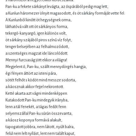
s háromszor a hegyet ekkor körbeszállta.
Pan-ku a fekete sárkányt levágta, az őspárából pedig mag lett,
a Kunlun háromezer ölnyit magasodott, és öt sárkány formáját vette fel.
A Kunlunból kinőtt öt hegységnek orma,
láthatóvá vált ott öt sárkányos forma,
tekergő-kanyargó, igen különös volt,
öt sárkány szájából piros színű víz folyt,
tenger belsejében az felhalmozódott,
a szentséges magzat ide láncolódott.
Mennyi furcsaság jött ekkor a világra!
Megjelent ő, Pan-ku, szállt mennydörgés hangja,
égi fényen áttört az isteni pára,
sötét felhőt s ködöt mind messze sodorta,
a káosznak akkor fejjel nekirontott.
Ketté akarta azt vágni mindenképpen.
Kutakodott Pan-ku mindegyik irányba,
lenn a tál fenekét, a tágas fedőt fenn
selyemszállal Pan-ku sűrűn összevarrta,
a káosz koponya formává alakult,
tapogatott jobbra, nem látott, nyúlt balra,
felül nem lelt nyílást, lent nem talált kaput,