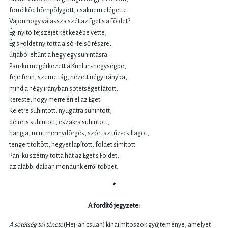
forró köd hömpölygött, csaknem elégette.
Vajon hogy válassza szét az Eget s a Földet?
Ég-nyitó fejszéjét két kezébe vette,
Ég s Földet nyitotta alsó-felső részre,
útjából eltűnt a hegy egy suhintásra.
Pan-ku megérkezett a Kunlun-hegységbe,
feje fenn, szeme tág, nézett négy irányba,
mind a négy irányban sötétséget látott,
kereste, hogy merre éri el az Eget.
Keletre suhintott, nyugatra suhintott,
délre is suhintott, északra suhintott,
hangja, mint mennydörgés, szórt az tűz-csillagot,
tengert töltött, hegyet lapított, földet simított.
Pan-ku szétnyitotta hát az Eget s Földet,
az alábbi dalban mondunk erről többet.
*
A fordító jegyzete:
A sötétség története
(Hej-an csuan) kínai mítoszok gyűjteménye, amelyet