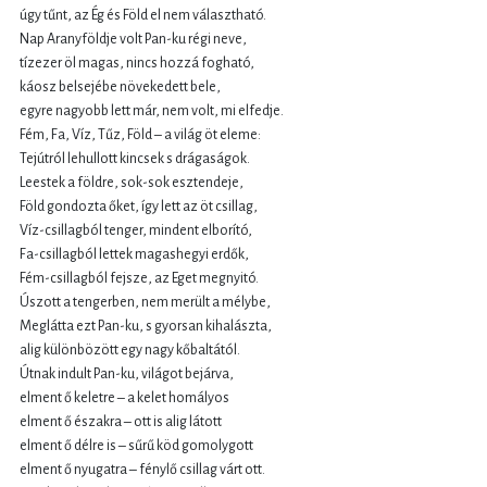
úgy tűnt, az Ég és Föld el nem választható.
Nap Aranyföldje volt Pan-ku régi neve,
tízezer öl magas, nincs hozzá fogható,
káosz belsejébe növekedett bele,
egyre nagyobb lett már, nem volt, mi elfedje.
Fém, Fa, Víz, Tűz, Föld – a világ öt eleme:
Tejútról lehullott kincsek s drágaságok.
Leestek a földre, sok-sok esztendeje,
Föld gondozta őket, így lett az öt csillag,
Víz-csillagból tenger, mindent elborító,
Fa-csillagból lettek magashegyi erdők,
Fém-csillagból fejsze, az Eget megnyitó.
Úszott a tengerben, nem merült a mélybe,
Meglátta ezt Pan-ku, s gyorsan kihalászta,
alig különbözött egy nagy kőbaltától.
Útnak indult Pan-ku, világot bejárva,
elment ő keletre – a kelet homályos
elment ő északra – ott is alig látott
elment ő délre is – sűrű köd gomolygott
elment ő nyugatra – fénylő csillag várt ott.