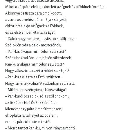
vegyült a két pára, őskáoszt alkottak.
Mikor a két pára elvált, akkor lett az Égnek és a Földnek formája.
A könnyű és tiszta pára emelkedett,
a zavaros s nehéz pára mélyre süllyedt,
ekkor lett alakja az Égnek s a Földnek,
és az első ember kitárta az Eget.
– Dalok nagymestere, lassíts, kicsit állj meg –
Szólok én oda a dalok mesterének,
– Pan-ku, ő vajon mi módon született?
Szóba hoztad Pan-kut, hát én rákérdezek:
Pan-ku a világra mi módon született?
Hogy választotta szét a Földet s az Eget?
– Pan-ku a világra az Égtől született,
Hogy ismerték volna? A vadonban született.
– Miként lett szétnyitva a káosz világa?
– Pan-kuról beszélek, róla szól énekem,
az őskáosz Első Ősének jár hála.
Kilencvenegy pára kimerült teljesen,
elfoglalta rajta helyét az öt elem,
eredeti pára töltötte el testét.
– Merre tartott Pan-ku, milyen irányba ment?