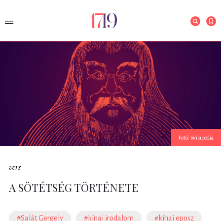
Fotó: Wikipedia
vers
A SÖTÉTSÉG TÖRTÉNETE
#Salát Gergely
#kínai irodalom
#kínai eposz