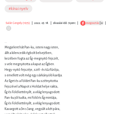
#kínai nyelv
Salát Gergely (1975)
|
2022. 03. 18.
|
olvasási idő: 9 perc
|
megosztás
| 0
|
…
Megjelent hát Pan-ku, isteni nagy isten,
állt a kilencedik égbolt belsejében,
kezében fogta az Ég-megnyitó fejszét,
s vele megnyitotta a kaput az Égben.
Hegy-nyitó fejszéje, szél- és tűzfúrója,
s emellett volt még egy sárkányölő kardja.
Az Eget és a Földet Pan-ku szétnyitotta.
Fejszével a Napot s Holdat helye rakta,
Ég és Föld kettényílt, a világ lenyugodott.
Pan-ku jól tudta, mi Föld és Ég mintája,
Ég és Föld kettényílt, a világ lenyugodott.
Kavargott a Jin s Jang, vegyült a két pára,