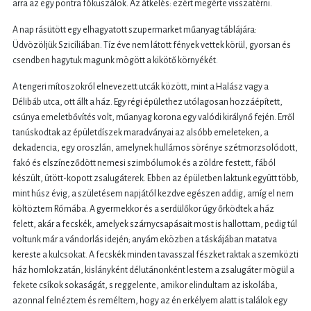
arra az egy pontra fókuszálok. Az átkelés: ezért megérte visszatérni.
A nap rásütött egy elhagyatott szupermarket műanyag táblájára:
Üdvözöljük Szicíliában. Tíz éve nem látott fények vettek körül, gyorsan és
csendben hagytuk magunk mögött a kikötő környékét.
A tengeri mítoszokról elnevezett utcák között, mint a Halász vagy a
Délibáb utca, ott állt a ház. Egy régi épülethez utólagosan hozzáépített,
csúnya emeletbővítés volt, műanyag korona egy valódi királynő fején. Erről
tanúskodtak az épületdíszek maradványai az alsóbb emeleteken, a
dekadencia, egy oroszlán, amelynek hullámos sörénye szétmorzsolódott,
fakó és elszíneződött nemesi szimbólumok és a zöldre festett, fából
készült, ütött-kopott zsalugáterek. Ebben az épületben laktunk együtt több,
mint húsz évig, a születésem napjától kezdve egészen addig, amíg el nem
költöztem Rómába. A gyermekkor és a serdülőkor úgy őrködtek a ház
felett, akár a fecskék, amelyek szárnycsapásait most is hallottam, pedig túl
voltunk már a vándorlás idején; anyám eközben a táskájában matatva
kereste a kulcsokat. A fecskék minden tavasszal fészket raktak a szemközti
ház homlokzatán, kislányként délutánonként lestem a zsalugáter mögül a
fekete csíkok sokaságát, s reggelente, amikor elindultam az iskolába,
azonnal felnéztem és reméltem, hogy az én erkélyem alatt is találok egy