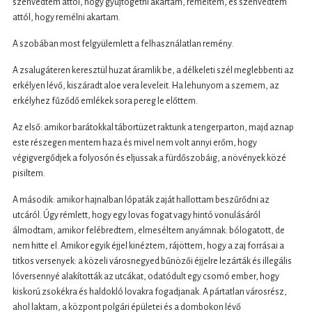
szenvedtem attól, hogy gyűjtögetni akartam, reméltem, és szenvedtem
attól, hogy remélni akartam.
A szobában most felgyülemlett a felhasználatlan remény.
A zsalugáteren keresztül huzat áramlik be, a délkeleti szél meglebbenti az
erkélyen lévő, kiszáradt aloe vera leveleit. Ha lehunyom a szemem, az
erkélyhez fűződő emlékek sora pereg le előttem.
Az első: amikor barátokkal tábortüzet raktunk a tengerparton, majd aznap
este részegen mentem haza és mivel nem volt annyi erőm, hogy
végigvergődjek a folyosón és eljussak a fürdőszobáig, a növények közé
pisiltem.
A második: amikor hajnalban lópaták zaját hallottam beszűrődni az
utcáról. Úgy rémlett, hogy egy lovas fogat vagy hintó vonulásáról
álmodtam, amikor felébredtem, elmeséltem anyámnak: bólogatott, de
nem hitte el. Amikor egyik éjjel kinéztem, rájöttem, hogy a zaj forrásai a
titkos versenyek: a közeli városnegyed bűnözői éjjelre lezárták és illegális
lóversennyé alakították az utcákat, odatódult egy csomó ember, hogy
kiskorú zsokékra és haldokló lovakra fogadjanak. A pártatlan városrész,
ahol laktam, a központ polgári épületei és a dombokon lévő