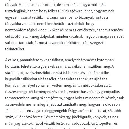
tárgyak. Mindent megtartottunk, de nem azért, hogy a múlt előtt
tisztelegjünk, hanem hogy felkészüljünk a jövőre: lehet, hogy aminek
egyszer hasznát vettük, majd újra hasznosnak bizonyul, fontos a
tárgyakba vetett hit, nem követhettük el azt a hibát, hogy
nemtörődömségből kidobjuk őket. Mi nem az emlékezés, hanem a remény
céljából őriztünk meg dolgokat, minden kacatnak megvolt a maga szerepe,
sakkban tartottak, és most itt vannak körülöttem, rám szegezik
tekintetüket.
A csíkos, pamutbársony kezeslábast, amelyet hároméves koromban
hordtam, félretettük a gyerekek számára, akiket nem szültem meg. A
stafírungot, az elszíneződött, ezüst étkészletet és a fehér textilbe
bugyolált csillárokat a házasélet időszakára szántuk, az új házba
Rómában, amelyet soha nem vettem meg. És itt a női bokszkesztyű,
összesen egy-két kemény edzés erejéig vettem hasznát egy gumipadlós
tornateremben, amíg rá nem jöttem, hogy a boksz mindenre felkészít, csak
az önvédelemre nem: legfeljebb azt taníthatta meg, hogyan ne okozzon
fájdalmat, ha én vagyok a leggyengébb. És így tovább, több tucat, sőt több
száz, különböző formájú és méretű tárgy, játékfigurák, könyvek, színes
műanyag játékok, fából készült fésűk, ruhásdobozok. Gyűjtögettem és