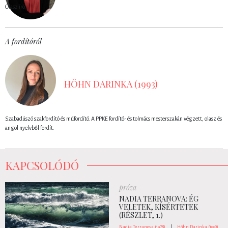
Olasz író.
A fordítóról
HÖHN DARINKA (1993)
Szabadúszó szakfordító és műfordító. A PPKE fordító- és tolmács mesterszakán végzett, olasz és
angol nyelvből fordít.
KAPCSOLÓDÓ
próza
NADIA TERRANOVA: ÉG
VELETEK, KÍSÉRTETEK
(RÉSZLET, 1.)
Nadia Terranova (1978)
|
Höhn Darinka (1993)