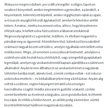
Ahányszor megmozdultam, por szállt a levegőbe: a világos fapolcon
sorakozó könyvekről, amikor megérintettem a gerincüket, a párnából, a
kinyomtatott, bekeretezett képekről, amikor végighúztam rajtuk az ujjam,
a rózsaszín anyagból készült ágytakaróról, amelyet lefekvéskor arrébb
tettem. A matrac, mintha összement volna, ahhoz, hogy kényelmesen
elférjek rajta, le kellett volna fűrészelnem a lábamat a bokámnál.
Megmosolyogtatott ez a gondolat, ledőltem, és eltoltam magamtól a
párnákat meg az ágyneműt. A körülöttem lévő, különböző korszakokból
származó tárgyak között volt több is, amelyre egyáltalán nem kellett volna
emlékeznem. Mégis, jól ismertem a vesszőkosár történetét, amelyben a
születésem után hoztak haza a kórházból, vagy a tengerkék gyapjútakaró
legendáját, amelyet egy unokanővéremtől kaptam ajándékba a születésem
alkalmából. Anyám ki nem állhatta ezt az unokanővéremet a nagydarab,
ízléstelen barátja miatt, akinek rövid, zömök combjai voltak – ezt sokszor
undorodva emelte ki –, és bőrkabátban jelent meg a kórházban. Anyám alig
volt túl a szülésen, rögtön hányingere lett attól a közönséges
használtruha-szagtól. Imádta a kosarat és gyűlölte a takarót, szokás
szerint kivetítette az érzelmeit a tárgyakra, azon gondolkodott, ki érhetett
hozzájuk. Az előbbi a földön hevert, az utóbbi pedig a komódon: a kettő
között kellett helyet találnom magamnak éjszakára.