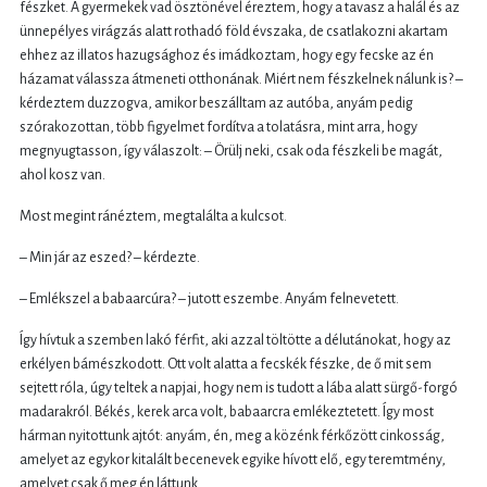
fészket. A gyermekek vad ösztönével éreztem, hogy a tavasz a halál és az
ünnepélyes virágzás alatt rothadó föld évszaka, de csatlakozni akartam
ehhez az illatos hazugsághoz és imádkoztam, hogy egy fecske az én
házamat válassza átmeneti otthonának. Miért nem fészkelnek nálunk is? –
kérdeztem duzzogva, amikor beszálltam az autóba, anyám pedig
szórakozottan, több figyelmet fordítva a tolatásra, mint arra, hogy
megnyugtasson, így válaszolt: – Örülj neki, csak oda fészkeli be magát,
ahol kosz van.
Most megint ránéztem, megtalálta a kulcsot.
– Min jár az eszed? – kérdezte.
– Emlékszel a babaarcúra? – jutott eszembe. Anyám felnevetett.
Így hívtuk a szemben lakó férfit, aki azzal töltötte a délutánokat, hogy az
erkélyen bámészkodott. Ott volt alatta a fecskék fészke, de ő mit sem
sejtett róla, úgy teltek a napjai, hogy nem is tudott a lába alatt sürgő-forgó
madarakról. Békés, kerek arca volt, babaarcra emlékeztetett. Így most
hárman nyitottunk ajtót: anyám, én, meg a közénk férkőzött cinkosság,
amelyet az egykor kitalált becenevek egyike hívott elő, egy teremtmény,
amelyet csak ő meg én láttunk.