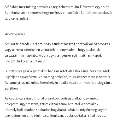
A fiókban még mindig ott voltak a régi fehérneműim. Elővettem egy pólót,
és behunytam a szemem, hogy ne érezzem tovább a körülöttem sorakozó
tárgyak jelenlétét.
Az első éjszaka
Amikor felébredek, érzem, hogy a tüdőm megtelt poratkákkal. Szorongás
vagy asztma: nem kellett volna belemennem abba, hogy itt aludjak,
visszatérni mindig hiba. A por vagy a tengeri levegő miatt nem kapok
levegőt, túl korán aludtam el.
Felnőtt nő vagyok a gyerekkori babáim sötét világába zárva. Más családok
legfeljebb egyet őriztek volna meg emlékbe, mi az összeset megtartottuk.
Az, amelyik az újszülött énem helyén ott ül a kosárban, most is pislog rám a
sötétben.
Az osztálytársaim otthonát olyan könnyedség uralta, hogy amikor
beléptem, úgy éreztem, szinte elszakadnak a földtől. Az ott lakók
bármelyik pillanatban szabadon hagyhatták a házat, míg én meg anyám
alig tudtunk megmozdulni a sajátunkban, odaláncoltak a felhalmozott