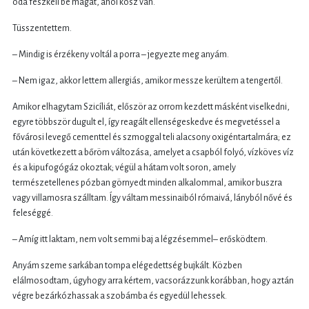
oda fészkeli be magát, ahol kosz van.
Tüsszentettem.
– Mindig is érzékeny voltál a porra – jegyezte meg anyám.
– Nem igaz, akkor lettem allergiás, amikor messze kerültem a tengertől.
Amikor elhagytam Szicíliát, először az orrom kezdett másként viselkedni,
egyre többször dugult el, így reagált ellenségeskedve és megvetéssel a
fővárosi levegő cementtel és szmoggal teli alacsony oxigéntartalmára; ez
után következett a bőröm változása, amelyet a csapból folyó, vízköves víz
és a kipufogógáz okoztak; végül a hátam volt soron, amely
természetellenes pózban görnyedt minden alkalommal, amikor buszra
vagy villamosra szálltam. Így váltam messinaiból rómaivá, lányból nővé és
feleséggé.
– Amíg itt laktam, nem volt semmi baj a légzésemmel– erősködtem.
Anyám szeme sarkában tompa elégedettség bujkált. Közben
elálmosodtam, úgyhogy arra kértem, vacsorázzunk korábban, hogy aztán
végre bezárkózhassak a szobámba és egyedül lehessek.