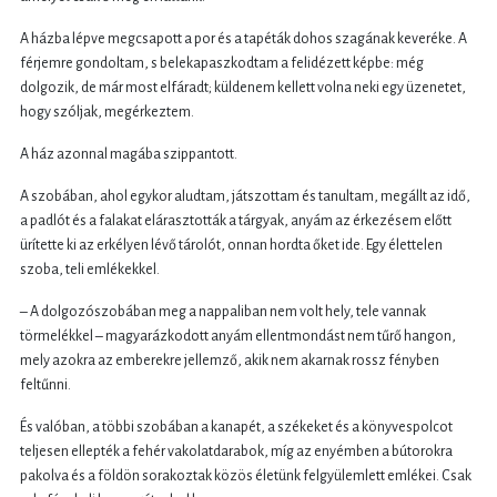
A házba lépve megcsapott a por és a tapéták dohos szagának keveréke. A
férjemre gondoltam, s belekapaszkodtam a felidézett képbe: még
dolgozik, de már most elfáradt; küldenem kellett volna neki egy üzenetet,
hogy szóljak, megérkeztem.
A ház azonnal magába szippantott.
A szobában, ahol egykor aludtam, játszottam és tanultam, megállt az idő,
a padlót és a falakat elárasztották a tárgyak, anyám az érkezésem előtt
ürítette ki az erkélyen lévő tárolót, onnan hordta őket ide. Egy élettelen
szoba, teli emlékekkel.
– A dolgozószobában meg a nappaliban nem volt hely, tele vannak
törmelékkel – magyarázkodott anyám ellentmondást nem tűrő hangon,
mely azokra az emberekre jellemző, akik nem akarnak rossz fényben
feltűnni.
És valóban, a többi szobában a kanapét, a székeket és a könyvespolcot
teljesen ellepték a fehér vakolatdarabok, míg az enyémben a bútorokra
pakolva és a földön sorakoztak közös életünk felgyülemlett emlékei. Csak