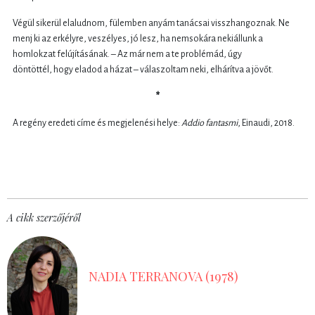
Végül sikerül elaludnom, fülemben anyám tanácsai visszhangoznak. Ne
menj ki az erkélyre, veszélyes, jó lesz, ha nemsokára nekiállunk a
homlokzat felújításának. – Az már nem a te problémád, úgy
döntöttél, hogy eladod a házat – válaszoltam neki, elhárítva a jövőt.
*
A regény eredeti címe és megjelenési helye:
Addio fantasmi
, Einaudi, 2018.
A cikk szerzőjéről
NADIA TERRANOVA (1978)