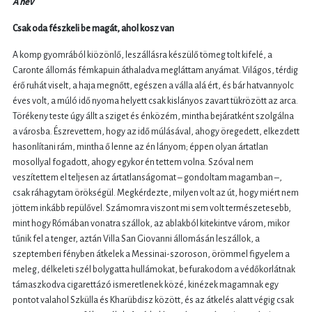
A név
Csak oda fészkeli be magát, ahol kosz van
A komp gyomrából kiözönlő, leszállásra készülő tömeg tolt kifelé, a
Caronte állomás fémkapuin áthaladva megláttam anyámat. Világos, térdig
érő ruhát viselt, a haja megnőtt, egészen a válla alá ért, és bár hatvannyolc
éves volt, a múló idő nyoma helyett csak kislányos zavart tükrözött az arca.
Törékeny teste úgy állt a sziget és énközém, mintha bejáratként szolgálna
a városba. Észrevettem, hogy az idő múlásával, ahogy öregedett, elkezdett
hasonlítani rám, mintha ő lenne az én lányom­; éppen olyan ártatlan
mosollyal fogadott, ahogy egykor én tettem volna. Szóval nem
veszítettem el teljesen az ártatlanságomat – gondoltam magamban –,
csak ráhagytam örökségül. Megkérdezte, milyen volt az út, hogy miért nem
jöttem inkább repülővel. Számomra viszont mi sem volt természetesebb,
mint hogy Rómában vonatra szállok, az ablakból kitekintve várom, mikor
tűnik fel a tenger, aztán Villa San Giovanni állomásán leszállok, a
szeptemberi fényben átkelek a Messinai-szoroson, örömmel figyelem a
meleg, délkeleti szél bolygatta hullámokat, befurakodom a védőkorlátnak
támaszkodva cigarettázó ismeretlenek közé, kinézek magamnak egy
pontot valahol Szkülla és Kharübdisz között, és az átkelés alatt végig csak