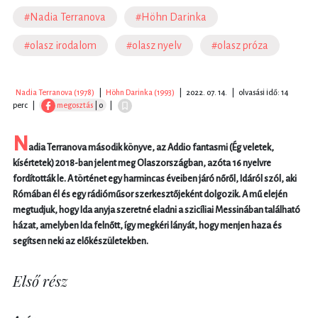
#Nadia Terranova
#Höhn Darinka
#olasz irodalom
#olasz nyelv
#olasz próza
Nadia Terranova (1978)
|
Höhn Darinka (1993)
|
2022. 07. 14.
|
olvasási idő: 14
perc
|
megosztás
| 0
|
N
adia Terranova második könyve, az Addio fantasmi (Ég veletek,
kísértetek) 2018-ban jelent meg Olaszországban, azóta 16 nyelvre
fordították le. A történet egy harmincas éveiben járó nőről, Idáról szól, aki
Rómában él és egy rádióműsor szerkesztőjeként dolgozik. A mű elején
megtudjuk, hogy Ida anyja szeretné eladni a szicíliai Messinában található
házat, amelyben Ida felnőtt, így megkéri lányát, hogy menjen haza és
segítsen neki az előkészületekben.
Első rész