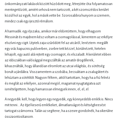
önkormányzati lakások között húzódott meg, létrejötte óta folyamatosan
mentegetőzött, amiért sehová nem tartozott, a két szomszédos kerület
közül hol az egyik, hol a másik vette be. Szorosabbra hunyom a szemem,
mindez csak egy ijesztő rémálom.
A harmadik: egy éjszaka, amikor már eldöntöttem, hogy elhagyom
Messinát és majdnem kész voltam a csomagolással, kimentem az erkélyre
elszívni egy cigit. Léptek zaja szűrődött fel az utcáról, lenéztem: megállt
egy srác kapucnis pulóverben, zsebre tett kézzel, körülnézett, hirtelen
lehajolt, egy autó alá rejtett egy csomagot, és elszaladt. A kerületet ebben
az időszakban valósággal megszállták az amatőr drogdílerek,
kihasználták, hogy állandóan elromlott az utcai világítás, és sötétség
borult a járdákra. Visszamentem a szobába, becsuktam a zsalugátert és
lehúztam a sötétítőt. Nagyon féltem, attól tartottam, hogy ha a fiú felnéz
és meglát az erkélyen, azonnal megöl, magamat nyugtatgatva azt
ismételgettem, hogy hamarosan elmegyek innen, el, el, el.
A negyedik: kell, hogy legyen egy negyedik, egy könnyedebb emlék is. Nincs
mit tenni... Az éjjel keserű emlékeket, álmatlanságot és kétségbeesést
tartogat számomra. Talán az segítene, ha a szexre gondolnék, ha sikerülne
összpontosítanom.