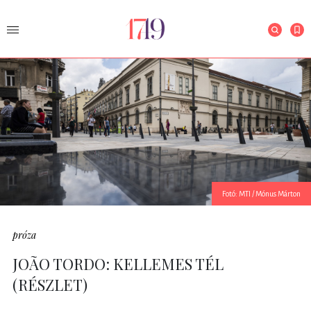
Fotó: MTI / Mónus Márton
próza
JOÃO TORDO: KELLEMES TÉL
(RÉSZLET)