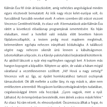
Kálmán Éva fél órán át küszködött, amíg nehézkes angolságával minden
egyes résztvevőt bemutatott. Az írók nagy része kelet-európai volt, és
furcsábbnál furcsább neveket viselt. A velem szemben ülő srácot viszont
Vincenzo Gentilének hívták, és olasz volt. A bemutatások után Kálmán Éva
rátért a következő előadásnap programjának ismertetésére. Kis híján
elaludtam, mivel a hotelből való indulás előtt bevettem három
fájdalomcsillapítót, a testem pedig most majdnem megbénult,
belemerültem egyfajta nehezen irányítható bódultságba. A találkozó
végére nagy nehezen sikerült úrrá lennem a kábultságomon.
Lebotorkáltam a lépcsőn, és a Károlyi-palota hátsó bejáratánál kötöttem ki.
Az ajtóból látszott a nyár eleji napfényben ragyogó kert. A botom más
hangon kopogott a kőpadlón. Kiléptem az ajtón, de valaki a hátam mögül
váratlanul a vezetéknevemen szólított: „Hé! Hová a nagy sietség?”
Vincenzo volt az. Egy, az épület homlokzatához tartozó oszlopnak
támaszkodott. Ott állt mellette a szőke lány, és egy másik is, akire nem
emlékeztem a teremből. Mozgásom korlátozottságának teljes tudatában,
csigalassúsággal értem oda hozzájuk. „Gyors vagyok, mint a nyúl.
Láthatod. Az én tempómban beesteledik, mire átérek a város másik felére.”
Az olasz fiú rám nézett, és elmosolyodott. Összevissza álltak a fogai, és