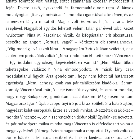
átható tekintete volt. Vastag, sötét szalmahaja kócosan meredezett a
fején. Fekete zakó, nyakkendő és farmernadrág volt rajta. A lányok
mosolyogtak. „Itt egy honfitársad” – mondta cigarettával a kezében, és az
ismeretlen lányra mutatott. Magas volt és vörös hajú, az arca tele
szeplővel. Nagyjából egyidős lehetett velem, talán pár évvel több. Kezet
nyújtottam. Nina M. Pascalnak hívták, és kifogástalan brit akcentussal
beszélte az angolt. „Portugál vagy?” – kérdeztem elbizonytalanodva.
„Félig-meddig – válaszolt Nina. – A nagyapám Portugáliában született, de a
szülei nem portugálok voltak.” „Nina Londonban él – tette hozzá Vincenzo.
– Egy irodalmi ügynökség képviseletében van itt.” „Hm. Akkor titkos
tehetségekre vadászol?” Nina elmosolyodott. A másik lány csak
mozdulatlanul figyelt. Arra gondoltam, hogy nem lehet túl határozott
egyéniség. „Nem, dehogy, csak van pár találkozóm kiadókkal. Semmi
komoly. Vincenzóval már jó ideje ismerjük egymást, és amikor mondta,
hogy megy Budapestre, gondoltam, csatlakozom. Még sosem voltam
Magyarországon.” Újabb csoportnyi író jött ki az épületből a hátsó ajtón,
nagyrészt kelet-európaiak. Észre se vettek minket. „Nézzétek csak őket –
mondta Vincenzo –, Lenin szerencsétlen dédunokái.” Egyikünk se nevetett,
és pár másodperc múlva mintha maga Vincenzo is elfeledkezett volna a
megjegyzéséről. Jól megnéztem magamnak a csoportot. Olyanok voltak a
görbe hátukkal, lehajtott fejükkel és halkan kiejtett, titokzatos szláv