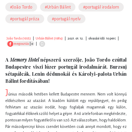
#João Tordo
#Urbán Bálint
#portugál irodalom
#portugál próza
#portugál nyelv
João Tordo (1975)
|
Urbán Bálint (1984)
|
2021. 01. 12.
|
olvasási idő: 10 perc
|
megosztás
| 0
|
A
Memory Hotel
népszerű szerzője, João Tordo ezúttal
Budapestre viszi lúzer portugál irodalmárát. Burzsuj
sétapálcák, Lenin dédunokái és Károlyi-palota Urbán
Bálint fordításában!
J
únius második hetében kellett Budapestre mennem. Nem volt könnyű
előkészíteni az utazást. A kiadóm küldött egy repülőjegyet, én pedig
felhívtam az utazási irodát, hogy foglaljak magamnak egy külön,
fogyatékkal élőknek szóló helyet a gépre. A nő a telefonban megkérdezte,
pontosan milyen fogyatékról is van szó. Azt válaszoltam, hogy haldoklom.
Pár másodpercnyi kínos csendet követően csak annyit mondott, hogy ez