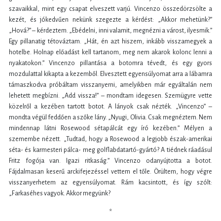
szavaikkal, mint egy csapat elveszett varjú. Vincenzo összedörzsölte a
kezét, és jókedvűen nekünk szegezte a kérdést: „Akkor mehetünk?”
„Hová?” – kérdeztem. „Ebédelni, inni valamit, megnézni a várost, ilyesmik.”
Egy pillanatig tétováztam. „Hát, én azt hiszem, inkább visszamegyek a
hotelbe. Holnap előadást kell tartanom, meg nem akarok kolonc lenni a
nyakatokon.” Vincenzo pillantása a botomra tévedt, és egy gyors
mozdulattal kikapta a kezemből. Elvesztett egyensúlyomat arra a lábamra
támaszkodva próbáltam visszanyerni, amelyikben már egyáltalán nem
lehetett megbízni. „Add vissza!” – mondtam idegesen. Szemügyre vette
közelről a kezében tartott botot. A lányok csak nézték. „Vincenzo” –
mondta végül feddően a szőke lány. „Nyugi, Olivia. Csak megnéztem. Nem
mindennap látni Rosewood sétapálcát egy író kezében.” Mélyen a
szemembe nézett. „Tudtad, hogy a Rosewood a legjobb észak-amerikai
séta- és karmesteri pálca- meg golflabdatartó-gyártó? A tiédnek ráadásul
Fritz fogója van. Igazi ritkaság.” Vincenzo odanyújtotta a botot.
Fájdalmasan keserű arckifejezéssel vettem el tőle. Örültem, hogy végre
visszanyerhetem az egyensúlyomat. Rám kacsintott, és így szólt:
„Farkaséhes vagyok. Akkor megyünk?
*