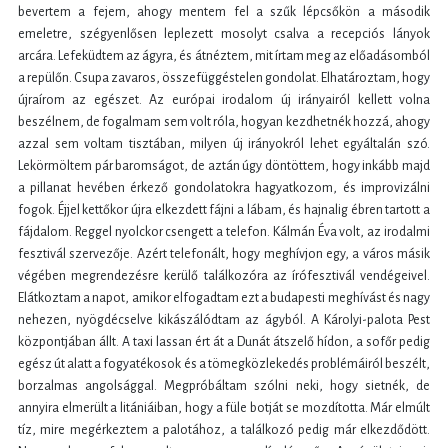
bevertem a fejem, ahogy mentem fel a szűk lépcsőkön a második
emeletre, szégyenlősen leplezett mosolyt csalva a recepciós lányok
arcára. Lefeküdtem az ágyra, és átnéztem, mit írtam meg az előadásomból
a repülőn. Csupa zavaros, összefüggéstelen gondolat. Elhatároztam, hogy
újraírom az egészet. Az európai irodalom új irányairól kellett volna
beszélnem, de fogalmam sem volt róla, hogyan kezdhetnék hozzá, ahogy
azzal sem voltam tisztában, milyen új irányokról lehet egyáltalán szó.
Lekörmöltem pár baromságot, de aztán úgy döntöttem, hogy inkább majd
a pillanat hevében érkező gondolatokra hagyatkozom, és improvizálni
fogok. Éjjel kettőkor újra elkezdett fájni a lábam, és hajnalig ébren tartott a
fájdalom. Reggel nyolckor csengett a telefon. Kálmán Éva volt, az irodalmi
fesztivál szervezője. Azért telefonált, hogy meghívjon egy, a város másik
végében megrendezésre kerülő találkozóra az írófesztivál vendégeivel.
Elátkoztam a napot, amikor elfogadtam ezt a budapesti meghívást és nagy
nehezen, nyögdécselve kikászálódtam az ágyból. A Károlyi-palota Pest
központjában állt. A taxi lassan ért át a Dunát átszelő hídon, a sofőr pedig
egész út alatt a fogyatékosok és a tömegközlekedés problémáiról beszélt,
borzalmas angolsággal. Megpróbáltam szólni neki, hogy sietnék, de
annyira elmerült a litániáiban, hogy a füle botját se mozdította. Már elmúlt
tíz, mire megérkeztem a palotához, a találkozó pedig már elkezdődött.