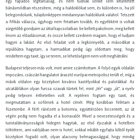
egy fapados légitársaság, és nem tudnak senkit sem kitüntetett
bánásmódban részesíteni, még a haldoklókat sem, és különben is, ha jól
belegondolunk, tulajdonképpen mindannyian haldoklunk valahol. Tetszett
a fifikás válasza, úgyhogy nem firtattam tovább, és egyébként is voltak
sürgetőbb gondjaim az úttal kapcsolatban: be kellett pakolnom, meg kellett
írnom az előadásomat, és össze kellett szednem magam, hogy el tudjam
hagyni a lakást. Az első feladat volt a legkönnyebb, a másodikat a
repülőútra hagytam, a harmadikat pedig úgy oldottam meg, hogy
rendeltem egy taxit, így se terem, se lehetőségem nem volt meghátrálni.
Budapest teljesen más volt, mint amire számítottam. A folyó egyik oldalán
impozáns, császári hangulatot árasztó európai metropolisz terült el, míg a
másik oldalon egy középkori kisváros kastélyokkal és palotákkal. Az
utcatáblákon olyan furcsa szavak tűntek fel, mint „tér” vagy „út”, a nyelv
pedig teljesen érthetetlen volt. A reptéren fogtam egy taxit, és
megmutattam a sofőrnek a hotel címét. Még korábban felírtam a
füzetembe. A férfi ránézett a botomra, együttérzően biccentett, az út
végén pedig nem fogadta el a borravalót. Mivel a nevezetességek és a
turistalátványosságok hidegen hagytak, az első éjszakát a hotelben
töltöttem, ami valójában nem is hotel, sokkal inkább egyfajta kőből épült
középkori fogadó volt, olyan alacsony belmagassággal, hogy mindig