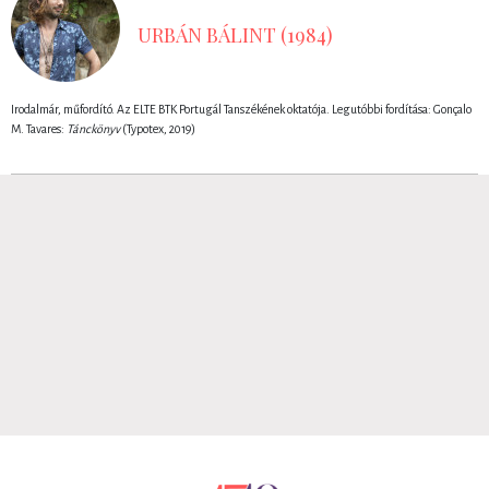
URBÁN BÁLINT (1984)
Irodalmár, műfordító. Az ELTE BTK Portugál Tanszékének oktatója. Legutóbbi fordítása: Gonçalo
M. Tavares:
Tánckönyv
(Typotex, 2019)