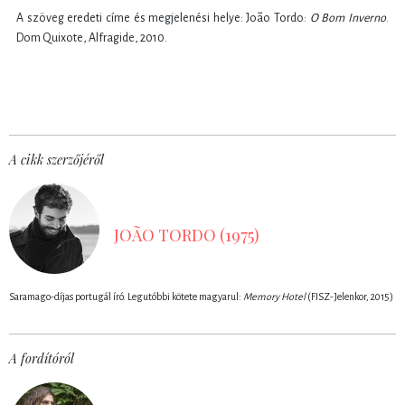
A szöveg eredeti címe és megjelenési helye: João Tordo:
O Bom Inverno
.
Dom Quixote, Alfragide, 2010.
A cikk szerzőjéről
JOÃO TORDO (1975)
Saramago-díjas portugál író. Legutóbbi kötete magyarul:
Memory Hotel
(FISZ-Jelenkor, 2015)
A fordítóról