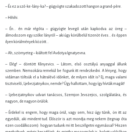
– És ez a sző-ke-lány-ka? – gügyögte szakadozott hangon a grand-père.
– Hihihi.
– Én… én már régóta – gügyögte levegő után kapkodva az öreg –
álmodozom egy szőke lányról – aki úgy körülbelül tizenöt éves… és éppen
ilyen körülmények között…
– Ah, szörnyeteg – kiáltott fel Avdotya Ignatyevna.
– Elég! – döntött Klinyevics. – Látom, első osztályú anyaggal állunk
szemben. Nemsokára remekül be fogunk itt rendezkedni. A lényeg, hogy
vidáman töltsük el a hátralévő időnket, de milyen időt is? Ej, maga valami
tisztviselő, Ljebezjatnyikov, nemde? Úgy hallottam, hogy így hívták magát!
– Ljebezjatnyikov udvari tanácsos, Szemjon Jevszejics, szolgálatára, és
nagyon, de nagyon örülök.
– Érdekel is engem, hogy maga örül, vagy sem, hisz úgy tűnik, ön itt az
egyedüli, aki mindent tud. Először is azt mondja meg nekem (tegnap óta
ezen csodálkozom): hogyan tudunk mi itt beszélgetni egymással? Hiszen
meghaltunk, mégis beszélünk, és mintha mozognánk is, holott valójában