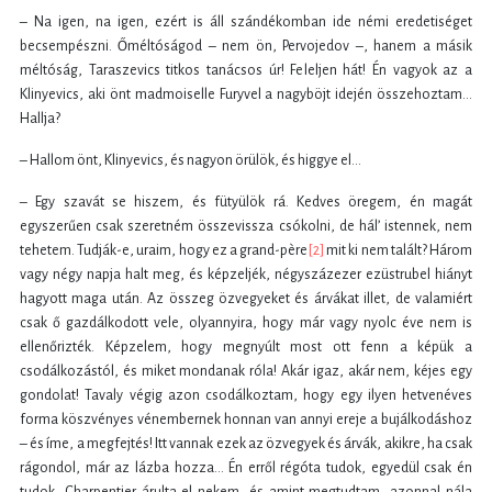
– Na igen, na igen, ezért is áll szándékomban ide némi eredetiséget
becsempészni. Őméltóságod – nem ön, Pervojedov –, hanem a másik
méltóság, Taraszevics titkos tanácsos úr! Feleljen hát! Én vagyok az a
Klinyevics, aki önt madmoiselle Furyvel a nagyböjt idején összehoztam…
Hallja?
– Hallom önt, Klinyevics, és nagyon örülök, és higgye el…
– Egy szavát se hiszem, és fütyülök rá. Kedves öregem, én magát
egyszerűen csak szeretném összevissza csókolni, de hál’ istennek, nem
tehetem. Tudják-e, uraim, hogy ez a grand-père
[2]
mit ki nem talált? Három
vagy négy napja halt meg, és képzeljék, négyszázezer ezüstrubel hiányt
hagyott maga után. Az összeg özvegyeket és árvákat illet, de valamiért
csak ő gazdálkodott vele, olyannyira, hogy már vagy nyolc éve nem is
ellenőrizték. Képzelem, hogy megnyúlt most ott fenn a képük a
csodálkozástól, és miket mondanak róla! Akár igaz, akár nem, kéjes egy
gondolat! Tavaly végig azon csodálkoztam, hogy egy ilyen hetvenéves
forma köszvényes vénembernek honnan van annyi ereje a bujálkodáshoz
– és íme, a megfejtés! Itt vannak ezek az özvegyek és árvák, akikre, ha csak
rágondol, már az lázba hozza... Én erről régóta tudok, egyedül csak én
tudok, Charpentier árulta el nekem, és amint megtudtam, azonnal nála