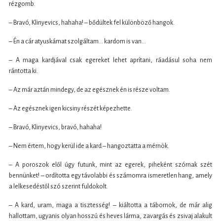
rézgomb.
– Bravó, Klinyevics, hahaha! – bődültek fel különböző hangok.
– Én a cár atyuskámat szolgáltam… kardom is van…
– A maga kardjával csak egereket lehet aprítani, ráadásul soha nem
rántotta ki.
– Az már aztán mindegy, de az egésznek én is része voltam.
– Az egésznek igen kicsiny részét képezhette.
– Bravó, Klinyevics, bravó, hahaha!
– Nem értem, hogy kerül ide a kard – hangoztatta a mérnök.
– A poroszok elől úgy futunk, mint az egerek, piheként szórnak szét
bennünket! – ordította egy távolabbi és számomra ismeretlen hang, amely
a lelkesedéstől szó szerint fuldokolt.
– A kard, uram, maga a tisztesség! – kiáltotta a tábornok, de már alig
hallottam, ugyanis olyan hosszú és heves lárma, zavargás és zsivaj alakult