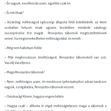
– Én vagyok, excellenciás uram, egyelőre csak én.
– És mit óhajt?
– Kizárólag méltóságod egészségi állapota felől érdeklődnék; az itteni
szokatlan helyzet miatt ugyanis kezdetben mindenki valahogy
összepréselve érzi magát… Pervojedov tábornok megtiszteltetésnek
venné, ha megismerkedhetne méltóságoddal, és reméli…
– Még nem hallottam felőle.
– Már megbocsásson őméltóságod, Pervojedov tábornokról van szó,
Vaszilij Vasziljevics…
– Maga Pervojedov tábornok?
– Nem, méltóságos uram, én mindössze Ljebezjatnyikov udvari tanácsos
vagyok, szolgálatára, Pervojedov tábornok viszont…
– Ostobaság! Kérem, hagyjon engem békén.
– Hagyja csak! – állította le végül méltóságteljesen maga a tábornok a