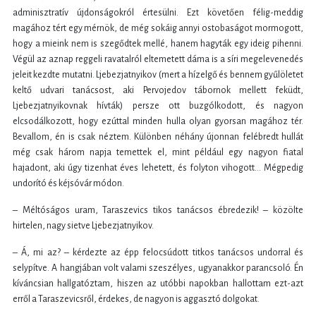
adminisztratív újdonságokról értesülni. Ezt követően félig-meddig
magához tért egy mérnök, de még sokáig annyi ostobaságot mormogott,
hogy a mieink nem is szegődtek mellé, hanem hagyták egy ideig pihenni.
Végül az aznap reggeli ravatalról eltemetett dáma is a síri megelevenedés
jeleit kezdte mutatni. Ljebezjatnyikov (mert a hízelgő és bennem gyűlöletet
keltő udvari tanácsost, aki Pervojedov tábornok mellett feküdt,
Ljebezjatnyikovnak hívták) persze ott buzgólkodott, és nagyon
elcsodálkozott, hogy ezúttal minden hulla olyan gyorsan magához tér.
Bevallom, én is csak néztem. Különben néhány újonnan felébredt hullát
még csak három napja temettek el, mint például egy nagyon fiatal
hajadont, aki úgy tizenhat éves lehetett, és folyton vihogott… Mégpedig
undorító és kéjsóvár módon.
– Méltóságos uram, Taraszevics tikos tanácsos ébredezik! – közölte
hirtelen, nagy sietve Ljebezjatnyikov.
– Á, mi az? – kérdezte az épp felocsúdott titkos tanácsos undorral és
selypítve. A hangjában volt valami szeszélyes, ugyanakkor parancsoló. Én
kíváncsian hallgatóztam, hiszen az utóbbi napokban hallottam ezt-azt
erről a Taraszevicsről, érdekes, de nagyon is aggasztó dolgokat.