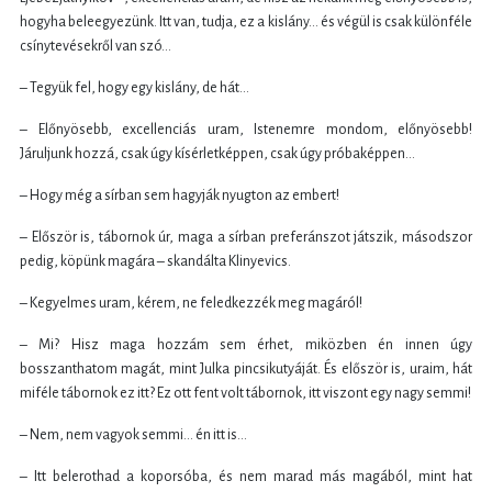
hogyha beleegyezünk. Itt van, tudja, ez a kislány… és végül is csak különféle
csínytevésekről van szó…
– Tegyük fel, hogy egy kislány, de hát…
– Előnyösebb, excellenciás uram, Istenemre mondom, előnyösebb!
Járuljunk hozzá, csak úgy kísérletképpen, csak úgy próbaképpen…
– Hogy még a sírban sem hagyják nyugton az embert!
– Először is, tábornok úr, maga a sírban preferánszot játszik, másodszor
pedig, köpünk magára – skandálta Klinyevics.
– Kegyelmes uram, kérem, ne feledkezzék meg magáról!
– Mi? Hisz maga hozzám sem érhet, miközben én innen úgy
bosszanthatom magát, mint Julka pincsikutyáját. És először is, uraim, hát
miféle tábornok ez itt? Ez ott fent volt tábornok, itt viszont egy nagy semmi!
– Nem, nem vagyok semmi… én itt is…
– Itt belerothad a koporsóba, és nem marad más magából, mint hat