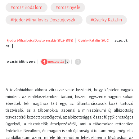
#orosz irodalom
#orosz nyelv
#Fjodor Mihajlovics Dosztojevszkij
#Gyürky Katalin
Fjodor Mihajlovics Dosztojevszkij (1821- 1881)
|
Gyürky Katalin (1976)
|
2020. 08.
07.
|
olvasási idő: 17 perc
|
megosztás
| 0
|
A továbbiakban akkora zűrzavar vette kezdetét, hogy képtelen vagyok
mindent az emlékezetemben tartani, hiszen egyszerre nagyon sokan
ébredtek fel: magához tért egy, az államtanácsosok közé tartozó
tisztviselő, és a tábornokkal azonnal a minisztériumi új albizottság
tervezetéről kezdett beszélgetni, az albizottsággal összefüggő lehetséges
ügyekről, a tisztviselők áthelyezéséről, ami a tábornokot rettentően
érdekelte. Bevallom, én magam is sok újdonságot tudtam meg, még el is
csodálkoztam azon, miféle úton-módon lehet ebben a fővárosban az