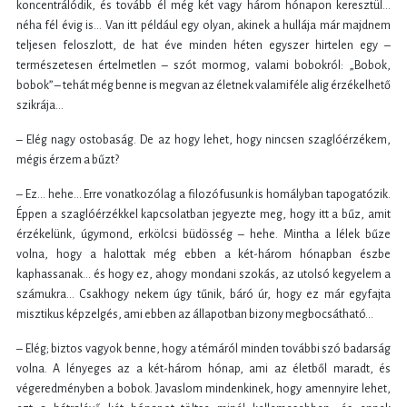
koncentrálódik, és tovább él még két vagy három hónapon keresztül…
néha fél évig is… Van itt például egy olyan, akinek a hullája már majdnem
teljesen feloszlott, de hat éve minden héten egyszer hirtelen egy –
természetesen értelmetlen – szót mormog, valami bobokról: „Bobok,
bobok” – tehát még benne is megvan az életnek valamiféle alig érzékelhető
szikrája…
– Elég nagy ostobaság. De az hogy lehet, hogy nincsen szaglóérzékem,
mégis érzem a bűzt?
– Ez… hehe… Erre vonatkozólag a filozófusunk is homályban tapogatózik.
Éppen a szaglóérzékkel kapcsolatban jegyezte meg, hogy itt a bűz, amit
érzékelünk, úgymond, erkölcsi büdösség – hehe. Mintha a lélek bűze
volna, hogy a halottak még ebben a két-három hónapban észbe
kaphassanak… és hogy ez, ahogy mondani szokás, az utolsó kegyelem a
számukra… Csakhogy nekem úgy tűnik, báró úr, hogy ez már egyfajta
misztikus képzelgés, ami ebben az állapotban bizony megbocsátható…
– Elég; biztos vagyok benne, hogy a témáról minden további szó badarság
volna. A lényeges az a két-három hónap, ami az életből maradt, és
végeredményben a bobok. Javaslom mindenkinek, hogy amennyire lehet,