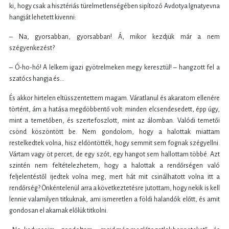
ki, hogy csak a hisztériás türelmetlenségében sipítozó Avdotya Ignatyevna
hangját lehetett kivenni:
– Na, gyorsabban, gyorsabban! Á, mikor kezdjük már a nem
szégyenkezést?
– Ó-ho-hó! A lelkem igazi gyötrelmeken megy keresztül! – hangzott fel a
szatócs hangja és…
És akkor hirtelen eltüsszentettem magam. Váratlanul és akaratom ellenére
történt, ám a hatása megdöbbentő volt: minden elcsendesedett, épp úgy,
mint a temetőben, és szertefoszlott, mint az álomban. Valódi temetői
csönd köszöntött be. Nem gondolom, hogy a halottak miattam
restelkedtek volna, hisz eldöntötték, hogy semmit sem fognak szégyellni.
Vártam vagy öt percet, de egy szót, egy hangot sem hallottam többé. Azt
szintén nem feltételezhetem, hogy a halottak a rendőrségen való
feljelentéstől ijedtek volna meg, mert hát mit csinálhatott volna itt a
rendőrség? Önkéntelenül arra a következtetésre jutottam, hogy nekik is kell
lennie valamilyen titkuknak, ami ismeretlen a földi halandók előtt, és amit
gondosan el akarnak előlük titkolni.