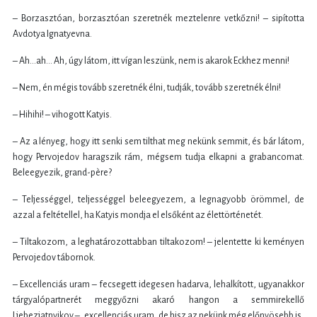
– Borzasztóan, borzasztóan szeretnék meztelenre vetkőzni! – sipította
Avdotya Ignatyevna.
– Ah…ah… Ah, úgy látom, itt vígan leszünk, nem is akarok Eckhez menni!
– Nem, én mégis tovább szeretnék élni, tudják, tovább szeretnék élni!
– Hihihi! – vihogott Katyis.
– Az a lényeg, hogy itt senki sem tilthat meg nekünk semmit, és bár látom,
hogy Pervojedov haragszik rám, mégsem tudja elkapni a grabancomat.
Beleegyezik, grand-père?
– Teljességgel, teljességgel beleegyezem, a legnagyobb örömmel, de
azzal a feltétellel, ha Katyis mondja el elsőként az élettörténetét.
– Tiltakozom, a leghatározottabban tiltakozom! – jelentette ki keményen
Pervojedov tábornok.
– Excellenciás uram – fecsegett idegesen hadarva, lehalkított, ugyanakkor
tárgyalópartnerét meggyőzni akaró hangon a semmirekellő
Ljebezjatnyikov –, excellenciás uram, de hisz az nekünk még előnyösebb is,