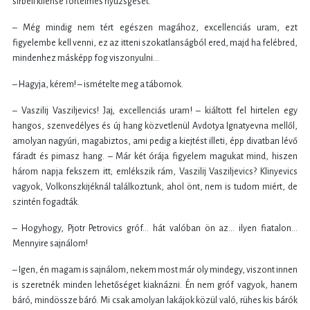
sírbéli kliense förtelmes nyüzsgését.
– Még mindig nem tért egészen magához, excellenciás uram, ezt
figyelembe kell venni, ez az itteni szokatlanságból ered, majd ha felébred,
mindenhez másképp fog viszonyulni…
– Hagyja, kérem! – ismételte meg a tábornok.
– Vaszilij Vasziljevics! Jaj, excellenciás uram! – kiáltott fel hirtelen egy
hangos, szenvedélyes és új hang közvetlenül Avdotya Ignatyevna mellől,
amolyan nagyúri, magabiztos, ami pedig a kiejtést illeti, épp divatban lévő
fáradt és pimasz hang. – Már két órája figyelem magukat mind, hiszen
három napja fekszem itt; emlékszik rám, Vaszilij Vasziljevics? Klinyevics
vagyok, Volkonszkijéknál találkoztunk, ahol önt, nem is tudom miért, de
szintén fogadták.
– Hogyhogy, Pjotr Petrovics gróf… hát valóban ön az… ilyen fiatalon…
Mennyire sajnálom!
– Igen, én magam is sajnálom, nekem most már oly mindegy, viszont innen
is szeretnék minden lehetőséget kiaknázni. Én nem gróf vagyok, hanem
báró, mindössze báró. Mi csak amolyan lakájok közül való, rühes kis bárók