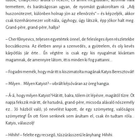
termettem, és barátságosan ugyan, de nyomást gyakoroltam rá: „Adj
huszonötezret, különben holnap jön az ellenőrzés” – és képzeljék, akkor
csak tizenháromezer volt nála, úgyhogy, úgy látszik, épp jókor halt meg.
Grand-père, grand-père, hallja?
– Cher Klinyevics, teljesen egyetértek önnel, de felesleges ilyen részletekbe
bocsátkoznia. Az életben annyi a szenvedés, a gyötrelem, és oly kevés
kárpótlás jár érte… Én végtére is csak egy kis nyugalmat kívántam
magamnak, de amennyire látom, itt is minden ki fog pattanni…
– Fogadni mernék, hogy már itt is kiszimatolta magának Katyis Beresztovát!
– Milyen… Milyen Katyist? – vibrált kéjsóváran az öreg hangja.
– Á-á, hogy milyen Katyist? Hát itt, balra, tőlem öt lépésre, magától tízre. Öt
napja fekszik már itt, de ha tudná, grand-père, micsoda alávaló nőszemély
ez… Jó házból való, jó nevelést kapott, de egy szörnyeteg, valóságos
szörnyeteg! Én ott fönn senkinek sem árultam el, csak én tudtam róla…
Katyis, válaszolj!
– Hihihi! – felelte egy recsegő, tűszúrásszerű leányhang. Hihihi.