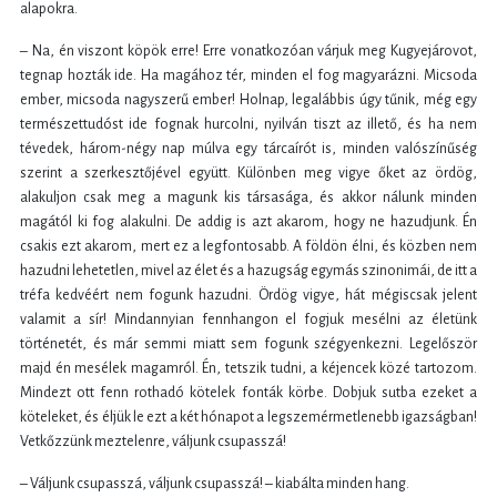
alapokra.
– Na, én viszont köpök erre! Erre vonatkozóan várjuk meg Kugyejárovot,
tegnap hozták ide. Ha magához tér, minden el fog magyarázni. Micsoda
ember, micsoda nagyszerű ember! Holnap, legalábbis úgy tűnik, még egy
természettudóst ide fognak hurcolni, nyilván tiszt az illető, és ha nem
tévedek, három-négy nap múlva egy tárcaírót is, minden valószínűség
szerint a szerkesztőjével együtt. Különben meg vigye őket az ördög,
alakuljon csak meg a magunk kis társasága, és akkor nálunk minden
magától ki fog alakulni. De addig is azt akarom, hogy ne hazudjunk. Én
csakis ezt akarom, mert ez a legfontosabb. A földön élni, és közben nem
hazudni lehetetlen, mivel az élet és a hazugság egymás szinonimái, de itt a
tréfa kedvéért nem fogunk hazudni. Ördög vigye, hát mégiscsak jelent
valamit a sír! Mindannyian fennhangon el fogjuk mesélni az életünk
történetét, és már semmi miatt sem fogunk szégyenkezni. Legelőször
majd én mesélek magamról. Én, tetszik tudni, a kéjencek közé tartozom.
Mindezt ott fenn rothadó kötelek fonták körbe. Dobjuk sutba ezeket a
köteleket, és éljük le ezt a két hónapot a legszemérmetlenebb igazságban!
Vetkőzzünk meztelenre, váljunk csupasszá!
– Váljunk csupasszá, váljunk csupasszá! – kiabálta minden hang.