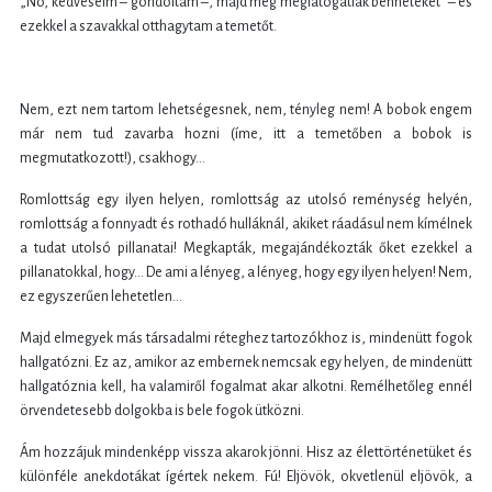
„No, kedveseim – gondoltam –, majd még meglátogatlak benneteket” – és
ezekkel a szavakkal otthagytam a temetőt.
Nem, ezt nem tartom lehetségesnek, nem, tényleg nem! A bobok engem
már nem tud zavarba hozni (íme, itt a temetőben a bobok is
megmutatkozott!), csakhogy…
Romlottság egy ilyen helyen, romlottság az utolsó reménység helyén,
romlottság a fonnyadt és rothadó hulláknál, akiket ráadásul nem kímélnek
a tudat utolsó pillanatai! Megkapták, megajándékozták őket ezekkel a
pillanatokkal, hogy… De ami a lényeg, a lényeg, hogy egy ilyen helyen! Nem,
ez egyszerűen lehetetlen…
Majd elmegyek más társadalmi réteghez tartozókhoz is, mindenütt fogok
hallgatózni. Ez az, amikor az embernek nemcsak egy helyen, de mindenütt
hallgatóznia kell, ha valamiről fogalmat akar alkotni. Remélhetőleg ennél
örvendetesebb dolgokba is bele fogok ütközni.
Ám hozzájuk mindenképp vissza akarok jönni. Hisz az élettörténetüket és
különféle anekdotákat ígértek nekem. Fú! Eljövök, okvetlenül eljövök, a