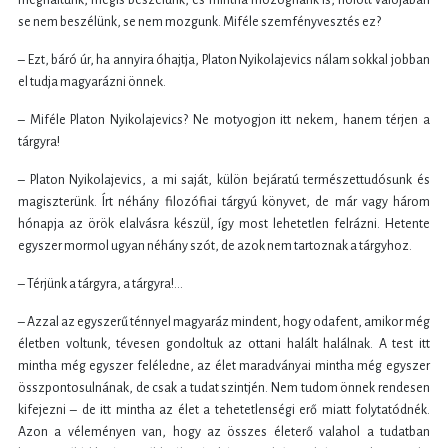
se nem beszélünk, se nem mozgunk. Miféle szemfényvesztés ez?
– Ezt, báró úr, ha annyira óhajtja, Platon Nyikolajevics nálam sokkal jobban
el tudja magyarázni önnek.
– Miféle Platon Nyikolajevics? Ne motyogjon itt nekem, hanem térjen a
tárgyra!
– Platon Nyikolajevics, a mi saját, külön bejáratú természettudósunk és
magiszterünk. Írt néhány filozófiai tárgyú könyvet, de már vagy három
hónapja az örök elalvásra készül, így most lehetetlen felrázni. Hetente
egyszer mormol ugyan néhány szót, de azok nem tartoznak a tárgyhoz.
– Térjünk a tárgyra, a tárgyra!...
– Azzal az egyszerű ténnyel magyaráz mindent, hogy odafent, amikor még
életben voltunk, tévesen gondoltuk az ottani halált halálnak. A test itt
mintha még egyszer feléledne, az élet maradványai mintha még egyszer
összpontosulnának, de csak a tudat szintjén. Nem tudom önnek rendesen
kifejezni – de itt mintha az élet a tehetetlenségi erő miatt folytatódnék.
Azon a véleményen van, hogy az összes életerő valahol a tudatban