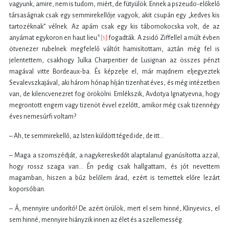
vagyunk, amire, nem is tudom, miért, de fütyülök. Ennek a pszeudo-előkelő
társaságnak csak egy semmirekellője vagyok, akit csupán egy „kedves kis
tartozéknak” vélnek. Az apám csak egy kis tábornokocska volt, de az
anyámat egykoron en haut lieu*
[1]
fogadták. A zsidó Ziffellel a múlt évben
ötvenezer rubelnek megfelelő váltót hamisítottam, aztán még fel is
jelentettem, csakhogy Julka Charpentier de Lusignan az összes pénzt
magával vitte Bordeaux-ba. És képzelje el, már majdnem eljegyeztek
Sevalevszkajával, aki három hónap híján tizenhat éves, és még intézetben
van, de kilencvenezret fog örökölni. Emlékszik, Avdotya Ignatyevna, hogy
megrontott engem vagy tizenöt évvel ezelőtt, amikor még csak tizennégy
éves nemesúrfi voltam?
– Ah, te semmirekellő, az Isten küldött téged ide, de itt…
– Maga a szomszédját, a nagykereskedőt alaptalanul gyanúsította azzal,
hogy rossz szaga van… Én pedig csak hallgattam, és jót nevettem
magamban, hiszen a bűz belőlem árad, ezért is temettek előre lezárt
koporsóban.
– Á, mennyire undorító! De azért örülök, mert el sem hinné, Klinyevics, el
sem hinné, mennyire hiányzik innen az élet és a szellemesség.