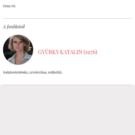
Orosz író.
A fordítóról
GYÜRKY KATALIN (1976)
Irodalomtörténész, színikritikus, műfordító.