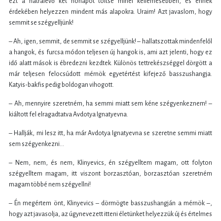
ezt a hátralévő két hónapot töltse minél kellemesebben, és ennek
érdekében helyezzen mindent más alapokra. Uraim! Azt javaslom, hogy
semmit se szégyelljünk!
– Ah, igen, semmit, de semmit se szégyelljünk! – hallatszottak mindenfelől
a hangok, és furcsa módon teljesen új hangok is, ami azt jelenti, hogy ez
idő alatt mások is ébredezni kezdtek. Különös tettrekészséggel dörgött a
már teljesen felocsúdott mérnök egyetértést kifejező basszushangja.
Katyis-bakfis pedig boldogan vihogott.
– Ah, mennyire szeretném, ha semmi miatt sem kéne szégyenkeznem! –
kiáltott fel elragadtatva Avdotya Ignatyevna.
– Hallják, mi lesz itt, ha már Avdotya Ignatyevna se szeretne semmi miatt
sem szégyenkezni…
– Nem, nem, és nem, Klinyevics, én szégyelltem magam, ott folyton
szégyelltem magam, itt viszont borzasztóan, borzasztóan szeretném
magam többé nem szégyellni!
– Én megértem önt, Klinyevics – dörmögte basszushangján a mérnök –,
hogy azt javasolja, az úgynevezett itteni életünket helyezzük új és értelmes