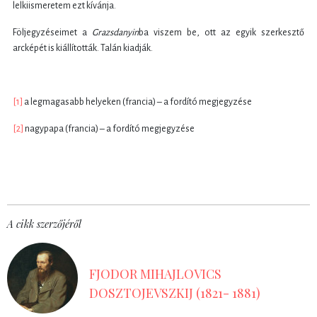
lelkiismeretem ezt kívánja.
Följegyzéseimet a
Grazsdanyin
ba viszem be, ott az egyik szerkesztő
arcképét is kiállították. Talán kiadják.
[1]
a legmagasabb helyeken (francia) – a fordító megjegyzése
[2]
nagypapa (francia) – a fordító megjegyzése
A cikk szerzőjéről
FJODOR MIHAJLOVICS
DOSZTOJEVSZKIJ (1821- 1881)