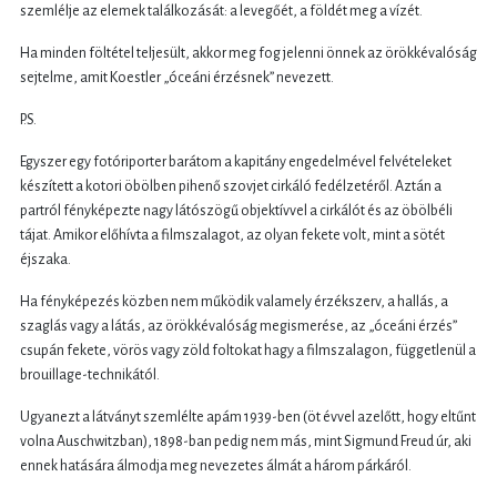
szemlélje az elemek találkozását: a levegőét, a földét meg a vízét.
Ha minden föltétel teljesült, akkor meg fog jelenni önnek az örökkévalóság
sejtelme, amit Koestler „óceáni érzésnek” nevezett.
P.S.
Egyszer egy fotóriporter barátom a kapitány engedelmével felvételeket
készített a kotori öbölben pihenő szovjet cirkáló fedélzetéről. Aztán a
partról fényképezte nagy látószögű objektívvel a cirkálót és az öbölbéli
tájat. Amikor előhívta a filmszalagot, az olyan fekete volt, mint a sötét
éjszaka.
Ha fényképezés közben nem működik valamely érzékszerv, a hallás, a
szaglás vagy a látás, az örökkévalóság megismerése, az „óceáni érzés”
csupán fekete, vörös vagy zöld foltokat hagy a filmszalagon, függetlenül a
brouillage-technikától.
Ugyanezt a látványt szemlélte apám 1939-ben (öt évvel azelőtt, hogy eltűnt
volna Auschwitzban), 1898-ban pedig nem más, mint Sigmund Freud úr, aki
ennek hatására álmodja meg nevezetes álmát a három párkáról.