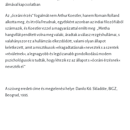
álmával kapcsolatban.
Az „óceáni érzés” fogalmát nem Arthur Koestler, hanem Romain Rolland
alkotta meg, és írt róla Freudnak, egyébként azonban az indiai filozófiából
származik, és Koestler ezzel a magyarázattal említi meg: „Mintha
hangvillát pendített volna meg valaki, áradtak a válasz rezgéshullámai, s
valahányszor ez a hullámzás elkezdődött, valami olyan állapot
keletkezett, amit a misztikusok »elragadtatásnak« neveztek s a szentek
»révületnek«; a legnagyobb és legjózanabb gondolkodású modern
pszichológusok is tudták, hogy létezik ez az állapot s »óceáni érzésnek«
nevezték el.”
A szöveg eredeti címe és megjelenési helye: Danilo Kiš: Skladište, BIGZ,
Beograd, 1995.