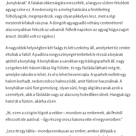
„konyhának”. A falakat okkersárgára meszelték, a langyos vízben feloldott
agyag színe ez. A nedvesség és a meleg hatására a festékréteg
fölhólyagzik, megrepedezik, vagy olyan pikkelyes lesz, mint a régi
mesterek kifakult vásznai. A döngölt agyagpadló néhány centiméterrel
alacsonyabban fekszik az udvarnál. Fülledt napokon az agyag húgyszagot
áraszt. (Istálló volt ez egykor.)
A nagyobbik helyiségben két faágy és két szekrény áll, amelyeket tíz centire
eltoltak a faltól. A padlóra rongyszőnyeget terítettek le rézsút a bejárati
ajtótól a konyháig. A konyhában a sarokban egy bádogsparhelt áll, nagy
szögeken két-három lábas lóg fölötte, és egy fásláda látható még itt,
amelybe rakodni is lehet, és el is lehet heverni rajta. A sparhelt mellett egy
halom korhadt, nedves toboz halmozódik, amit fűtésre használnak. A
konyhában sűrű füst gomolyog, olyan sűrű, hogy alig látszanak azok a
személyek, akik a fásládán vagy az alacsony hokedliken ülnek. Hangjuk úgy
hatol át a füstön, akárha vízen.
„Itt, ezen a szögön lógott a vekker – mondom az embernek, aki Pestről
elhozott ide autóval. – Egy részeg orosz katona vitte el negyvenötben.”
„Lesz itt egy tábla – mondja ironikusan az ember, amikor átlépjük a