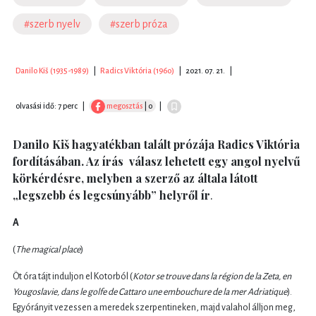
#szerb nyelv
#szerb próza
Danilo Kiš (1935-1989)
|
Radics Viktória (1960)
|
2021. 07. 21.
|
olvasási idő: 7 perc
|
megosztás
| 0
|
Danilo Kiš hagyatékban talált prózája Radics Viktória
fordításában. Az írás válasz lehetett egy angol nyelvű
körkérdésre, melyben a szerző az általa látott
„legszebb és legcsúnyább” helyről ír
.
A
(
The magical place
)
Öt óra tájt induljon el Kotorból (
Kotor se trouve dans la région de la Zeta, en
Yougoslavie, dans le golfe de Cattaro une embouchure de la mer Adriatique
).
Egyórányit vezessen a meredek szerpentineken, majd valahol álljon meg,