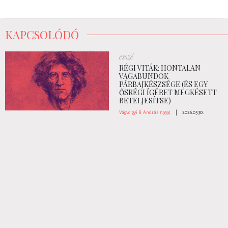
KAPCSOLÓDÓ
esszé
RÉGI VITÁK: HONTALAN
VAGABUNDOK
PÁRBAJKÉSZSÉGE (ÉS EGY
ŐSRÉGI ÍGÉRET MEGKÉSETT
BETELJESÍTSE)
Vágvölgyi B. András (1959)
|
2026.05.30.