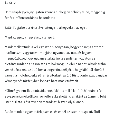
és várjon.
Derűs nap legyen, nyugaton azonban lebegjen néhány felhő, mégpedig
fehér elefántcsordához hasonlatos.
Eztán fogja be a tekintetével a tengert, a hegyeket, az eget.
Majd az eget, a hegyeket, a tengert.
Mindemellett tudnia kell egészen bizonyosan, hogy édesapja Kotorból
autóbusszal vagy taxival megjárta ugyanezt az utat, és legyen
meggyőződve, hogy ugyanezt a látványt szemlélte: nyugaton az
elefántcsordához hasonlatos felhők mögül előbújó napot, a ködpárába
vesző bérceket, az öbölben a tenger tintakékjét, a hegy lábánál elterülő
várost, a mólóhoz érkező fehér vitorlást, a sűrű füstöt ontó szappangyár
kéményét és tűzfényben lobogó hatalmas vitrázsait.
Külön figyelem illeti a tücsökzenét (akárha millió karórát húznának fel
egyszerre), melyről könnyen elfeledkezhetünk, amiként az út menti fehér
istenfű illata is észrevétlen maradhat, hiszen oly állandó.
Aztán minden egyebet felejtsen el, és ebből az isteni perspektívából