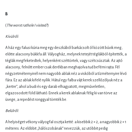
B
(
The worst rathole I visited?
)
Kívülről:
A ház egy falusi kúria meg egy deszkából barkácsolt ól között búvik meg,
előtte alacsony bükkfa áll. Vályogház, melynek tetejét téglákból építették, a
téglák megfeketedtek, helyenként széttörtek, vagy szétcsúsztak. Az ajtó
alacsony, felnőtt ember csak derékban meghajolva tud beférni rajta. Fél
négyzetméternyinél nem nagyobb ablak néz a viskóból a tízméternyire lévő
fára. Ez az ablak kifelé nyílik. Hátul egy falba vájt kerek szellőzőlyuk néz a
„kertre”, ahol a budi és egy darab elhagyatott, megműveletlen,
elgazosodott föld látható. Ennek a kerek ablaknak félig ki van törve az
üvege, a repedést ronggyal tömték be.
Belülről:
A helyiséget vékony vályogfal osztja ketté: a kisebbik 2 × 2, a nagyobbik 2 × 1
méteres. Az előbbit „hálószobának” nevezzük, az utóbbit pedig