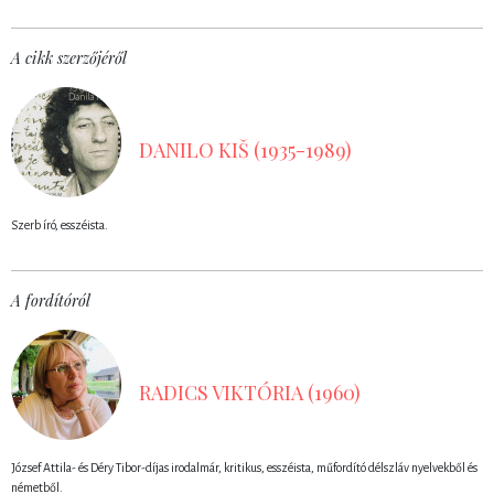
A cikk szerzőjéről
DANILO KIŠ (1935-1989)
Szerb író, esszéista.
A fordítóról
RADICS VIKTÓRIA (1960)
József Attila- és Déry Tibor-díjas irodalmár, kritikus, esszéista, műfordító délszláv nyelvekből és
németből.