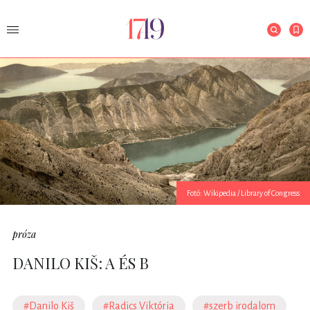
Fotó: Wikipedia / Library of Congress
próza
DANILO KIŠ: A ÉS B
#Danilo Kiš
#Radics Viktória
#szerb irodalom