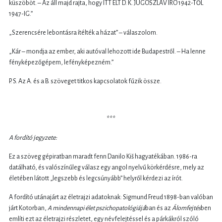
küszöböt. – Az áll majd rajta, hogy ITT ÉLT D. K. JUGOSZLÁV ÍRÓ 1942-TŐL
1947-IG.”
„Szerencsére lebontásra ítélték a házat” – válaszolom.
„Kár – mondja az ember, aki autóval lehozott ide Budapestről. – Ha lenne
fényképezőgépem, lefényképezném.”
P. S. Az A. és a B. szöveget titkos kapcsolatok fűzik össze.
*
*
*
A fordító jegyzete:
Ez a szöveg gépiratban maradt fenn Danilo Kiš hagyatékában. 1986-ra
datálható, és valószínűleg válasz egy angol nyelvű körkérdésre, mely az
életében látott „legszebb és legcsúnyább” helyről kérdezi az írót.
A fordító utánajárt az életrajzi adatoknak: Sigmund Freud 1898-ban valóban
járt Kotorban,
A mindennapi élet pszichopatológiájá
ban és az
Álomfejtés
ben
említi ezt az életrajzi részletet, egy névfelejtéssel és a párkákról szóló