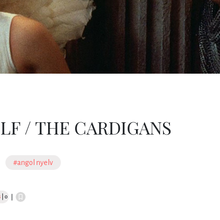
LF / THE CARDIGANS
#angol nyelv
s
| 0
|