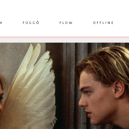
M
FÜGGŐ
FLOW
OFFLINE
ESSZÉ
HÍR
1749 KÖNYVEK
KRITIKA
INTERJÚ
RENDEZVÉNYEK
TANULMÁNY
MŰHELYNAPLÓ
PODCAST
IKSZEK
TOPLISTA