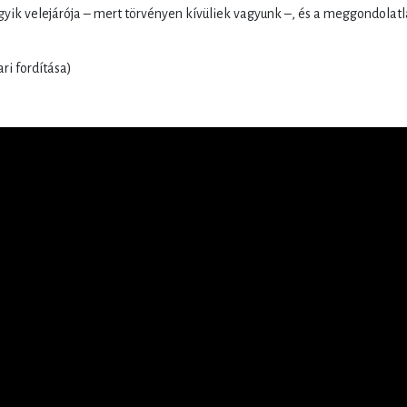
ik velejárója – mert törvényen kívüliek vagyunk –, és a meggondolat
ri fordítása)