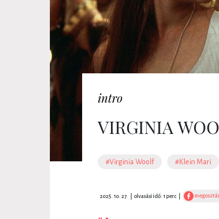
intro
VIRGINIA WOO
#Virginia Woolf
#Klein Mari
megosztá
2025. 10. 27.
|
olvasási idő: 1 perc
|