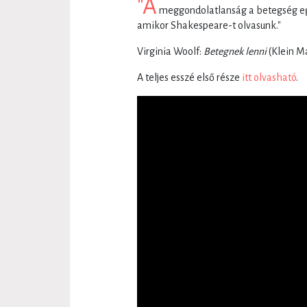
"A
meggondolatlanság a betegség egy
amikor Shakespeare-t olvasunk."
Virginia Woolf:
Betegnek lenni
(Klein Ma
A teljes esszé első része
itt olvasható
.