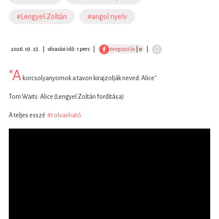
#Lengyel Zoltán
#angol nyelv
2026. 03. 23.
|
olvasási idő: 1 perc
|
megosztás
| 0
|
"A
korcsolyanyomok a tavon kirajzolják neved: Alice"
Tom Waits: Alice (Lengyel Zoltán fordítása)
A teljes esszé
itt olvasható
.