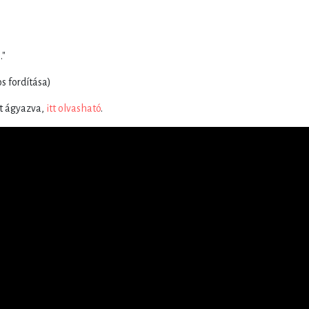
."
s fordítása)
tt ágyazva,
itt olvasható
.