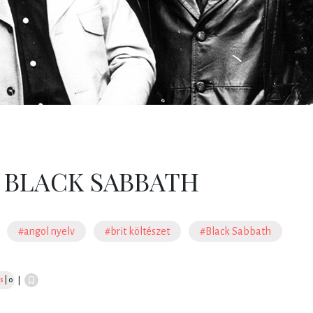
 BLACK SABBATH
#angol nyelv
#brit költészet
#Black Sabbath
s
| 0
|