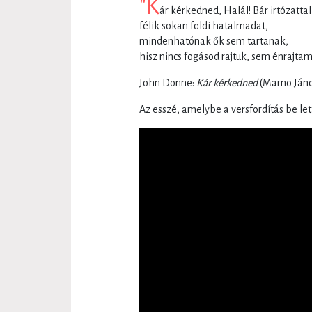
"K
ár kérkedned, Halál! Bár irtózattal
félik sokan földi hatalmadat,
mindenhatónak ők sem tartanak,
hisz nincs fogásod rajtuk, sem énrajtam
John Donne:
Kár kérkedned
(Marno Jáno
Az esszé, amelybe a versfordítás be le