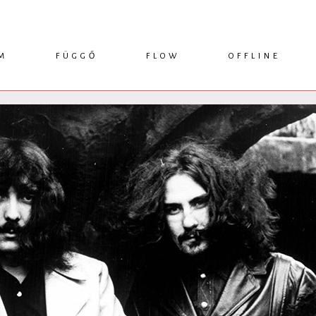
M
FÜGGŐ
FLOW
OFFLINE
ESSZÉ
HÍR
1749 KÖNYVEK
KRITIKA
INTERJÚ
RENDEZVÉNYEK
TANULMÁNY
MŰHELYNAPLÓ
PODCAST
IKSZEK
TOPLISTA