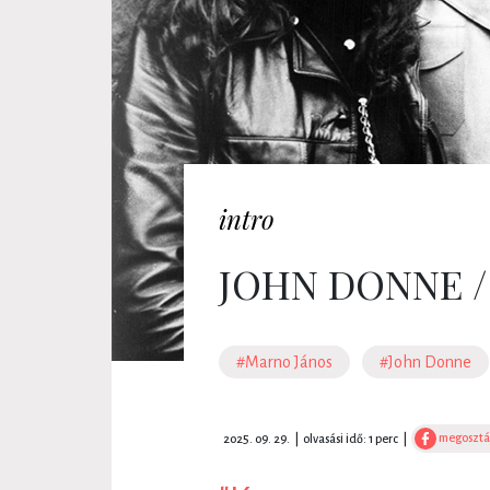
intro
JOHN DONNE /
#Marno János
#John Donne
megosztá
2025. 09. 29.
|
olvasási idő: 1 perc
|