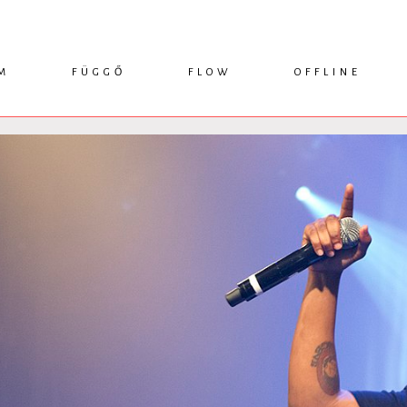
M
FÜGGŐ
FLOW
OFFLINE
ESSZÉ
HÍR
1749 KÖNYVEK
KRITIKA
INTERJÚ
RENDEZVÉNYEK
TANULMÁNY
MŰHELYNAPLÓ
PODCAST
IKSZEK
TOPLISTA