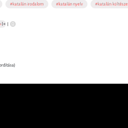
#katalán irodalom
#katalán nyelv
#katalán költésze
s
| 0
|
ordítása)