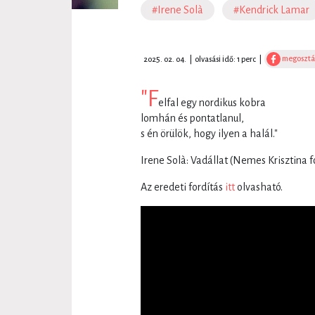
#Irene Solà
#Kendrick Lamar
megosztá
2025. 02. 04.
|
olvasási idő: 1 perc
|
"F
elfal egy nordikus kobra
lomhán és pontatlanul,
s én örülök, hogy ilyen a halál."
Irene Solà: Vadállat (Nemes Krisztina f
Az eredeti fordítás
itt
olvasható.