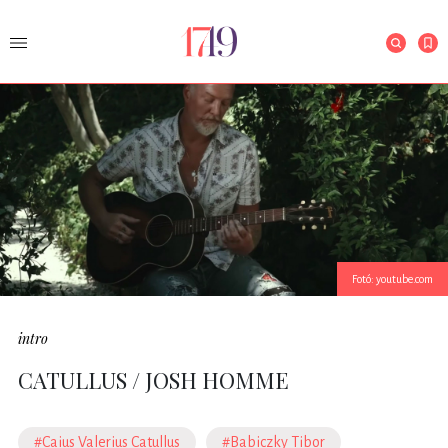
Fotó: youtube.com
intro
CATULLUS / JOSH HOMME
#Caius Valerius Catullus
#Babiczky Tibor