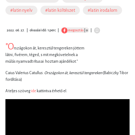
#latin nyelv
#latin költészet
#latin irodalom
2022. 06. 27.
|
olvasási idő: 1 perc
|
megosztás
| 0
|
"O
rszágokon át, keresztül tengereken jöttem
látni, fivérem, téged, s mit megkövetelnek a
múlás nyamvadt rítusai: hoztam ajándékot."
Caius Valerius Catullus:
Országokon át, keresztül tengereken
(Babiczky Tibor
fordítása)
A teljes szöveg
ide
kattintva érhető el.