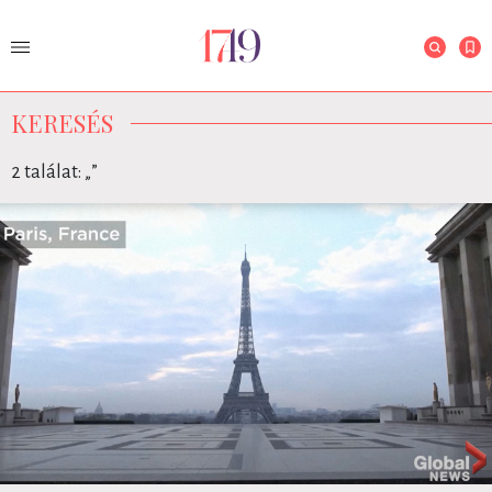
KERESÉS
2 találat: „
”