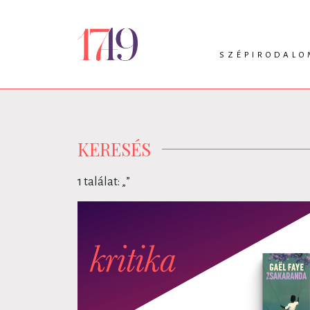
SZÉPIRODALO
INTRO
VERS
PRÓZA
DRÁMA
KERESÉS
1 találat: „
”