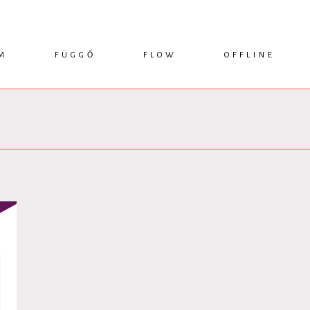
M
FÜGGŐ
FLOW
OFFLINE
ESSZÉ
HÍR
1749 KÖNYVEK
KRITIKA
INTERJÚ
RENDEZVÉNYEK
TANULMÁNY
MŰHELYNAPLÓ
PODCAST
IKSZEK
TOPLISTA