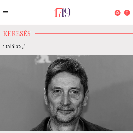
KERESÉS
1 találat: „
”