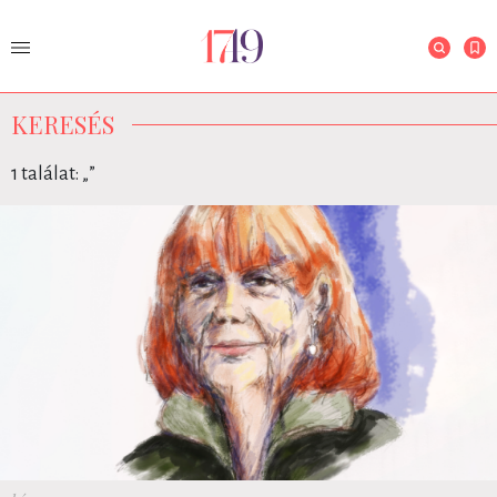
KERESÉS
1 találat: „
”