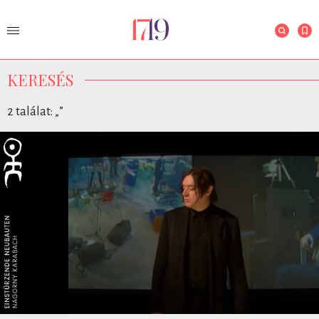
KERESÉS
2 találat: „
”