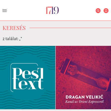
KERESÉS
2 találat: „
”