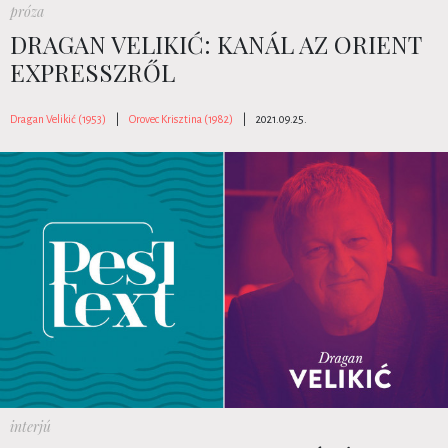
próza
DRAGAN VELIKIĆ: KANÁL AZ ORIENT
EXPRESSZRŐL
Dragan Velikić (1953)
|
Orovec Krisztina (1982)
|
2021.09.25.
interjú