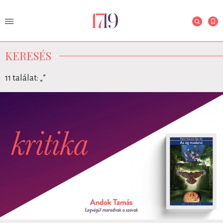
KERESÉS
11 találat: „
”