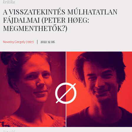
kritika
A VISSZATEKINTÉS MÚLHATATLAN
FÁJDALMAI (PETER HØEG:
MEGMENTHETŐK?)
Novotny Gergely (1997)
|
2022.12.06.