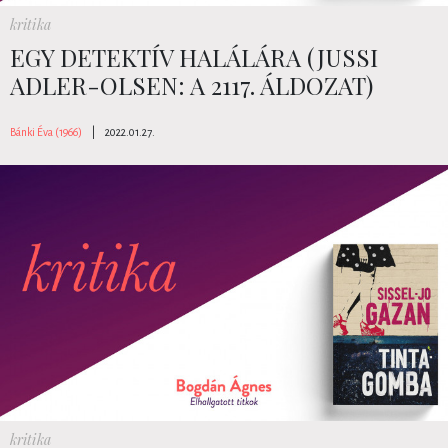
kritika
EGY DETEKTÍV HALÁLÁRA (JUSSI
ADLER-OLSEN: A 2117. ÁLDOZAT)
Bánki Éva (1966)
|
2022.01.27.
kritika