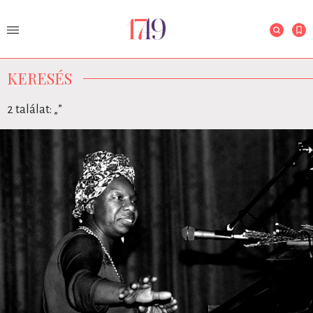
KERESÉS
2 találat: „
”