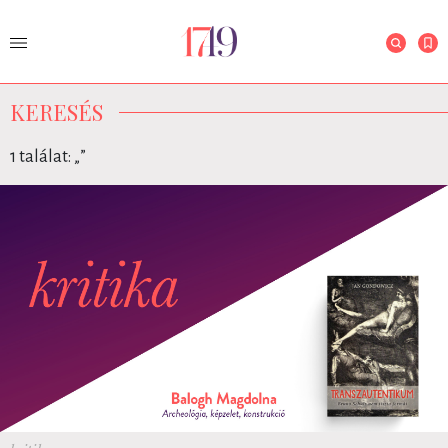
KERESÉS
1 találat: „
”