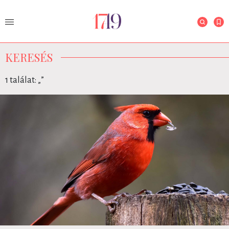
KERESÉS
1 találat: „
”