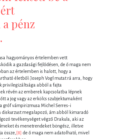
ért
 a pénz
t.
musa hagyományos értelemben vett
sködik a gazdasági fejlődésen, de ő maga nem
bban az értelemben is halott, hogy a
rtható életből: Joseph Vogl mutat rá arra, hogy
privilegizáltsága abból a fajta
nek révén az emberek kapcsolatba lépnek
lőtt a jog vagy az erkölcs szubjektumaként
a gróf vámpirizmusa Michel Serres-i
 a diskurzust megalapozó, ám abból kimaradó
lgozó tevékenységet végző Drakula, aki az
címeket és menetrendeket böngész, illetve
ja össze,
[8]
de ő maga nem adatolható, mivel