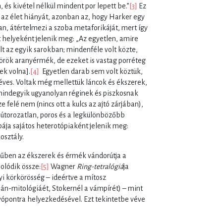
 és kivétel nélkül mindent por lepett be.”
[3]
Ez
 az élet hiányát, azonban az, hogy Harker egy
n, átértelmezi a szoba metaforikáját, mert így
t helyeként jelenik meg: „Az egyetlen, amire
t az egyik sarokban; mindenféle volt közte,
 török aranyérmék, de ezeket is vastag porréteg
ek volna].
[4]
Egyetlen darab sem volt köztük,
éves. Voltak még mellettük láncok és ékszerek,
indegyik ugyanolyan réginek és piszkosnak
e felé nem (nincs ott a kulcs az ajtó zárjában),
i-bútorozatlan, poros és a legkülönbözőbb
ája sajátos heterotópiaként jelenik meg:
osztály.
űben az ékszerek és érmék vándorútja a
olódik össze:
[5]
Wagner
Ring-tetralógiá
ja
 körkörösség – ideértve a mítosz
mán-mitológiáét, Stokernél a vámpírét) – mint
ópontra helyezkedésével. Ezt tekintetbe véve