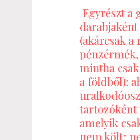
Egyrészt a g
darabjaként 
(akárcsak a 
pénzérmék,
mintha csak
a földből): 
uralkodóosz
tartozóként 
amelyik csak
nem költ; ne