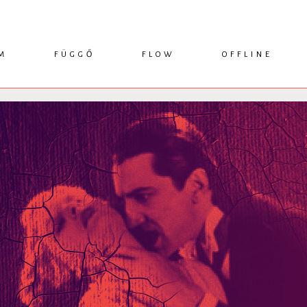
M
FÜGGŐ
FLOW
OFFLINE
ESSZÉ
HÍR
1749 KÖNYVEK
KRITIKA
INTERJÚ
RENDEZVÉNYEK
TANULMÁNY
MŰHELYNAPLÓ
PODCAST
IKSZEK
TOPLISTA