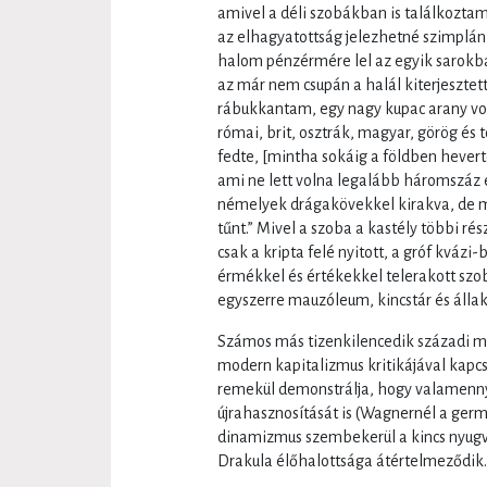
amivel a déli szobákban is találkoztam,
az elhagyatottság jelezhetné szimplán
halom pénzérmére lel az egyik sarokba
az már nem csupán a halál kiterjesztet
rábukkantam, egy nagy kupac arany vol
római, brit, osztrák, magyar, görög és
fedte, [mintha sokáig a földben hevert
ami ne lett volna legalább háromszáz 
némelyek drágakövekkel kirakva, de m
tűnt.” Mivel a szoba a kastély többi rész
csak a kripta felé nyitott, a gróf kváz
érmékkel és értékekkel telerakott szob
egyszerre mauzóleum, kincstár és állak
Számos más tizenkilencedik századi m
modern kapitalizmus kritikájával kapcs
remekül demonstrálja, hogy valamennyi
újrahasznosítását is (Wagnernél a ger
dinamizmus szembekerül a kincs nyugv
Drakula élőhalottsága átértelmeződik.