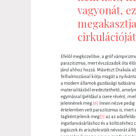
vagyonát, ez
megakasztja
cirkulációjá
Efelől megközelítve, a gróf vámpiriz
parazitizmus, mert évszázadok óta élő
járul ahhoz hozzá. Másrészt Drakula a
felhalmozással kiírja magát a nyilvánta
a modern államok gazdasági tudásának 
materialitásból eredeztethető, amely
egymással (például a csere révén), mie
jelennének meg.
[6]
Innen nézve pedig 
értelemben vett parazitizmus is, mert
tagként jelenik meg
[7]
az az adatfeldo
ingatlanvásárláshoz és a költözéshez 
jogászok és arisztokraták névsorát állít