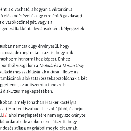
nt is olvasható, ahogyan a viktoriánus
 élősködésével és egy erre építő gazdasági
át olvasóközönségét, vagyis a
degeneráltakként, deviánsokként bélyegeztek
extusban nemcsak úgy érvényesül, hogy
alizmust, de megmutatja azt is, hogy mik
izmushoz mint normához képest. Ehhez
mpontból vizsgálom a
Drakula
és a
Dorian Gray
kuláció megszakításának aktusa, illetve az,
áramlásának alakzatai összekapcsolódnak a két
üggetlenül, az antiszemita toposzok
ai diskurzus megképzésében.
olsóban, amely Jonathan Harker kastélyra
za) Harker kiszabadul a szobájából, és bejut a
l,
[2]
ahol meglepetésére nem egy szokványos
y bútordarab, de azokon sem látszott, hogy
endezés stílusa nagyjából megfelelt annak,