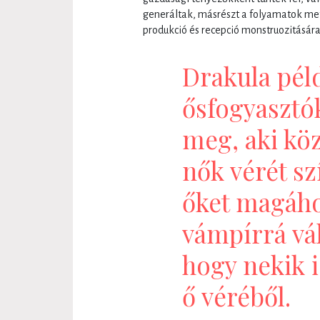
generáltak, másrészt a folyamatok meta
produkció és recepció monstruozitására
Drakula pél
ősfogyasztók
meg, aki köz
nők vérét sz
őket magáho
vámpírrá vál
hogy nekik i
ő véréből.