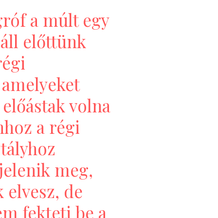
róf a múlt egy
áll előttünk
régi
 amelyeket
 előástak volna
ahhoz a régi
tályhoz
jelenik meg,
 elvesz, de
m fekteti be a