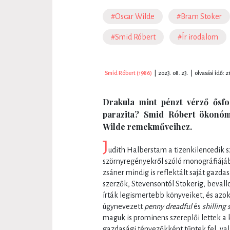
#Oscar Wilde
#Bram Stoker
#Smid Róbert
#Ír irodalom
Smid Róbert (1986)
|
2023. 08. 23.
|
olvasási idő: 2
Drakula mint pénzt vérző ősfo
parazita? Smid Róbert ökonóm
Wilde remekműveihez.
J
udith Halberstam a tizenkilencedik sz
szörnyregényekről szóló monográfiájáb
zsáner mindig is reflektált saját gazda
szerzők, Stevensontól Stokerig, bev
írták legismertebb könyveiket, és azok
úgynevezett
penny dreadful
és
shilling 
maguk is prominens szereplői lettek a
gazdasági tényezőkként tűntek fel, v