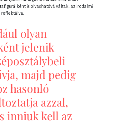
figuráiként is olvashatóvá váltak, az irodalmi
 reflektálva.
dául olyan
ént jelenik
éposztálybeli
ívja, majd pedig
z hasonló
toztatja azzal,
s inniuk kell az