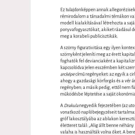
Ez tulajdonképpen annak allegoréziseké
rémirodalom a társadalmi témákon való
modell kialakításával létrehozta a saj
ponyvafogyasztókat, akiket ráadásul 
meg a korabeli publicisztikák.
A szörny figurativitása egy ilyen kont
szörnyként jeleníti meg az érett kapit
foghatók fel devianciaként a kapital
kapcsolódva jelen esszémben két sze
arcképe
című regényeket: az egyik a cir
ahogy a gazdasági körforgás és a vér 
regényben; a másik pedig, ettől nem f
működésbe léptetése a saját ökonómi
A
Drakula
negyedik fejezetében (az ut
vonatkozó naplóbejegyzéseit tartalmaz
gróf lakosztályába az ablakon keresztü
életteret talál: „Alig állt benne néhán
valaha is használták volna őket. A ber