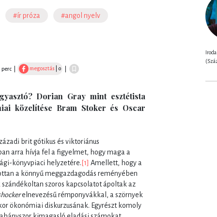
#ír próza
#angol nyelv
Iroda
(Szá
megosztás
| 0
1 perc
|
|
gyasztó? Dorian Gray mint esztétista
iai közelítése Bram Stoker és Oscar
ázadi brit gótikus és viktoriánus
an arra hívja fel a figyelmet, hogy maga a
sági-könyvpiaci helyzetére.
[1]
Amellett, hogy a
allottan a könnyű meggazdagodás reményében
 szándékoltan szoros kapcsolatot ápoltak az
shocker
elnevezésű rémponyvákkal, a szörnyek
 kor ökonómiai diskurzusának. Egyrészt komoly
alahányszor kimagasló eladási számokat