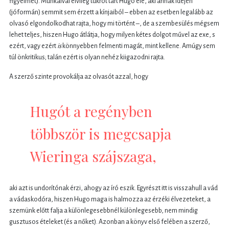
figyelmet). Munkáival elvileg tükröt tart Hugo elé, aki annak idején
(jóformán) semmit sem érzett a kínjaiból – ebben az esetben legalább az
olvasó elgondolkodhat rajta, hogy mi történt –, de a szembesülés mégsem
lehet teljes, hiszen Hugo átlátja, hogy milyen kétes dolgot művel az exe, s
ezért, vagy ezért
is
könnyebben felmenti magát, mint kellene. Amúgy sem
túl önkritikus; talán ezért is olyan nehéz kiigazodni rajta.
A szerző szinte provokálja az olvasót azzal, hogy
Hugót a regényben
többször is megcsapja
Wieringa szájszaga,
aki azt is undorítónak érzi, ahogy az író eszik. Egyrészt itt is visszahull a vád
a vádaskodóra, hiszen Hugo maga is halmozza az érzéki élvezeteket, a
szemünk előtt falja a különlegesebbnél különlegesebb, nem mindig
gusztusos ételeket (és a nőket). Azonban a könyv első felében a szerző,