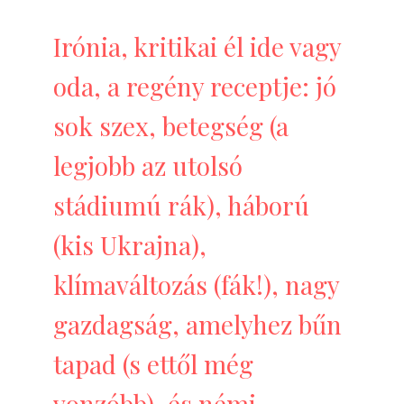
Irónia, kritikai él ide vagy
oda, a regény receptje: jó
sok szex, betegség (a
legjobb az utolsó
stádiumú rák), háború
(kis Ukrajna),
klímaváltozás (fák!), nagy
gazdagság, amelyhez bűn
tapad (s ettől még
vonzóbb), és némi