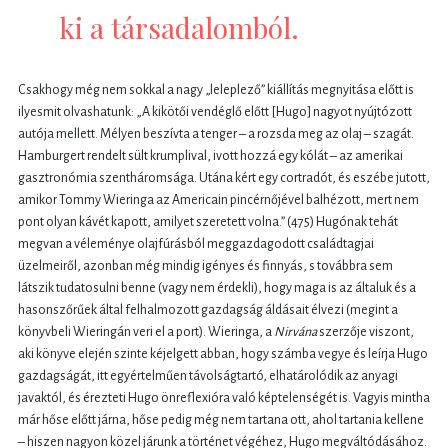
ki a társadalomból.
Csakhogy még nem sokkal a nagy „leleplező” kiállítás megnyitása előtt is
ilyesmit olvashatunk: „A kikötői vendéglő előtt [Hugo] nagyot nyújtózott
autója mellett. Mélyen beszívta a tenger – a rozsda meg az olaj – szagát.
Hamburgert rendelt sült krumplival, ivott hozzá egy kólát – az amerikai
gasztronómia szentháromsága. Utána kért egy cortradót, és eszébe jutott,
amikor Tommy Wieringa az Americain pincérnőjével balhézott, mert nem
pont olyan kávét kapott, amilyet szeretett volna.” (475) Hugónak tehát
megvan a véleménye olajfúrásból meggazdagodott családtagjai
üzelmeiről, azonban még mindig igényes és finnyás, s továbbra sem
látszik tudatosulni benne (vagy nem érdekli), hogy maga is az általuk és a
hasonszőrűek által felhalmozott gazdagság áldásait élvezi (megint a
könyvbeli Wieringán veri el a port). Wieringa, a
Nirvána
szerzője viszont,
aki könyve elején szinte kéjelgett abban, hogy számba vegye és leírja Hugo
gazdagságát, itt egyértelműen távolságtartó, elhatárolódik az anyagi
javaktól, és érezteti Hugo önreflexióra való képtelenségét is. Vagyis mintha
már hőse előtt járna, hőse pedig még nem tartana ott, ahol tartania kellene
– hiszen nagyon közel járunk a történet végéhez, Hugo megváltódásához.