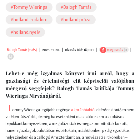
#Tommy Wieringa
#Balogh Tamás
#holland irodalom
#holland próza
#holland nyelv
Balogh Tamás (1965)
|
2025. 11. 20.
|
olvasási idő: 18 perc
|
megosztás
| 0
|
Lehet-e még izgalmas könyvet írni arról, hogy a
gazdasági és értelmiségi elit képviselői valójában
mérgező seggfejek? Balogh Tamás kritikája Tommy
Wieringa Nirvánájáról.
T
ommy Wieringa legújabb regénye
a korábbiaktól
eltérően döntően nem
vidéken játszódik, de még ha esetenként ott is, akkor sem a szokásos
lepukkant környezetben, a megalázottak és megszomorítottak között,
hanem gazdagok palotáiban és birtokain, máskülönben pedig egzotikus
helyszíneken és a csillogó Amszterdamban, a művészeti elit köreiben –