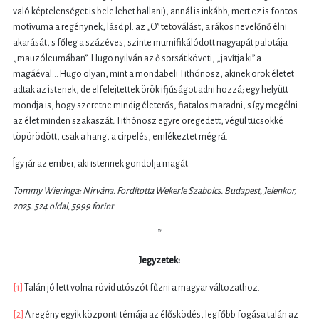
való képtelenséget is bele lehet hallani), annál is inkább, mert ez is fontos
motívuma a regénynek, lásd pl. az „O” tetoválást, a rákos nevelőnő élni
akarását, s főleg a százéves, szinte mumifikálódott nagyapát palotája
„mauzóleumában”: Hugo nyilván az ő sorsát követi, „javítja ki” a
magáéval… Hugo olyan, mint a mondabeli Tithónosz, akinek örök életet
adtak az istenek, de elfelejtettek örök ifjúságot adni hozzá; egy helyütt
mondja is, hogy szeretne mindig életerős, fiatalos maradni, s így megélni
az élet minden szakaszát
.
Tithónosz egyre öregedett, végül tücsökké
töpörödött, csak a hang, a cirpelés, emlékeztet még rá.
Így jár az ember, aki istennek gondolja magát.
­Tommy Wieringa: Nirvána. Fordította Wekerle Szabolcs. Budapest, Jelenkor,
2025. 524 oldal, 5999 forint
*
Jegyzetek:
[1]
Talán jó lett volna rövid utószót fűzni a magyar változathoz.
[2]
A regény egyik központi témája az élősködés, legfőbb fogása talán az