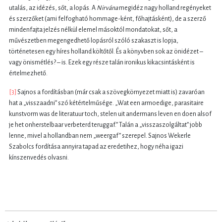
utalás, az idézés, sőt, a lopás. A
Nirvána
megidéz nagy holland regényeket
és szerzőket (ami felfogható hommage-ként, főhajtásként), de a szerző
mindenfajta jelzés nélkül elemel másoktól mondatokat, sőt, a
művészetben megengedhető lopásról szóló szakaszt is lopja,
történetesen egy híres holland költőtől. És a könyvben sok az önidézet –
vagy önismétlés? – is. Ezek egy része talán ironikus kikacsintásként is
értelmezhető.
[3]
Sajnos a fordításban (már csak a szövegkörnyezet miatt is) zavaróan
hat a „visszaadni” szó kétértelműsége. „Wat een armoedige, parasitaire
kunstvorm was de literatuur toch, stelen uit andermans leven en doen alsof
je het onherstelbaar verbeterd teruggaf.” Talán a „visszaszolgáltat” jobb
lenne, mivel a hollandban nem „weergaf” szerepel. Sajnos Wekerle
Szabolcs fordítása annyira tapad az eredetihez, hogy néha igazi
kínszenvedés olvasni.