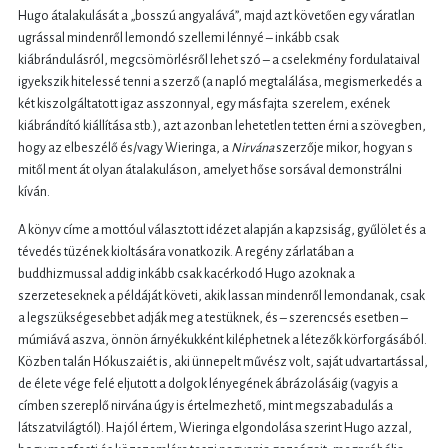
Hugo átalakulását a „bosszú angyalává”, majd azt követően egy váratlan
ugrással mindenről lemondó szellemi lénnyé – inkább csak
kiábrándulásról, megcsömörlésről lehet szó – a cselekmény fordulataival
igyekszik hitelessé tenni a szerző (a napló megtalálása, megismerkedés a
két kiszolgáltatott igaz asszonnyal, egy másfajta szerelem, exének
kiábrándító kiállítása stb.), azt azonban lehetetlen tetten érni a szövegben,
hogy az elbeszélő és/vagy Wieringa, a
Nirvána
szerzője mikor, hogyan s
mitől ment át olyan átalakuláson, amelyet hőse sorsával demonstrálni
kíván.
A könyv címe a mottóul választott idézet alapján a kapzsiság, gyűlölet és a
tévedés tüzének kioltására vonatkozik. A regény zárlatában a
buddhizmussal addig inkább csak kacérkodó Hugo azoknak a
szerzeteseknek a példáját követi, akik lassan mindenről lemondanak, csak
a legszükségesebbet adják meg a testüknek, és – szerencsés esetben –
múmiává aszva, önnön árnyékukként kiléphetnek a létezők körforgásából.
Közben talán Hókuszaiét is, aki ünnepelt művész volt, saját udvartartással,
de élete vége felé eljutott a dolgok lényegének ábrázolásáig (vagyis a
címben szereplő nirvána úgy is értelmezhető, mint megszabadulás a
látszatvilágtól). Ha jól értem, Wieringa elgondolása szerint Hugo azzal,