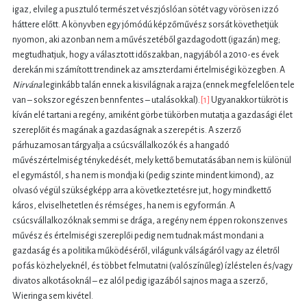
igaz, elvileg a pusztuló természet vészjóslóan sötét vagy vörösen izzó
háttere előtt. A könyvben egy jómódú képzőművész sorsát követhetjük
nyomon, aki azonban nem a művészetéből gazdagodott (igazán) meg;
megtudhatjuk, hogy a választott időszakban, nagyjából a 2010-es évek
derekán mi számított trendinek az amszterdami értelmiségi közegben. A
Nirvána
leginkább talán ennek a kisvilágnak a rajza (ennek megfelelően tele
van – sokszor egészen bennfentes – utalásokkal).
[1]
Ugyanakkor tükröt is
kíván elé tartani a regény, amiként görbe tükörben mutatja a gazdasági élet
szereplőit és magának a gazdaságnak a szerepét is. A szerző
párhuzamosan tárgyalja a csúcsvállalkozók és a hangadó
művészértelmiség ténykedését, mely kettő bemutatásában nem is különül
el egymástól, s ha nem is mondja ki (pedig szinte mindent kimond), az
olvasó végül szükségképp arra a következtetésre jut, hogy mindkettő
káros, elviselhetetlen és rémséges, ha nem is egyformán. A
csúcsvállalkozóknak semmi se drága, a regény nem éppen rokonszenves
művész és értelmiségi szereplői pedig nem tudnak mást mondani a
gazdaság és a politika működéséről, világunk válságáról vagy az életről
pofás közhelyeknél, és többet felmutatni (valószínűleg) ízléstelen és/vagy
divatos alkotásoknál – ez alól pedig igazából sajnos maga a szerző,
Wieringa sem kivétel.