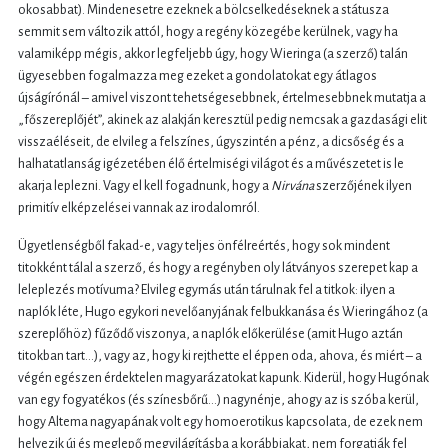
okosabbat). Mindenesetre ezeknek a bölcselkedéseknek a státusza
semmit sem változik attól, hogy a regény közegébe kerülnek, vagy ha
valamiképp mégis, akkor legfeljebb úgy, hogy Wieringa (a szerző) talán
ügyesebben fogalmazza meg ezeket a gondolatokat egy átlagos
újságírónál – amivel viszont tehetségesebbnek, értelmesebbnek mutatja a
„főszereplőjét”, akinek az alakján keresztül pedig nemcsak a gazdasági elit
visszaéléseit, de elvileg a felszínes, úgyszintén a pénz, a dicsőség és a
halhatatlanság igézetében élő értelmiségi világot és a művészetet is le
akarja leplezni. Vagy el kell fogadnunk, hogy a
Nirvána
szerzőjének ilyen
primitív elképzelései vannak az irodalomról.
Ügyetlenségből fakad-e, vagy teljes önfélreértés, hogy sok mindent
titokként tálal a szerző, és hogy a regényben oly látványos szerepet kap a
leleplezés motívuma? Elvileg egymás után tárulnak fel a titkok: ilyen a
naplók léte, Hugo egykori nevelőanyjának felbukkanása és Wieringához (a
szereplőhöz) fűződő viszonya, a naplók előkerülése (amit Hugo aztán
titokban tart…), vagy az, hogy ki rejthette el éppen oda, ahova, és miért – a
végén egészen érdektelen magyarázatokat kapunk. Kiderül, hogy Hugónak
van egy fogyatékos (és színesbőrű…) nagynénje, ahogy az is szóba kerül,
hogy Altema nagyapának volt egy homoerotikus kapcsolata, de ezek nem
helyezik új és meglepő megvilágításba a korábbiakat, nem forgatják fel