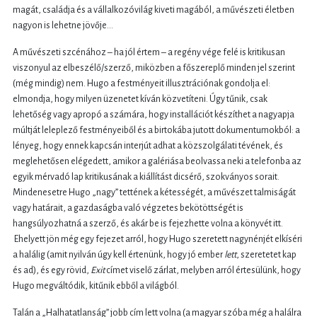
magát, családja és a vállalkozóvilág kiveti magából, a művészeti életben
nagyon is lehetne jövője…
A művészeti szcénához – ha jól értem – a regény vége felé is kritikusan
viszonyul az elbeszélő/szerző, miközben a főszereplő minden jel szerint
(még mindig) nem. Hugo a festményeit illusztrációnak gondolja el:
elmondja, hogy milyen üzenetet kíván közvetíteni. Úgy tűnik, csak
lehetőség vagy apropó a számára, hogy installációt készíthet a nagyapja
múltját leleplező festményeiből és a birtokába jutott dokumentumokból: a
lényeg, hogy ennek kapcsán interjút adhat a közszolgálati tévének, és
meglehetősen elégedett, amikor a galériása beolvassa neki a telefonba az
egyik mérvadó lap kritikusának a kiállítást dicsérő, szokványos sorait.
Mindenesetre Hugo „nagy” tettének a kétességét, a művészet talmiságát
vagy határait, a gazdaságba való végzetes bekötöttségét is
hangsúlyozhatná a szerző, és akár be is fejezhette volna a könyvét itt.
Ehelyett jön még egy fejezet arról, hogy Hugo szeretett nagynénjét elkíséri
a halálig (amit nyilván úgy kell értenünk, hogy jó ember
lett
, szeretetet kap
és ad), és egy rövid,
Exit
címet viselő zárlat, melyben arról értesülünk, hogy
Hugo megváltódik, kitűnik ebből a világból.
Talán a „Halhatatlanság” jobb cím lett volna (a magyar szóba még a halálra