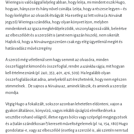
Wieringa is valósággal kéjeleg abban, hogy leírja, mi mindent eszik Hugo,
hogyan, hányszor és hány nővel csinálja. Leírja, hogy a részese legyen – és
hogy kielégítse az olvasók étvágyát. Ha esetleg az lett volna (a
Nirváná
t
jegyző) Wieringa szándéka, hogy olyan könyvet írjon, melyben
mindenkinek az igaza megkérdőjeleződik, viszonylagossá válik, beleértve
az elbeszélőét és a szerzőét is (amit nem igazán hiszek), nem sikerült.
Hajlok rá, hogy a
Nirvána
egyszerűen csak egy elég ügyetlenül megírt és
hatásvadász művészregény.
A szerző még véletlenül sem hagy semmit az olvasóra, minden
összefüggést kimond és összefoglal, rendre
a szánkba rágja
, mit hogyan
kell értelmeznünk (pl. 240, 353, 401, 476, 509). Ha legalább olyan
összefoglalásokat adna, amelyekről azt érezhetnénk, hogy nem egészen
stimmelnek… De sajnos a
Nirvána
az, aminek látszik, és aminek a szerzője
mondja.
Végig Hugo a fokalizált, sokszor azonban lehetetlen eldönteni, vajon a
gyakori általános, könyvízű, vagyis inkább újságízű elmélkedések a
vesztébe rohanó világról, illetve egyes bölcs vagy szépelgő megjegyzések
és a (talán szándékosan?) keresett műveltségelemek (pl. 14, 154, 180) Hugo
gondolatai-e, vagy az elbeszélőé (esetleg a szerzőé is, aki szintén nem tud