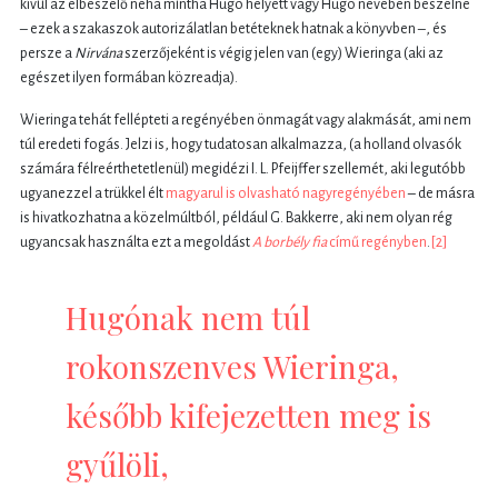
kívül az elbeszélő néha mintha Hugo helyett vagy Hugo nevében beszélne
– ezek a szakaszok autorizálatlan betéteknek hatnak a könyvben –, és
persze a
Nirvána
szerzőjeként is végig jelen van (egy) Wieringa (aki az
egészet ilyen formában közreadja).
Wieringa tehát fellépteti a regényében önmagát vagy alakmását, ami nem
túl eredeti fogás. Jelzi is, hogy tudatosan alkalmazza, (a holland olvasók
számára félreérthetetlenül) megidézi I. L. Pfeijffer szellemét, aki legutóbb
ugyanezzel a trükkel élt
magyarul is olvasható nagyregényében
– de másra
is hivatkozhatna a közelmúltból, például G. Bakkerre, aki nem olyan rég
ugyancsak használta ezt a megoldást
A borbély fia
című regényben
.
[2]
Hugónak nem túl
rokonszenves Wieringa,
később kifejezetten meg is
gyűlöli,