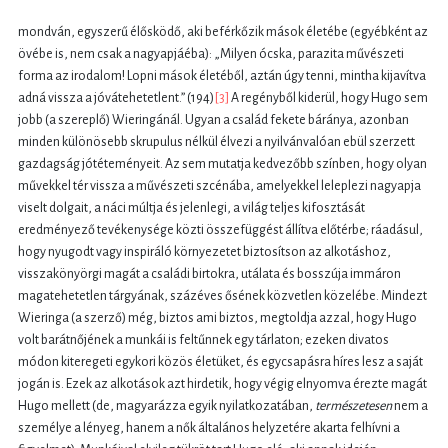
mondván, egyszerű élősködő, aki beférkőzik mások életébe (egyébként az
övébe is, nem csak a nagyapjáéba): „Milyen ócska, parazita művészeti
forma az irodalom! Lopni mások életéből, aztán úgy tenni, mintha kijavítva
adná vissza a jóvátehetetlent.” (194)
[3]
A regényből kiderül, hogy Hugo sem
jobb (a szereplő) Wieringánál. Ugyan a család fekete báránya, azonban
minden különösebb skrupulus nélkül élvezi a nyilvánvalóan ebül szerzett
gazdagság jótéteményeit. Az sem mutatja kedvezőbb színben, hogy olyan
művekkel tér vissza a művészeti szcénába, amelyekkel leleplezi nagyapja
viselt dolgait, a náci múltja és jelenlegi, a világ teljes kifosztását
eredményező tevékenysége közti összefüggést állítva előtérbe; ráadásul,
hogy nyugodt vagy inspiráló környezetet biztosítson az alkotáshoz,
visszakönyörgi magát a családi birtokra, utálata és bosszúja immáron
magatehetetlen tárgyának, százéves ősének közvetlen közelébe. Mindezt
Wieringa (a szerző) még, biztos ami biztos, megtoldja azzal, hogy Hugo
volt barátnőjének a munkái is feltűnnek egy tárlaton; ezeken divatos
módon kiteregeti egykori közös életüket, és egycsapásra híres lesz a saját
jogán is. Ezek az alkotások azt hirdetik, hogy végig elnyomva érezte magát
Hugo mellett (de, magyarázza egyik nyilatkozatában,
természetesen
nem a
személye a lényeg, hanem a nők általános helyzetére akarta felhívni a