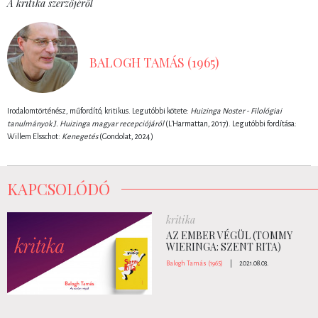
A kritika szerzőjéről
BALOGH TAMÁS (1965)
Irodalomtörténész, műfordító, kritikus. Legutóbbi kötete:
Huizinga Noster - Filológiai
tanulmányok J. Huizinga magyar recepciójáról
(L'Harmattan, 2017). Legutóbbi fordítása:
Willem Elsschot:
Kenegetés
(Gondolat, 2024)
KAPCSOLÓDÓ
kritika
AZ EMBER VÉGÜL (TOMMY
WIERINGA: SZENT RITA)
Balogh Tamás (1965)
|
2021.08.03.