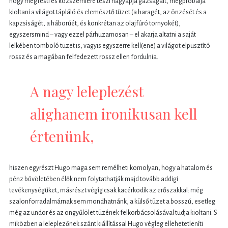
hogy megfesti és közszemlére teszi nagyapja gazságait, megpróbálja
kioltani a világot tápláló és elemésztő tüzet (a haragét, az önzését és a
kapzsiságét, a háborúét, és konkrétan az olajfúró tornyokét),
egyszersmind – vagy ezzel párhuzamosan – el akarja altatni a saját
lelkében tomboló tüzet is, vagyis egyszerre kell(ene) a világot elpusztító
rossz és a magában felfedezett rossz ellen fordulnia.
A nagy leleplezést
alighanem ironikusan kell
értenünk,
hiszen egyrészt Hugo maga sem remélheti komolyan, hogy a hatalom és
pénz bűvöletében élők nem folytathatják majd tovább addigi
tevékenységüket, másrészt végig csak kacérkodik az erőszakkal: még
szalonforradalmárnak sem mondhatnánk, a külső tüzet a bosszú, esetleg
még az undor és az öngyűlölet tüzének felkorbácsolásával tudja kioltani. S
miközben a leleplezőnek szánt kiállítással Hugo végleg ellehetetleníti