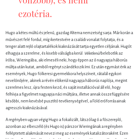
ezotéria.
Hugo a kétes múltú és jelenű, gazdag Altema nemzetség sarja. Már korán a
művészet felé fordul, míg ikertestvére a családi vonalat folytatja, és a
tenger alatt rejlő olajtartalékok kiaknázását tartja egyetlen céljának. Hugót
elhagyja a szerelme, és kisebb válságba kerül.
Véletlenül
belebotlik az
íróba, Wieringába, aki elmeséli neki, hogy éppen az ő nagyapja háborús
múltja után kutat, amiből regényt szándékozik írni. Ez után egymást érik az
események, Hugo fölkeresi gyermekkora helyszíneit, rátalál egykori
nevelőnőjére, akinek a révén előkerül nagyapja háborús naplója, megint
szerelmes lesz, újra festeni kezd, és saját installációval áll elő, hogy
felhívja a figyelmet nagyapja náci múltjára, illetve annak összefüggésére
későbbi, nem kevésbé pusztító tevékenységével, a Föld erőforrásainak
agresszív kiaknázásával.
A regényben ugyan végig Hugo a fokalizált, látszólag ő a főszereplő,
azonban az elbeszélő (és Hugo is) párszor Wieringának a regényben
felléptetett alakmását nevezi meg az események katalizátoraként. Ezen