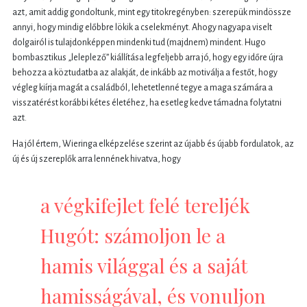
azt, amit addig gondoltunk, mint egy titokregényben: szerepük mindössze
annyi, hogy mindig előbbre lökik a cselekményt. Ahogy nagyapa viselt
dolgairól is tulajdonképpen mindenki tud (majdnem) mindent. Hugo
bombasztikus „leleplező” kiállítása legfeljebb arra jó, hogy egy időre újra
behozza a köztudatba az alakját, de inkább az motiválja a festőt, hogy
végleg kiírja magát a családból, lehetetlenné tegye a maga számára a
visszatérést korábbi kétes életéhez, ha esetleg kedve támadna folytatni
azt.
Ha jól értem, Wieringa elképzelése szerint az újabb és újabb fordulatok, az
új és új szereplők arra lennének hivatva, hogy
a végkifejlet felé tereljék
Hugót: számoljon le a
hamis világgal és a saját
hamisságával, és vonuljon