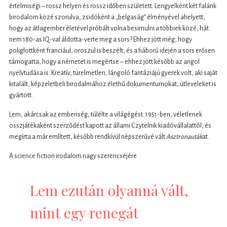
értelmiségi – rossz helyen és rossz időben született. Lengyelként két falánk
birodalom közé szorulva, zsidóként a „belgaság” élményével ahelyett,
hogy az átlagember életével próbált volna besimulni a többiek közé, hát
nem 180-as IQ-val áldotta-verte meg a sors? Ehhez jött még, hogy
poliglottként franciául, oroszul is beszélt, és a háború idején a sors erősen
támogatta, hogy a németet is megértse – ehhez jött később az angol
nyelvtudása is. Kreatív, türelmetlen, lángoló fantáziájú gyerek volt, aki saját
kitalált, képzeletbeli birodalmához élethű dokumentumokat, útleveleket is
gyártott.
Lem, akárcsak az emberiség, túlélte a világégést. 1951-ben, véletlenek
összjátékaként szerződést kapott az állami Czytelnik kiadóvállalattól, és
megírta a már említett, később rendkívül népszerűvé vált
Asztronauták
at.
A science fiction irodalom nagy szerencséjére
Lem ezután olyanná vált,
mint egy renegát