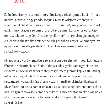
Ezért érezni annyira Lemnél, hogy lám, itt egy író, aki gondolkodik, ír, majd
minket is rávesz, hogy gondolkodjunk. Nem is volt jó véleménnyel a
világtrendet diktáló amerikai science fictionről. Sőt, amilyen bajkeverő volt,
ezt ki is mondta, és ezért megfosztották az amerikai science és fantasy
írók tiszteletbeli tagságától is. (Lengyelül megírt, angolul megjelent egyik
cikkének szóhasználata mindennél világosabban kifejezi véleményét: az
ugyancsak nem átlagos Phillip K. Dick-et vizionáriusnak tartotta a
sarlatánok között.)
Mi, magyar olvasók rendkívül szerencsésnek érezhetjük magunkat. Kuczka
Péter és az akkori science fiction-könyvkiadás gyakorlata ugyanis szinte
erőltette a szocialista tábor többnyire gyermeteg tematikájú és stilisztikájú
műveinek megjelentetését – a néha veszedelmesebb gondolatokat
tartalmazó nyugatiak kárára. Lem viszont nem B-tervként került a hazai
olvasók elé. Kultusza hamar kialakult, és születésének centenáriuma jó ok
arra, hogy újra elővegyük eme szédületes, zabolázhatatlan elme írásait, és
elcsodálkozzunk a science fiction irodalom és gondolkodásmód
sokszínűségén.