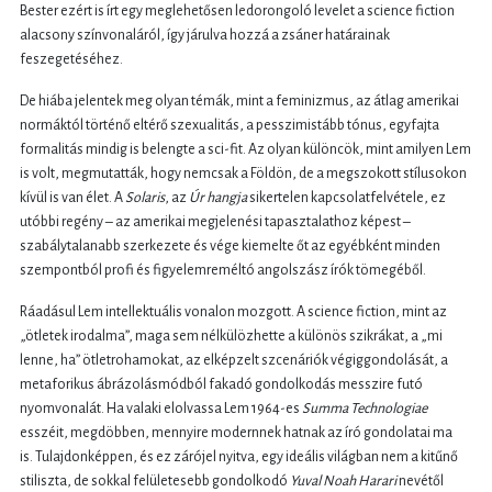
Bester ezért is írt egy meglehetősen ledorongoló levelet a science fiction
alacsony színvonaláról, így járulva hozzá a zsáner határainak
feszegetéséhez.
De hiába jelentek meg olyan témák, mint a feminizmus, az átlag amerikai
normáktól történő eltérő szexualitás, a pesszimistább tónus, egyfajta
formalitás mindig is belengte a sci-fit. Az olyan különcök, mint amilyen Lem
is volt, megmutatták, hogy nemcsak a Földön, de a megszokott stílusokon
kívül is van élet. A
Solaris
, az
Úr hangja
sikertelen kapcsolatfelvétele, ez
utóbbi regény – az amerikai megjelenési tapasztalathoz képest –
szabálytalanabb szerkezete és vége kiemelte őt az egyébként minden
szempontból profi és figyelemreméltó angolszász írók tömegéből.
Ráadásul Lem intellektuális vonalon mozgott. A science fiction, mint az
„ötletek irodalma”, maga sem nélkülözhette a különös szikrákat, a „mi
lenne, ha” ötletrohamokat, az elképzelt szcenáriók végiggondolását, a
metaforikus ábrázolásmódból fakadó gondolkodás messzire futó
nyomvonalát. Ha valaki elolvassa Lem 1964-es
Summa Technologiae
esszéit, megdöbben, mennyire modernnek hatnak az író gondolatai ma
is. Tulajdonképpen, és ez zárójel nyitva, egy ideális világban nem a kitűnő
stiliszta, de sokkal felületesebb gondolkodó
Yuval Noah Harari
nevétől