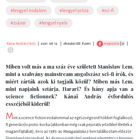
#lengyel irodalom
#lengyel próza
#sci-fi
#zsáner
#lengyel nyelv
Kánai András (1973)
|
2021. 09. 12.
|
olvasási idő: 8 perc
|
megosztás
| 0
|
Miben volt más a ma száz éve született Stanisław Lem,
mint a szabvány mainstream angolszász sci-fi írók, és
miért zárták azok ki tagjaik közül? Miben más Lem,
mint napjaink sztárja, Harari? És hány apja van a
science fictionnek? Kánai András évfordulós
esszéjéből kiderül!
M
int a science fiction irodalommal az egészségesnél többet foglalkozó,
X generációs proto-kocka (akkoriban még csak pejoratív jelzőkkel illették a
magamfajtákat), én is az 1983-as
Metagalaktika 5
-ben találkoztam először
Stanisław Lem nevével. Az
Asztronauták
című regénye jelentette számomra