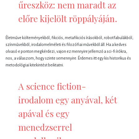
űreszköz: nem maradt az
előre kijelölt röppályáján.
Életműve költeményekből, fikciós, metafikciós írásokból, robotfabulákból,
színművekből, irodalomelméleti és filozófiai művekből áll. Ha a kedves
olvasó e ponton megkérdezi, vajon ez mennyire jellemző a sci-fi írókra,
nos, a válaszom, hogy szinte semennyire. Érdemes itt egy kis historikus és
metodológiai kitekintést beiktatni.
A science fiction-
irodalom egy anyával, két
apával és egy
menedzserrel