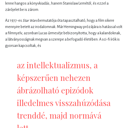
lenne hangos a könyvkiadás, hanem Stanislaw Lemétől, és ezzel a
zárójelet be is zárom.
Az 1977-es
Star Wars
bemutatója óta tapasztalható, hogy a film sikere
mennyire betett az irodalomnak. Már Hemingway prózájára is hatással volt
a filmnyelv, azonban Lucas űrmeséje bebizonyította, hogy a kalandoknak,
a látványosságnak megvan a szerepe a befogadó életében. A sci-fi írók is
gyorsan kapcsoltak, és
az intellektualizmus, a
képszerűen nehezen
ábrázolható epizódok
illedelmes visszahúzódása
trenddé, majd normává
lett.