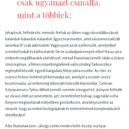
csak ugyanazt csinálta,
mint a többiek:
űrhajósok; felfedezés; mérnök-férfiak az űrben; nagy rácsodálkozások;
kalandok-kalandok-kalandok. Egyszóval minden, amit a kommercializált
amerikai SF csak adni tudott. Vagyis pont azok a jellemzők, amelyekkel
szembefordult és kárhoztatott. De ne szaladjunk ennyire előre! Ha az utca
emberét megállítanánk a kérdéssel, mit tud Stanisław Lemről, talán a
Solaris
című regénye, a filmes műveltségűeknek valószínűleg Tarkovszkij e
regényből készült, egyedi hangulatú filmje jutna eszébe. Az 1961-es
science fiction-történet jól bemutatja azt, amelyet a szovjet-orosz
kozmonauta, az emberiség űrben járt második képviselője, German
Sztyepanovics Tyitov állított Lemről: szerinte a lengyel író „könyvei felfedik
az olvasó előtt az ismeretlent, azt, mi történhet holnap, vagy talán soha.
Könyvei megtanítanak mélyebben gondolkozni, arra kényszerítve az
olvasót, hogy az ember biológiájának és történelmének komplexitásáról
elmélkedjen”.
A kis Stanisław Lem – ahogy szinte minden kelet-közép-európai