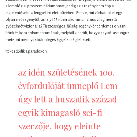
a lemológiai proszemináriumomat, pedig az a regény nem épp a
legjelentősebb a lengyel író életművében. Persze, mit várhatunk el egy
olyan első regénytől, amely 1951-ben a kommunizmus világméretű
győzelmét vizionálja? Tisztességes ifjúsági regényként érdemes olvasni,
írónk és kora dokumentumának, melyből kiderült, hogy az 1908-as tunguz
meteorit mennyire különleges égi jelenség lehetett.
Itt kezdődik a paradoxon:
az idén születésének 100.
évfordulóját ünneplő Lem
úgy lett a huszadik század
egyik kimagasló sci-fi
szerzője, hogy eleinte