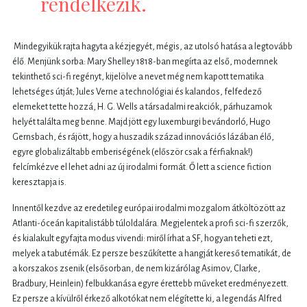
rendelkezik.
Mindegyikük rajta hagyta a kézjegyét, mégis, az utolsó hatása a legtovább
élő. Menjünk sorba: Mary Shelley 1818-ban megírta az első, modernnek
tekinthető sci-fi regényt, kijelölve a nevet még nem kapott tematika
lehetséges útját; Jules Verne a technológiai és kalandos, felfedező
elemeket tette hozzá, H. G. Wells a társadalmi reakciók, párhuzamok
helyét találta meg benne. Majd jött egy luxemburgi bevándorló, Hugo
Gernsbach, és rájött, hogy a huszadik század innovációs lázában élő,
egyre globalizáltabb emberiségének (először csak a férfiaknak!)
felcímkézve el lehet adni az új irodalmi formát. Ő lett a science fiction
keresztapja is.
Innentől kezdve az eredetileg európai irodalmi mozgalom átköltözött az
Atlanti-óceán kapitalistább túloldalára. Megjelentek a profi sci-fi szerzők,
és kialakult egyfajta modus vivendi: miről írhat a SF, hogyan teheti ezt,
melyek a tabutémák. Ez persze beszűkítette a hangját kereső tematikát, de
a korszakos zsenik (elsősorban, de nem kizárólag Asimov, Clarke,
Bradbury, Heinlein) felbukkanása egyre érettebb műveket eredményezett.
Ez persze a kívülről érkező alkotókat nem elégítette ki, a legendás Alfred