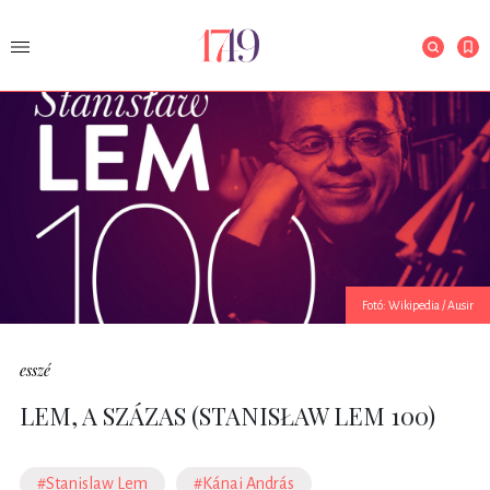
Fotó: Wikipedia / Ausir
esszé
LEM, A SZÁZAS (STANISŁAW LEM 100)
#Stanislaw Lem
#Kánai András