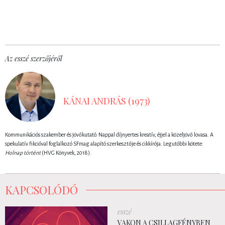
Az esszé szerzőjéről
KÁNAI ANDRÁS (1973)
Kommunikációs szakember és jövőkutató. Nappal díjnyertes kreatív, éjjel a közeljövő lovasa. A
spekulatív fikcióval foglalkozó SFmag alapító szerkesztője és cikkírója. Legutóbbi kötete:
Holnap történt
(HVG Könyvek, 2018).
KAPCSOLÓDÓ
esszé
VAKON A CSILLAGFÉNYBEN