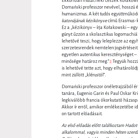
Ekkoriban mutat neki Leszek Kołakowski
Domański professzor nevével, hosszú 
humanizmus. A két tudós együttműköd
katonájának kézikönyve
című Erasmus-kö
Ez a „kézikönyv – írja Kołakowski – eg
gúnyt űzzön a skolasztikus logomachiáb
lehetővé teszi, hogy leleplezze az egy
szerzetesrendek nemtelen jogsértései
egyetlen autentikus kereszténységet –
minősége határoz meg.”
2
Tegyük hozzá
is lehetővé tette azt, hogy elhatárolód
mint züllött „klérustól”.
Domański professzor önéletrajzából ért
tanára, Eugenio Garin és Paul Oskar Kri
legkiválóbb francia ókorkutató házaspá
Akkor ír erről, amikor emlékezetébe id
on tartott előadásait.
Az első előadás előtt találkoztam Hadot
alkalommal, vagyis minden héten szerd