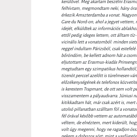
kerülővel. Meg akartam beszélni Erasm
felhívtam, megmondtam neki, hány órak
érkezik Amszterdamba a vonat. Nagyon i
Gare du Nord-on, ahol a jegyet vettem,
idejét, elküldtek az információs ablakho
ettől pedig ideges lettem, ott álltam tíz
vicinális lett a vonatomból: minden siet
reggel indultam Párizsból, csak estefe
bőröndöm, be kellett adnom hát a csoma
eljutottam az Erasmus-kiadás Prinsengra
megtudtam egy szimpatikus hollandtól, 
tizenöt perccel azelőtt is türelmesen vá
előzékenységének és telefonos közvetí
is kerestem Trapmant, de ott sem volt 
visszamentem a pályaudvarra. Júniusi nap
kitikkadtam hát, már csak azért is, mer
utolsó pillanatban szálltam föl a vonat
fél órával később vettem az automatából
véltem, de elnéztem, mert kiderült, hogy
volt úgy megenni, hogy ne ragadjon össze
nekem a dobozos sört: mint a vasfüggön