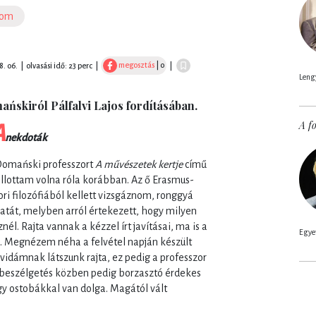
lom
megosztás
| 0
8. 06.
|
olvasási idő: 23 perc
|
|
Lengy
ańskiról Pálfalvi Lajos fordításában.
A fo
A
nekdoták
 Domański professzort
A művészetek kertje
című
lottam volna róla korábban. Az ő Erasmus-
i filozófiából kellett vizsgáznom, ronggyá
atát, melyben arról értekezett, hogy milyen
él. Rajta vannak a kézzel írt javításai, ma is a
Egyet
. Megnézem néha a felvétel napján készült
idámnak látszunk rajta, ez pedig a professzor
, beszélgetés közben pedig borzasztó érdekes
gy ostobákkal van dolga. Magától vált