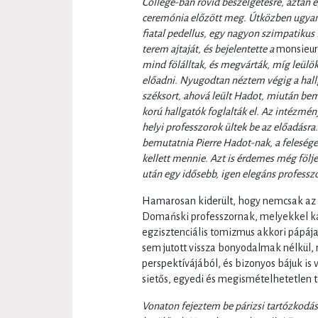
Collège-ban rövid beszélgetésre, aztán 
ceremónia előzött meg. Útközben ugyanis 
fiatal pedellus, egy nagyon szimpatikus 
terem ajtaját, és bejelentette a
monsieur 
mind fölálltak, és megvárták, míg leülö
előadni. Nyugodtan néztem végig a hall
széksort, ahová leült Hadot, miután bemu
korú hallgatók foglalták el. Az intézmé
helyi professzorok ültek be az előadásra
bemutatnia Pierre Hadot-nak, a felesége
kellett mennie. Azt is érdemes még följ
után egy idősebb, igen elegáns professz
Hamarosan kiderült, hogy nemcsak az
Domański professzornak, melyekkel ka
egzisztenciális tomizmus akkori pápája
sem jutott vissza bonyodalmak nélkül,
perspektívájából, és bizonyos bájuk is
sietős, egyedi és megismételhetetlen 
Vonaton fejeztem be párizsi tartózkodá