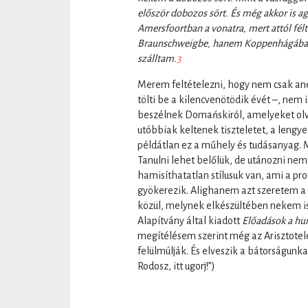
először dobozos sört. És még akkor is a
Amersfoortban a vonatra, mert attól fé
Braunschweigbe, hanem Koppenhágába m
szálltam.
3
Merem feltételezni, hogy nem csak anek
tölti be a kilencvenötödik évét –, nem 
beszélnek Domańskiról, amelyeket olva
utóbbiak keltenek tiszteletet, a lengye
példátlan ez a műhely és tudásanyag. Ma
Tanulni lehet belőlük, de utánozni nem
hamisíthatatlan stílusuk van, ami a p
gyökerezik. Alighanem azt szeretem a
közül, melynek elkészültében nekem is
Alapítvány által kiadott
Előadások a h
megítélésem szerint még az Arisztotelés
felülmúlják. És elveszik a bátorságunka
Rodosz, itt ugorj!”)