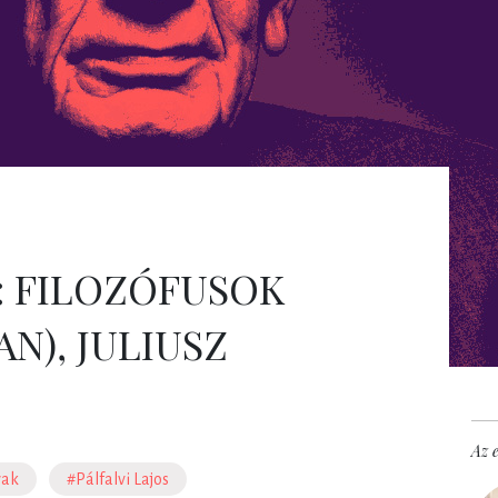
: FILOZÓFUSOK
N), JULIUSZ
Az e
wak
#Pálfalvi Lajos