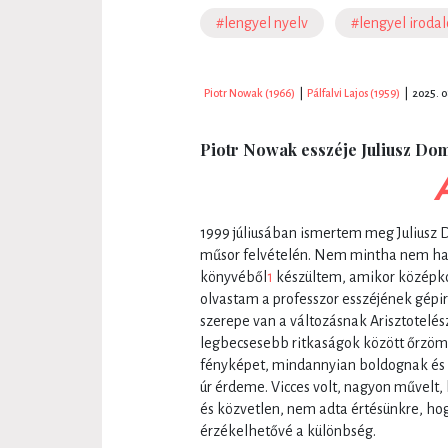
#lengyel nyelv
#lengyel iroda
Piotr Nowak (1966)
|
Pálfalvi Lajos (1959)
|
2025. 0
Piotr Nowak esszéje Juliusz Dom
1999 júliusában ismertem meg Juliusz
műsor felvételén. Nem mintha nem hal
könyvéből
1
készültem, amikor középkor
olvastam a professzor esszéjének gépir
szerepe van a változásnak Arisztotelészn
legbecsesebb ritkaságok között őrzöm
fényképet, mindannyian boldognak és v
úr érdeme. Vicces volt, nagyon művelt
és közvetlen, nem adta értésünkre, ho
érzékelhetővé a különbség.