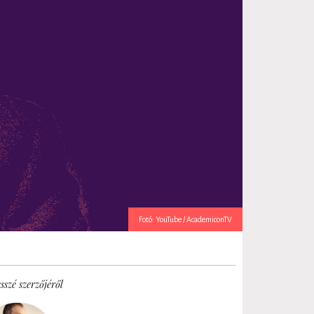
Fotó: YouTube / AcademiconTV
sszé szerzőjéről