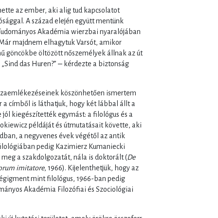
tte az ember, aki alig tud kapcsolatot
lósággal. A század elején együtt mentünk
 Tudományos Akadémia wierzbai nyaralójában
 Már majdnem elhagytuk Varsót, amikor
zínű göncökbe öltözött nőszemélyek állnak az út
 „Sind das Huren?” ‒ kérdezte a biztonság
szaemlékezéseinek köszönhetően ismertem
 címből is láthatjuk, hogy két lábbal állt a
ól kiegészítették egymást: a filológus és a
okiewicz példáját és útmutatásait követte, aki
adban, a negyvenes évek végétől az antik
filológiában pedig Kazimierz Kumaniecki
e meg a szakdolgozatát, nála is doktorált (
De
orum imitatore
, 1966). Kijelenthetjük, hogy az
égigment mint filológus, 1966-ban pedig
ományos Akadémia Filozófiai és Szociológiai