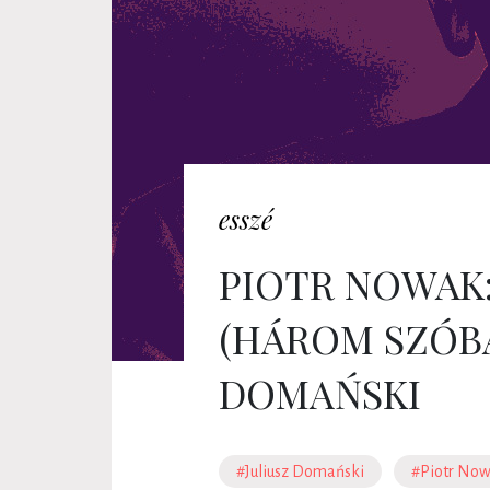
esszé
PIOTR NOWAK
(HÁROM SZÓBA
DOMAŃSKI
#Juliusz Domański
#Piotr No