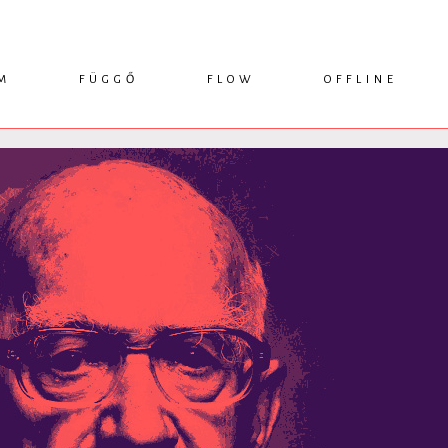
M
FÜGGŐ
FLOW
OFFLINE
ESSZÉ
HÍR
1749 KÖNYVEK
KRITIKA
INTERJÚ
RENDEZVÉNYEK
TANULMÁNY
MŰHELYNAPLÓ
PODCAST
IKSZEK
TOPLISTA