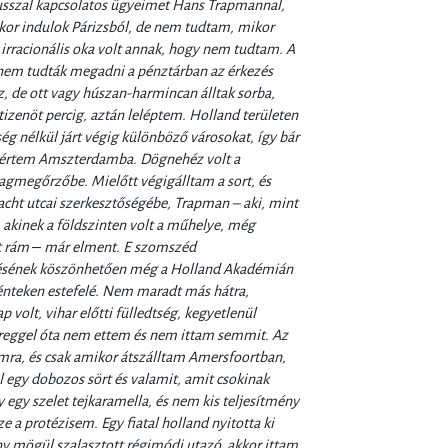
usszal kapcsolatos ügyeimet Hans Trapmannal,
or indulok Párizsból, de nem tudtam, mikor
rracionális oka volt annak, hogy nem tudtam. A
 nem tudták megadni a pénztárban az érkezés
z, de ott vagy húszan-harmincan álltak sorba,
-tizenöt percig, aztán leléptem. Holland területen
ség nélkül járt végig különböző városokat, így bár
lé értem Amszterdamba. Dögnehéz volt a
gmegőrzőbe. Mielőtt végigálltam a sort, és
cht utcai szerkesztőségébe, Trapman – aki, mint
akinek a földszinten volt a műhelye, még
rt rám
‒
már elment. E szomszéd
tésének köszönhetően még a Holland Akadémián
pénteken estefelé. Nem maradt más hátra,
 volt, vihar előtti fülledtség, kegyetlenül
t reggel óta nem ettem és nem ittam semmit. Az
omra, és csak amikor átszálltam Amersfoortban,
 egy dobozos sört és valamit, amit csokinak
 egy szelet tejkaramella, és nem kis teljesítmény
 a protézisem. Egy fiatal holland nyitotta ki
y mögül szalasztott régimódi utazó, akkor ittam