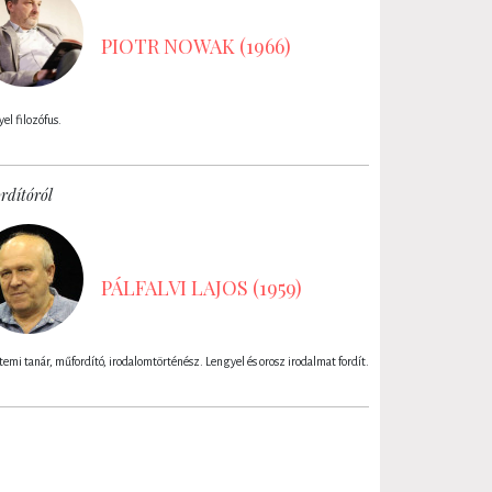
PIOTR NOWAK (1966)
el filozófus.
rdítóról
PÁLFALVI LAJOS (1959)
emi tanár, műfordító, irodalomtörténész. Lengyel és orosz irodalmat fordít.