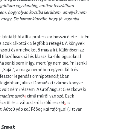
ggódtam egy darabig, amikor felszálltam
ltem, hogy olyan kocsiba kerültem, amelyik nem
egy. De hamar kiderült, hogy jó vagonba
dotákból állt a professzor hosszú élete – idén
is azok alkották a legfőbb rétegét. A könyvek
sott és amelyeket ő maga írt. Különösen az
l filozófusoknál és klasszika-filológusoknál
 senki sem ír így, mert így nem tud írni senki.
. „Saját”, a maga nemében egyedülálló és
rofesszor legendás omnipotenciájában
 legjobban Juliusz Domański számos könyve
 volt némi részem. A Gróf August Cieszkowski
umanizmusról
4
című műről van szó. Ezek
zről és a változásról szóló esszét
5
is
t. Αύτοϋ γάρ καί Ρόδος καί πήδημα! („Itt van
Szavak