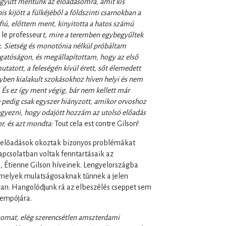
együtt mentünk az előadásomra, amit kis
kijött a fülkéjéből a földszinti csarnokban a
fiú, előttem ment, kinyitotta a hatos számú
le professeur
t, mire a teremben egybegyűltek
k. Sietség és monotónia nélkül próbáltam
gatóságon, és megállapítottam, hogy az első
tatott, a feleségén kívül érett, sőt élemedett
nyben kialakult szokásokhoz híven helyi és nem
. És ez így ment végig, bár nem kellett már
 pedig csak egyszer hiányzott, amikor orvoshoz
egyezni, hogy odajött hozzám az utolsó előadás
or, és azt mondta:
Tout cela est contre Gilson!
 előadások okoztak bizonyos problémákat
pcsolatban voltak fenntartásaik az
, Étienne Gilson híveinek. Lengyelországba
 melyek mulatságosaknak tűnnek a jelen
 van. Hangolódjunk rá az elbeszélés cseppet sem
tempójára.
somat, elég szerencsétlen amszterdami