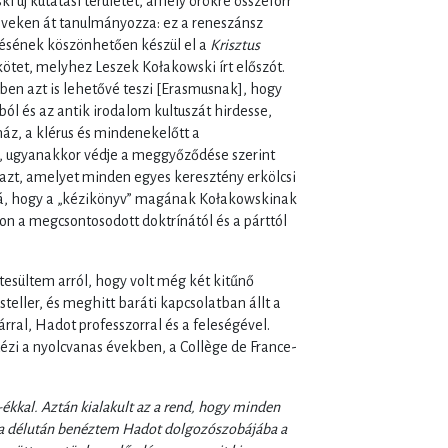
 új kutatási területet, amely örökre összeforr
éveken át tanulmányozza: ez a reneszánsz
ésének köszönhetően készül el a
Krisztus
tet, melyhez Leszek Kołakowski írt előszót.
yben azt is lehetővé teszi [Erasmusnak], hogy
ól és az antik irodalom kultuszát hirdesse,
ház, a klérus és mindenekelőtt a
t, ugyanakkor védje a meggyőződése szerint
 azt, amelyet minden egyes keresztény erkölcsi
, hogy a „kézikönyv” magának Kołakowskinak
jon a megcsontosodott doktrínától és a párttól
esültem arról, hogy volt még két kitűnő
steller, és meghitt baráti kapcsolatban állt a
rral, Hadot professzorral és a feleségével.
ézi a nyolcvanas években, a Collège de France-
-ékkal. Aztán kialakult az a rend, hogy minden
a délután benéztem Hadot dolgozószobájába a