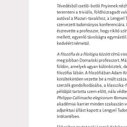
Tévedésből csetlő-botló Pnyinnek nézhe
teremteni a triviális, földhözragadt va
autóval a Mazuri-tavakhoz, a Lengyel
szervezett tudományos konferenciára.
észrevette a professzor, hogy rikító s
mellett, egyenlő távolságra egymástól.
kedvéért németül.
A filozófia és a filológia között
című vis
meg jobban Domański professzort. Már a
földön, amelyek ugyan különböztek, de j
filozófus lábán. A filozófiában Adam Kr
körültekintően vezette be a múlt száz
szerzők gondolkodásába, a klasszika-
példáját tartotta szem előtt, nála védt
Philippo Callimacho elegicorum Roman
akadémiai karrier minden szakaszán v
adjunktusi állást kapott a Lengyel Tud
Intézetében.