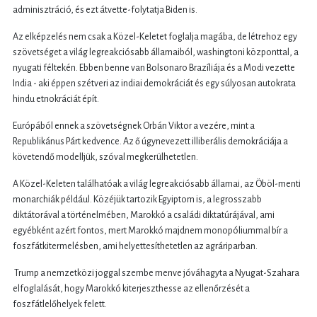
adminisztráció, és ezt átvette-folytatja Biden is.
Az elképzelés nem csak a Közel-Keletet foglalja magába, de létrehoz egy
szövetséget a világ legreakciósabb államaiból, washingtoni központtal, a
nyugati féltekén. Ebben benne van Bolsonaro Brazíliája és a Modi vezette
India - aki éppen szétveri az indiai demokráciát és egy súlyosan autokrata
hindu etnokráciát épít.
Európából ennek a szövetségnek Orbán Viktor a vezére, mint a
Republikánus Párt kedvence. Az ő úgynevezett illiberális demokráciája a
követendő modelljük, szóval megkerülhetetlen.
A Közel-Keleten találhatóak a világ legreakciósabb államai, az Öböl-menti
monarchiák például. Közéjük tartozik Egyiptom is, a legrosszabb
diktátorával a történelmében, Marokkó a családi diktatúrájával, ami
egyébként azért fontos, mert Marokkó majdnem monopóliummal bír a
foszfátkitermelésben, ami helyettesíthetetlen az agráriparban.
Trump a nemzetközi joggal szembe menve jóváhagyta a Nyugat-Szahara
elfoglalását, hogy Marokkó kiterjeszthesse az ellenőrzését a
foszfátlelőhelyek felett.