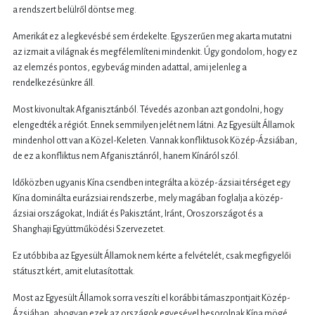
a rendszert belülről döntse meg.
Amerikát ez a legkevésbé sem érdekelte. Egyszerűen meg akarta mutatni
az izmait a világnak és megfélemlíteni mindenkit. Úgy gondolom, hogy ez
az elemzés pontos, egybevág minden adattal, ami jelenleg a
rendelkezésünkre áll.
Most kivonultak Afganisztánból. Tévedés azonban azt gondolni, hogy
elengedték a régiót. Ennek semmilyen jelét nem látni. Az Egyesült Államok
mindenhol ott van a Közel-Keleten. Vannak konfliktusok Közép-Ázsiában,
de ez a konfliktus nem Afganisztánról, hanem Kínáról szól.
Időközben ugyanis Kína csendben integrálta a közép-ázsiai térséget egy
Kína dominálta eurázsiai rendszerbe, mely magában foglalja a közép-
ázsiai országokat, Indiát és Pakisztánt, Iránt, Oroszországot és a
Shanghaji Együttműködési Szervezetet.
Ez utóbbiba az Egyesült Államok nem kérte a felvételét, csak megfigyelői
státuszt kért, amit elutasítottak.
Most az Egyesült Államok sorra veszíti el korábbi támaszpontjait Közép-
Ázsiában, ahogyan ezek az országok egyesével besorolnak Kína mögé,