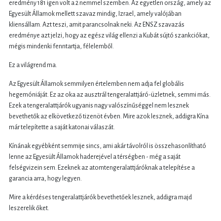
eredmény 181 igen volt a 2 nemmel szemben. Az egyetlen ország, amely az
Egyesült Államok mellett szavaz mindig, Izrael, amely valójában
kliensállam. Azt teszi, amit parancsolnak neki. Az ENSZ szavazás
eredménye azt jelzi, hogy az egész világ ellenzi a Kubát sújtó szankciókat,
mégis mindenki fenntartja, félelemből.
Ez a világrend ma.
Az Egyesült Államok semmilyen értelemben nem adja fel globális
hegemóniáját. Ez az oka az ausztrál tengeralattjáró-üzletnek, semmi más.
Ezek a tengeralattjárók ugyanis nagy valószínűséggel nem lesznek
bevethetők az elkövetkező tizenöt évben. Mire azok lesznek, addigra Kína
már telepítette a saját katonai válaszát.
Kínának egyébként semmije sincs, ami akár távolról is összehasonlítható
lenne az Egyesült Államok haderejével a térségben - még a saját
felségvizein sem. Ezeknek az atomtengeralattjáróknak a telepítése a
garancia arra, hogy legyen.
Mire a kérdéses tengeralattjárók bevethetőek lesznek, addigra majd
leszerelik őket.