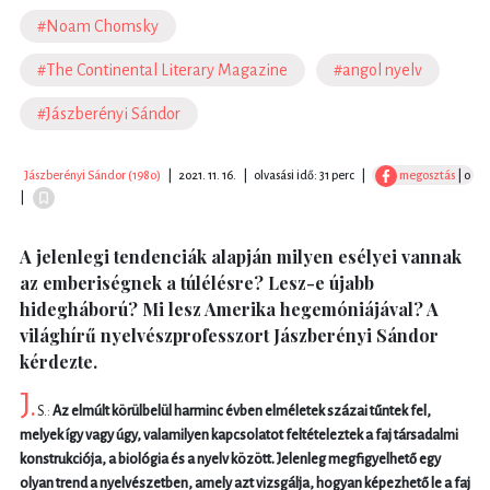
#Noam Chomsky
#The Continental Literary Magazine
#angol nyelv
#Jászberényi Sándor
Jászberényi Sándor (1980)
|
2021. 11. 16.
|
olvasási idő: 31 perc
|
megosztás
| 0
|
A jelenlegi tendenciák alapján milyen esélyei vannak
az emberiségnek a túlélésre? Lesz-e újabb
hidegháború? Mi lesz Amerika hegemóniájával? A
világhírű nyelvészprofesszort Jászberényi Sándor
kérdezte.
J.
S.:
Az elmúlt körülbelül harminc évben elméletek százai tűntek fel,
melyek így vagy úgy, valamilyen kapcsolatot feltételeztek a faj társadalmi
konstrukciója, a biológia és a nyelv között. Jelenleg megfigyelhető egy
olyan trend a nyelvészetben, amely azt vizsgálja, hogyan képezhető le a faj