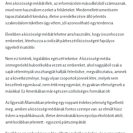
Ami a közösségi médiát illeti, az információim másodkézből származnak,
mivel nem használom ezeket a felületeket. Mindemellett ismerőseim
tapasztalataiból kiindulva, illetve a rendelkezésre álló jelentős
szakirodalom tükrében úgy vélem, jól azonosítható egy tendencia.
Elviekben a közösségi médiát lehetne arra használni, hogy összehozzon
embereket, létrehozza a civilizált párbeszéd közösségeit fajsúlyos
ügyekről ésatöbbi.
Nem ez történik, legalábbis egészét tekintve. A közösségi média
önmegerősítő buborékokba vezeti az embereket, ahol nagyjából csak a
saját véleményük visszhangját hallják felerősítve, megváltoztatva, aminek
az a következménye, hogy olyan csoportok jönnek létre, melyek nem
beszélnek egymással, nem értik meg egymást, és gyakran ellenségesek a
másikkal. Ez Amerikában már egészen szélsőséges formákat ölt.
Az Egyesült Államokban jelenleg egy roppant érdekes jelenség figyelhető
meg, amiben a közösségi médiának fontos szerepe van: az elmúlt húsz
évben a republikánusok, illetve demokraták koncepciója eltolódott attól,
amit korábban jelentett - egyszerű pártszimpátiát.