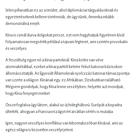
Jelen pillanatban ez az a terület, ahol diplomáciai tárgyalásoknak és
egyeztetéseknek kellene történniük, de úgy tűnik, Amerika inkább
demonstrálná erejét.
Kína is csinál durva dolgokat persze, ezt sem hagyhatjuk figyelmen kívül.
Folyamatosan megsértik például a tajvani légteret, ami szintén provokatív
és veszélyes.
A feszültség egyre nő a kínai partoknál. Kína körbe van véve
atomrakétákkal, ezeket a kínai parttól keletre fekvő katonai bázisokon
állomásoztatják. Az Egyesült Államoknak nyolcszáz katonai támaszpontja
van szerte a világon. Kínának egy, ez Afrikában, Dzsibutiban található.
Mégsem gondoljuk, hogy Kína lenne veszélyben, helyette azt mondjuk,
hogy Kína fenyeget minket.
Összefoglalva úgy látom, alakul az új hidegháború. Európát a kispadra
ültették, ahogyan a Franciaországot ért arcátlan sértés is mutatja.
Igen, nagyon veszélyes konfliktus van kibontakozóban Kínával, ami az
egész világra is közvetlen veszélyt jelent.