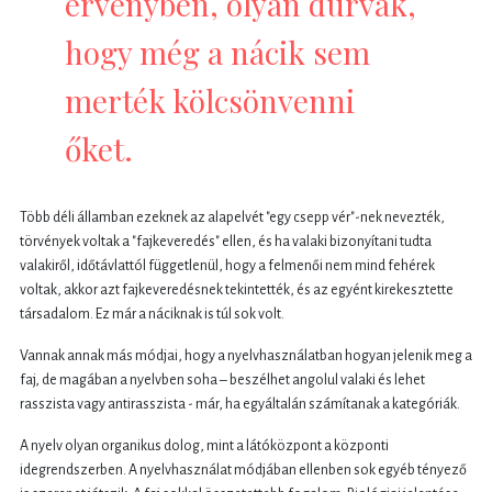
érvényben, olyan durvák,
hogy még a nácik sem
merték kölcsönvenni
őket.
Több déli államban ezeknek az alapelvét "egy csepp vér"-nek nevezték,
törvények voltak a "fajkeveredés" ellen, és ha valaki bizonyítani tudta
valakiről, időtávlattól függetlenül, hogy a felmenői nem mind fehérek
voltak, akkor azt fajkeveredésnek tekintették, és az egyént kirekesztette
társadalom. Ez már a náciknak is túl sok volt.
Vannak annak más módjai, hogy a nyelvhasználatban hogyan jelenik meg a
faj, de magában a nyelvben soha – beszélhet angolul valaki és lehet
rasszista vagy antirasszista - már, ha egyáltalán számítanak a kategóriák.
A nyelv olyan organikus dolog, mint a látóközpont a központi
idegrendszerben. A nyelvhasználat módjában ellenben sok egyéb tényező