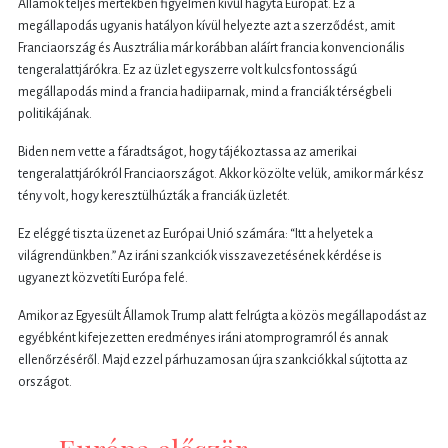
Államok teljes mértékben figyelmen kívül hagyta Európát. Ez a
megállapodás ugyanis hatályon kívül helyezte azt a szerződést, amit
Franciaország és Ausztrália már korábban aláírt francia konvencionális
tengeralattjárókra. Ez az üzlet egyszerre volt kulcsfontosságú
megállapodás mind a francia hadiiparnak, mind a franciák térségbeli
politikájának.
Biden nem vette a fáradtságot, hogy tájékoztassa az amerikai
tengeralattjárókról Franciaországot. Akkor közölte velük, amikor már kész
tény volt, hogy keresztülhúzták a franciák üzletét.
Ez eléggé tiszta üzenet az Európai Unió számára: “Itt a helyetek a
világrendünkben.” Az iráni szankciók visszavezetésének kérdése is
ugyanezt közvetíti Európa felé.
Amikor az Egyesült Államok Trump alatt felrúgta a közös megállapodást az
egyébként kifejezetten eredményes iráni atomprogramról és annak
ellenőrzéséről. Majd ezzel párhuzamosan újra szankciókkal sújtotta az
országot.