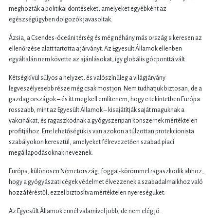
meghozták a politikai döntéseket, amelyeket egyébként az
egészségügyben dolgozók javasoltak.
Ázsia, a Csendes-óceáni térség és még néhány más ország sikeresen az
ellenőrzése alatt tartotta a járványt. Az Egyesült Államok ellenben
egyáltalán nem követte az ajánlásokat, így globális gócponttá vált.
Kétségkívül súlyos a helyzet, és valószínűleg a világjárvány
legveszélyesebb része még csak most jön. Nem tudhatjuk biztosan, de a
gazdag országok – és itt meg kell említenem, hogy e tekintetben Európa
rosszabb, mint az Egyesült Államok – kisajátítják saját maguknak a
vakcinákat, és ragaszkodnak a gyógyszeripari konszernek mértéktelen
profitjához. Erre lehetőségük is van azokon a túlzottan protekcionista
szabályokon keresztül, amelyeket félrevezetően szabad piaci
megállapodásoknak neveznek.
Európa, különösen Németország, foggal-körömmel ragaszkodik ahhoz,
hogy a gyógyászati cégek védelmet élvezzenek a szabadalmaikhoz való
hozzáféréstől, ezzel biztosítva mértéktelen nyereségüket.
Az Egyesült Államok ennél valamivel jobb, de nem elég jó.