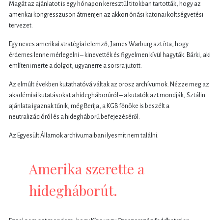
Magát az ajánlatot is egy hónapon keresztül titokban tartották, hogy az
amerikai kongresszuson átmenjen az akkori óriási katonai költségvetési
tervezet.
Egy neves amerikai stratégiai elemző, James Warburg azt írta, hogy
érdemes lenne mérlegelni – kinevették és figyelmen kívül hagyták. Bárki, aki
említeni merte a dolgot, ugyanerre a sorsra jutott.
Az elmúlt években kutathatóvá váltak az orosz archívumok. Nézze meg az
akadémiai kutatásokat a hidegháborúról – a kutatók azt mondják, Sztálin
ajánlata igaznak tűnik, még Berija, a KGB főnöke is beszélt a
neutralizációról és a hidegháború befejezéséről.
Az Egyesült Államok archívumaiban ilyesmit nem találni.
Amerika szerette a
hidegháborút.