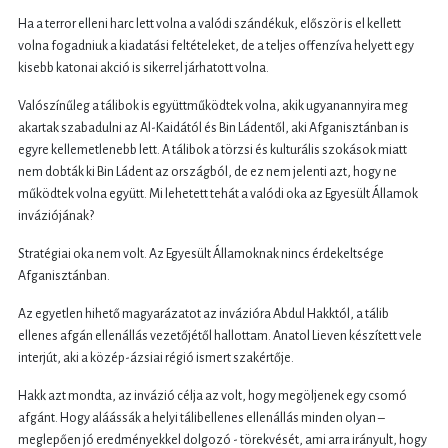
Ha a terror elleni harc lett volna a valódi szándékuk, először is el kellett
volna fogadniuk a kiadatási feltételeket, de a teljes offenzíva helyett egy
kisebb katonai akció is sikerrel járhatott volna.
Valószínűleg a tálibok is együttműködtek volna, akik ugyanannyira meg
akartak szabadulni az Al-Kaidától és Bin Ládentől, aki Afganisztánban is
egyre kellemetlenebb lett. A tálibok a törzsi és kulturális szokások miatt
nem dobták ki Bin Ládent az országból, de ez nem jelenti azt, hogy ne
működtek volna együtt. Mi lehetett tehát a valódi oka az Egyesült Államok
inváziójának?
Stratégiai oka nem volt. Az Egyesült Államoknak nincs érdekeltsége
Afganisztánban.
Az egyetlen hihető magyarázatot az invázióra Abdul Hakktól, a tálib
ellenes afgán ellenállás vezetőjétől hallottam. Anatol Lieven készített vele
interjút, aki a közép-ázsiai régió ismert szakértője.
Hakk azt mondta, az invázió célja az volt, hogy megöljenek egy csomó
afgánt. Hogy aláássák a helyi tálibellenes ellenállás minden olyan –
meglepően jó eredményekkel dolgozó - törekvését, ami arra irányult, hogy