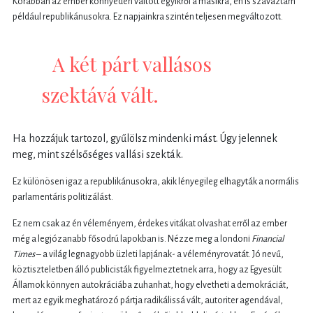
Korábban az ember könnyedén váltott egyikről a másikra, én is szavaztam
például republikánusokra. Ez napjainkra szintén teljesen megváltozott.
A két párt vallásos
szektává vált.
Ha hozzájuk tartozol, gyűlölsz mindenki mást. Úgy jelennek
meg, mint szélsőséges vallási szekták.
Ez különösen igaz a republikánusokra, akik lényegileg elhagyták a normális
parlamentáris politizálást.
Ez nem csak az én véleményem, érdekes vitákat olvashat erről az ember
még a legjózanabb fősodrú lapokban is. Nézze meg a londoni
Financial
Times
– a világ legnagyobb üzleti lapjának- a véleményrovatát. Jó nevű,
köztiszteletben álló publicisták figyelmeztetnek arra, hogy az Egyesült
Államok könnyen autokráciába zuhanhat, hogy elvetheti a demokráciát,
mert az egyik meghatározó pártja radikálissá vált, autoriter agendával,