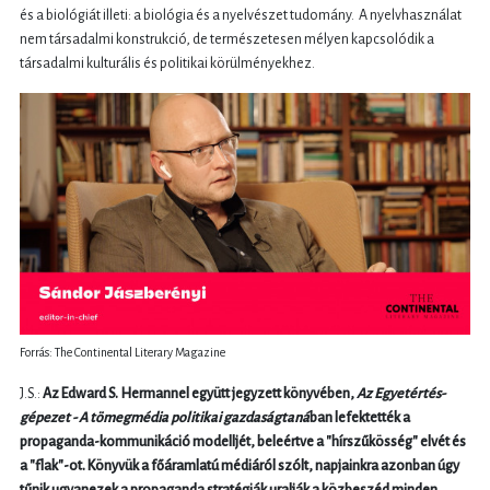
és a biológiát illeti: a biológia és a nyelvészet tudomány. A nyelvhasználat
nem társadalmi konstrukció, de természetesen mélyen kapcsolódik a
társadalmi kulturális és politikai körülményekhez.
Forrás: The Continental Literary Magazine
J.S.:
Az Edward S. Hermannel együtt jegyzett könyvében,
Az Egyetértés-
gépezet - A tömegmédia politikai gazdaságtaná
ban lefektették a
propaganda-kommunikáció modelljét, beleértve a "hírszűkösség" elvét és
a "flak"-ot. Könyvük a főáramlatú médiáról szólt, napjainkra azonban úgy
tűnik ugyanezek a propaganda stratégiák uralják a közbeszéd minden