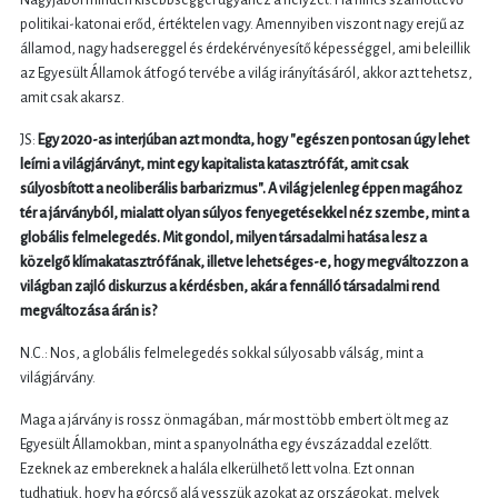
politikai-katonai erőd, értéktelen vagy. Amennyiben viszont nagy erejű az
államod, nagy hadsereggel és érdekérvényesítő képességgel, ami beleillik
az Egyesült Államok átfogó tervébe a világ irányításáról, akkor azt tehetsz,
amit csak akarsz.
JS:
Egy 2020-as interjúban azt mondta, hogy "egészen pontosan úgy lehet
leírni a világjárványt, mint egy kapitalista katasztrófát, amit csak
súlyosbított a neoliberális barbarizmus". A világ jelenleg éppen magához
tér a járványból, mialatt olyan súlyos fenyegetésekkel néz szembe, mint a
globális felmelegedés. Mit gondol, milyen társadalmi hatása lesz a
közelgő klímakatasztrófának, illetve lehetséges-e, hogy megváltozzon a
világban zajló diskurzus a kérdésben, akár a fennálló társadalmi rend
megváltozása árán is?
N.C.: Nos, a globális felmelegedés sokkal súlyosabb válság, mint a
világjárvány.
Maga a járvány is rossz önmagában, már most több embert ölt meg az
Egyesült Államokban, mint a spanyolnátha egy évszázaddal ezelőtt.
Ezeknek az embereknek a halála elkerülhető lett volna. Ezt onnan
tudhatjuk, hogy ha górcső alá vesszük azokat az országokat, melyek