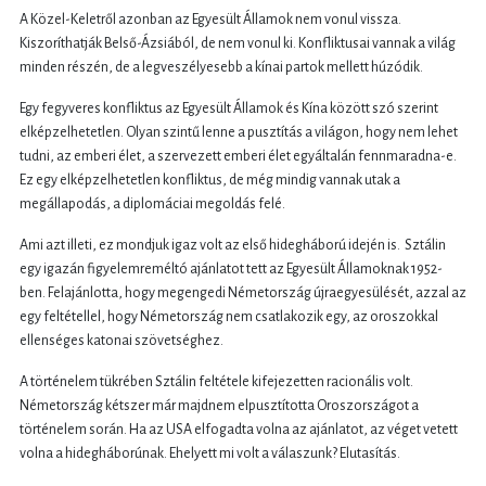
A Közel-Keletről azonban az Egyesült Államok nem vonul vissza.
Kiszoríthatják Belső-Ázsiából, de nem vonul ki. Konfliktusai vannak a világ
minden részén, de a legveszélyesebb a kínai partok mellett húzódik.
Egy fegyveres konfliktus az Egyesült Államok és Kína között szó szerint
elképzelhetetlen. Olyan szintű lenne a pusztítás a világon, hogy nem lehet
tudni, az emberi élet, a szervezett emberi élet egyáltalán fennmaradna-e.
Ez egy elképzelhetetlen konfliktus, de még mindig vannak utak a
megállapodás, a diplomáciai megoldás felé.
Ami azt illeti, ez mondjuk igaz volt az első hidegháború idején is. Sztálin
egy igazán figyelemreméltó ajánlatot tett az Egyesült Államoknak 1952-
ben. Felajánlotta, hogy megengedi Németország újraegyesülését, azzal az
egy feltétellel, hogy Németország nem csatlakozik egy, az oroszokkal
ellenséges katonai szövetséghez.
A történelem tükrében Sztálin feltétele kifejezetten racionális volt.
Németország kétszer már majdnem elpusztította Oroszországot a
történelem során. Ha az USA elfogadta volna az ajánlatot, az véget vetett
volna a hidegháborúnak. Ehelyett mi volt a válaszunk? Elutasítás.