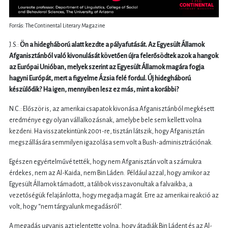
Forrás: The Continental Literary Magazine
J.S.:
Ön a hidegháború alatt kezdte a pályafutását. Az Egyesült Államok
Afganisztánból való kivonulását követően újra felerősödtek azok a hangok
az Európai Unióban, melyek szerint az Egyesült Államok magára fogja
hagyni Európát, mert a figyelme Ázsia felé fordul. Új hidegháború
készülődik? Ha igen, mennyiben lesz ez más, mint a korábbi?
N.C.: Először is, az amerikai csapatok kivonása Afganisztánból megkésett
eredménye egy olyan vállalkozásnak, amelybe bele sem kellett volna
kezdeni. Ha visszatekintünk 2001-re, tisztán látszik, hogy Afganisztán
megszállására semmilyen igazolása sem volt a Bush-adminisztrációnak.
Egészen egyértelművé tették, hogy nem Afganisztán volt a számukra
érdekes, nem az Al-Kaida, nem Bin Láden. Például azzal, hogy amikor az
Egyesült Államok támadott, a tálibok visszavonultak a falvaikba, a
vezetőségük felajánlotta, hogy megadja magát. Erre az amerikai reakció az
volt, hogy “nem tárgyalunk megadásról”.
A megadás ugyanis azt jelentette volna, hogy átadják Bin Ládent és az Al-