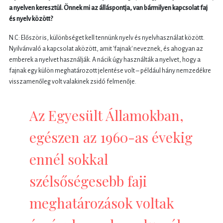
a nyelven keresztül. Önnek mi az álláspontja, van bármilyen kapcsolat faj
és nyelv között?
N.C: Először is, különbséget kell tennünk nyelv és nyelvhasználat között.
Nyilvánvaló a kapcsolat aközött, amit 'fajnak' neveznek, és ahogyan az
emberek a nyelvet használják. A nácik úgy használták a nyelvet, hogy a
fajnak egy külön meghatározott jelentése volt – például hány nemzedékre
visszamenőleg volt valakinek zsidó felmenője.
Az Egyesült Államokban,
egészen az 1960-as évekig
ennél sokkal
szélsőségesebb faji
meghatározások voltak