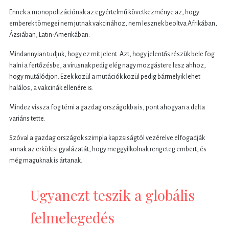
Ennek a monopolizációnak az egyértelmű következménye az, hogy
emberek tömegei nem jutnak vakcinához, nem lesznek beoltva Afrikában,
Ázsiában, Latin-Amerikában.
Mindannyian tudjuk, hogy ez mit jelent. Azt, hogy jelentős részük bele fog
halni a fertőzésbe, a vírusnak pedig elég nagy mozgástere lesz ahhoz,
hogy mutálódjon. Ezek közül a mutációk közül pedig bármelyik lehet
halálos, a vakcinák ellenére is.
Mindez vissza fog térni a gazdag országokba is, pont ahogyan a delta
variáns tette.
Szóval a gazdag országok szimpla kapzsiságtól vezérelve elfogadják
annak az erkölcsi gyalázatát, hogy meggyilkolnak rengeteg embert, és
még maguknak is ártanak.
Ugyanezt teszik a globális
felmelegedés