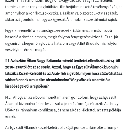
Ezzel nem azt mondom, hogy Kína vagy Oroszország feddhetetlen,
természetesen rengeteg kritikával illethetjük mindkettő tevékenységét, de
amennyiben a konfliktusok eszkalálásában való szerepüket vizsgáljuk,
akkor azt gondolom, hogy az Egyesült Államok messze túlmutat rajtuk.
Figyelemreméltó a biztonsági szervezete, talán nincs is más hozzá
hasonló a történelemben, mégis folyton fenyegetést vizionál. Ezzel jár
ugyanis, ha hegemón globális hatalom vagy. A Brit Birodalom is folyton
veszélyben érezte magát.
S.J:
Az Iszlám Állam Nagy-Britannia méretű területet ellenőrzött 2014-től
2018-ig tartó létezése során. Azzal, hogy az Egyesült Államok kivonulni
látszik a Közel-Keletről és az Arab-félszigetről, milyen hosszútávú hatása
várható ennek a muszlim társadalmakra? Megváltozik a narráció a
kisebbségekről a régióban?
N.C.: Ahogyan az előbb is mondtam, nem gondolom, hogy az Egyesült
Államok kivonulna. Jelen lesz, csak a jelenlét formája változik. Az, hogy
USÁ-nak Iránnal van konfliktusa, és nem a Közel-Kelettel, a tiszta példája
ennek.
Az Egyesült Államok közel-keleti politikáját pontosan kijelölte a Trump-