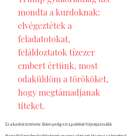
mondta a kurdoknak:
elvégeztétek a
feladatotokat,
feláldoztatok tízezer
embert értünk, most
odaküldöm a törököket,
hogy megtámadjanak
titeket.
Ez a kurdok története. Biden pedig ezt a politikát folytatja tovább.
Nagyjából minden kisebbséggel ugyanez a helyzet. Ha nincs számottevő