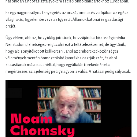
hasonlóan a neofasiszta gyökerű szélsőjobboldali pártokhoz Európában.
Ez egy nagyon súlyos fenyegetés az országomnak és valójában az egész
világnak is, figyelembe véve az Egyesült Államok katonai és gazdasági
erejét.
Úgy vélem, ahhoz, hogy idáig jutottunk, hozzájárult a közösségi média.
Nem tudom, lehetséges-e igazolni ezt a feltételezésemet, de úgy tűnik,
hogy a bizonyítékot ott kell keresni, ahol az embereket közönséges
vélemények mentén önmegerősítő kamrákba osztják szét, és ahol
elutasítanak másokat anélkül, hogy egyáltalán törekednének a
megértésére. Ez a jelenség pedig nagyon is valós. A hatásai pedig súlyosak.