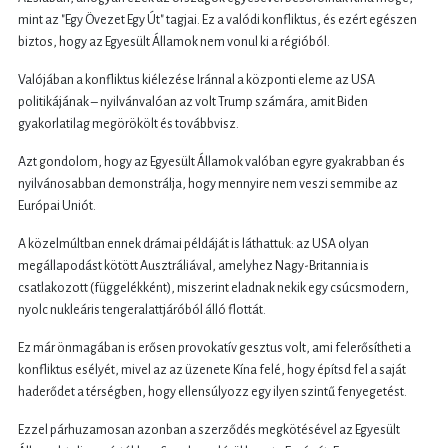
mint az "Egy Övezet Egy Út" tagjai. Ez a valódi konfliktus, és ezért egészen
biztos, hogy az Egyesült Államok nem vonul ki a régióból.
Valójában a konfliktus kiélezése Iránnal a központi eleme az USA
politikájának – nyilvánvalóan az volt Trump számára, amit Biden
gyakorlatilag megörökölt és továbbvisz.
Azt gondolom, hogy az Egyesült Államok valóban egyre gyakrabban és
nyilvánosabban demonstrálja, hogy mennyire nem veszi semmibe az
Európai Uniót.
A közelmúltban ennek drámai példáját is láthattuk: az USA olyan
megállapodást kötött Ausztráliával, amelyhez Nagy-Britannia is
csatlakozott (függelékként), miszerint eladnak nekik egy csúcsmodern,
nyolc nukleáris tengeralattjáróból álló flottát.
Ez már önmagában is erősen provokatív gesztus volt, ami felerősítheti a
konfliktus esélyét, mivel az az üzenete Kína felé, hogy építsd fel a saját
haderődet a térségben, hogy ellensúlyozz egy ilyen szintű fenyegetést.
Ezzel párhuzamosan azonban a szerződés megkötésével az Egyesült