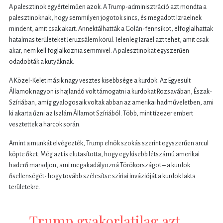
A palesztinok egyértelműen azok. A Trump-adminisztráció azt mondta a
palesztinoknak, hogy semmilyen jogotok sincs, és megadott Izraelnek
mindent, amit csak akart. Annektálhatták a Golán-fennsíkot, elfoglalhattak
hatalmas területeket Jeruzsálem körül. Jelenleg Izrael azt tehet, amit csak
akar, nem kell foglalkoznia semmivel. A palesztinokat egyszerűen
odadobták a kutyáknak.
A Közel-Kelet másik nagy vesztes kisebbsége a kurdok. Az Egyesült
Államok nagyon is hajlandó volt támogatni a kurdokat Rozsavában, Észak-
Szíriában, amíg gyalogosaik voltak abban az amerikai hadműveletben, ami
ki akarta űzni az Iszlám Államot Szíriából. Több, mint tízezer embert
vesztettek a harcok során.
Amint a munkát elvégezték, Trump elnök szokás szerint egyszerűen arcul
köpte őket. Még azt is elutasította, hogy egy kisebb létszámú amerikai
haderő maradjon, ami megakadályozná Törökországot – a kurdok
ősellenségét- hogy tovább szélesítse szíriai invázióját a kurdok lakta
területekre.
Trump gyakorlatilag azt