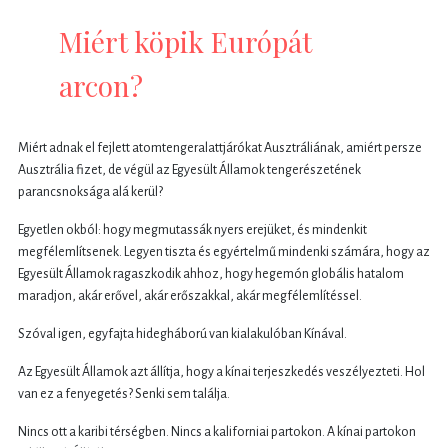
Miért köpik Európát
arcon?
Miért adnak el fejlett atomtengeralattjárókat Ausztráliának, amiért persze
Ausztrália fizet, de végül az Egyesült Államok tengerészetének
parancsnoksága alá kerül?
Egyetlen okból: hogy megmutassák nyers erejüket, és mindenkit
megfélemlítsenek. Legyen tiszta és egyértelmű mindenki számára, hogy az
Egyesült Államok ragaszkodik ahhoz, hogy hegemón globális hatalom
maradjon, akár erővel, akár erőszakkal, akár megfélemlítéssel.
Szóval igen, egyfajta hidegháború van kialakulóban Kínával.
Az Egyesült Államok azt állítja, hogy a kínai terjeszkedés veszélyezteti. Hol
van ez a fenyegetés? Senki sem találja.
Nincs ott a karibi térségben. Nincs a kaliforniai partokon. A kínai partokon