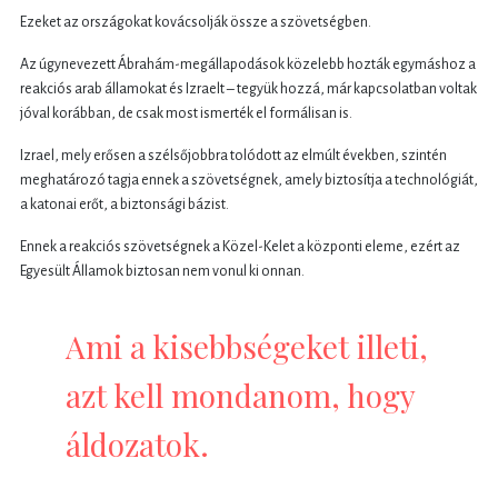
Ezeket az országokat kovácsolják össze a szövetségben.
Az úgynevezett Ábrahám-megállapodások közelebb hozták egymáshoz a
reakciós arab államokat és Izraelt – tegyük hozzá, már kapcsolatban voltak
jóval korábban, de csak most ismerték el formálisan is.
Izrael, mely erősen a szélsőjobbra tolódott az elmúlt években, szintén
meghatározó tagja ennek a szövetségnek, amely biztosítja a technológiát,
a katonai erőt, a biztonsági bázist.
Ennek a reakciós szövetségnek a Közel-Kelet a központi eleme, ezért az
Egyesült Államok biztosan nem vonul ki onnan.
Ami a kisebbségeket illeti,
azt kell mondanom, hogy
áldozatok.