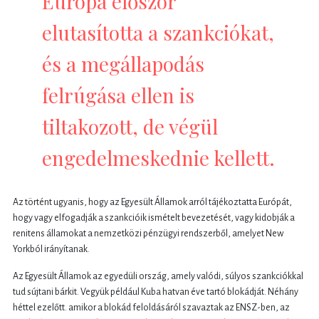
Európa először
elutasította a szankciókat,
és a megállapodás
felrúgása ellen is
tiltakozott, de végül
engedelmeskednie kellett.
Az történt ugyanis, hogy az Egyesült Államok arról tájékoztatta Európát,
hogy vagy elfogadják a szankcióik ismételt bevezetését, vagy kidobják a
renitens államokat a nemzetközi pénzügyi rendszerből, amelyet New
Yorkból irányítanak.
Az Egyesült Államok az egyedüli ország, amely valódi, súlyos szankciókkal
tud sújtani bárkit. Vegyük például Kuba hatvan éve tartó blokádját. Néhány
héttel ezelőtt. amikor a blokád feloldásáról szavaztak az ENSZ-ben, az