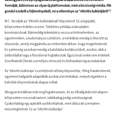
formáját, különösen az olyan új platformokat, mint a közösségi média. Mit
gondol ezekről a fejleményekről, mi a véleménye az “eltörlés kultúrájáról"?
N.C.: Kezdjük az “eltörlés kultúrájának” képzetével. Ez a legújabb,
kifejezetten érdekes eszme. Tökéletes példája a társadalmi
konstrukciónak. Bármeddig tekintünk is vissza a történelemben, az
egyetemeken, a tudományos színtéren, a médiában mindig is létezett az
elnyomás, amely meggátolta az embereket abban, hogy megjelenjenek.
Ez a jelenség azonban mindig a baloldalra korlátozódott, azokra, akik a
jobboldallal vagy a fősodorral foglalkoztak. Egyszóval senkit sem érdekelt.
Sorolhatnék Önnek személyes rémisztő és leírhatatlan tapasztalatokat.
Az "eltörlés kultúrája" eszméjének néhány képviselője, főleg fiatalemberek,
egyetemi hallgatók adaptálták azokat a technikákat, melyek régebben a
baloldal elnyomásának alapjai voltak.
Ahogyan korábban már megfogalmaztam, én az elhallgatást elvi alapon
kifejezetten rossznak tartom, taktikailag pedig ostobaságnak.
Gyakorlatilag egy ajándék a jobboldalnak, mert áldozati szerepben
tetszeleghetnek. Ez az "eltörlés kultúrája".