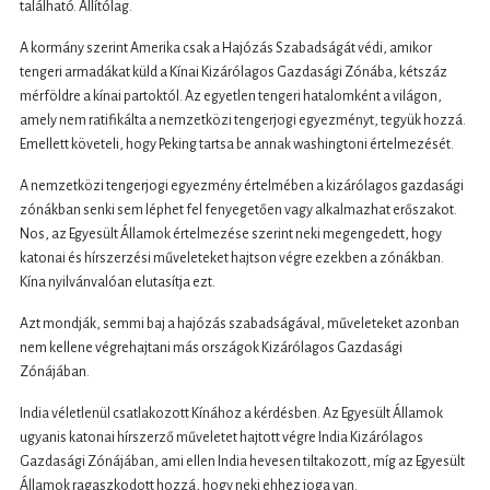
található. Állítólag.
A kormány szerint Amerika csak a Hajózás Szabadságát védi, amikor
tengeri armadákat küld a Kínai Kizárólagos Gazdasági Zónába, kétszáz
mérföldre a kínai partoktól. Az egyetlen tengeri hatalomként a világon,
amely nem ratifikálta a nemzetközi tengerjogi egyezményt, tegyük hozzá.
Emellett követeli, hogy Peking tartsa be annak washingtoni értelmezését.
A nemzetközi tengerjogi egyezmény értelmében a kizárólagos gazdasági
zónákban senki sem léphet fel fenyegetően vagy alkalmazhat erőszakot.
Nos, az Egyesült Államok értelmezése szerint neki megengedett, hogy
katonai és hírszerzési műveleteket hajtson végre ezekben a zónákban.
Kína nyilvánvalóan elutasítja ezt.
Azt mondják, semmi baj a hajózás szabadságával, műveleteket azonban
nem kellene végrehajtani más országok Kizárólagos Gazdasági
Zónájában.
India véletlenül csatlakozott Kínához a kérdésben. Az Egyesült Államok
ugyanis katonai hírszerző műveletet hajtott végre India Kizárólagos
Gazdasági Zónájában, ami ellen India hevesen tiltakozott, míg az Egyesült
Államok ragaszkodott hozzá, hogy neki ehhez joga van.