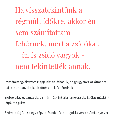
Ha visszatekintünk a
régmúlt időkre, akkor én
sem számítottam
fehérnek, mert a zsidókat
– én is zsidó vagyok -
nem tekintették annak.
Ez mára megváltozott. Napjainkban láthatjuk, hogy ugyanez az átmenet
zajlik le a spanyol ajkúak körében – kifehérednek.
Biológiailag ugyanazok, de már másként tekintenek rájuk, és ők is másként
látják magukat.
Szóval a faj furcsa egy képzet. Mindenféle dolgok keveréke. Ami a nyelvet