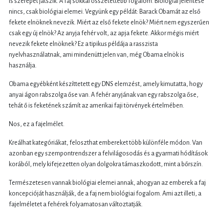
is szerepet játszik. A faj sokkal összetettebb fogalom. Biológiai jelentése
nincs, csak biológiai elemei. Vegyünk egy példát: Barack Obamát az első
fekete elnöknek nevezik. Miért az első fekete elnök? Miért nem egyszerűen
csak egy új elnök? Az anyja fehér volt, az apja fekete. Akkor mégis miért
nevezik fekete elnöknek? Ez a tipikus példája a rasszista
nyelvhasználatnak, ami mindenütt jelen van, még Obama elnök is
használja.
Obama egyébként készíttetett egy DNS elemzést, amely kimutatta, hogy
anyai ágon rabszolga őse van. A fehér anyjának van egy rabszolga őse,
tehát ő is feketének számít az amerikai faji törvények értelmében.
Nos, ez a fajelmélet.
Kreálhat kategóriákat, feloszthat embereket több különféle módon. Van
azonban egy szempontrendszer a felvilágosodás és a gyarmati hódítások
korából, mely kifejezetten olyan dolgokra támaszkodott, mint a bőrszín.
Természetesen vannak biológiai elemei annak, ahogyan az emberek a faj
koncepcióját használják, de a faj nem biológiai fogalom. Ami azt illeti, a
fajelméletet a fehérek folyamatosan változtatják.