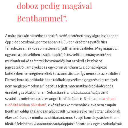
doboz pedig magával
Benthammel”.
A mára jócskán háttérbe szorult filozófiatörténeti nagyságra legújabban
épp e dobozoknak, pontosabban a UCL-ben őrzött hagyaték friss
felfedezéseinek köszönhetően irányult némi érdeklődés. Még májusban
ugyanis a bölcselőben a saját alapítóját tisztelő tudományos intézet
munkatársai közzétették beszámolójukat azokról a kézírásos
jegyzetekről, amelyeket az egykoron Bentham tulajdonát képező
kötetekben nemrégiben leltek és azonosítottak. Így nemcsak az euklidészi
Elemek kora újkori kiadásában találtak lapszéli megjegyzéseket (melyek
nem meglepő módon a filozófus fejlett matematikai érdeklődését és
érzékét igazolták), hanem Sebastian Brant
A bolondok hajója
című
szatírikus művének 1509-es angol fordításában is. S mint most
a hírlapi
tudósításokban olvasható
, e kézírásos kommentárok java nem csupán
Bentham eddig általánosan alábecsült humorérzéke mellett tanúskodnak
ékesszólóan, de mintha az utilitarianizmus és a jó kormányzás benthami
ideái ráfelelnének
A bolondok hajója
lapjain hóbortosok egész sokadalmát