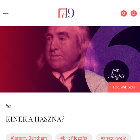
Fotó: Wikipedia
hír
KINEK A HASZNA?
#Jeremy Bentham
#brit filozófia
#angol nyelv