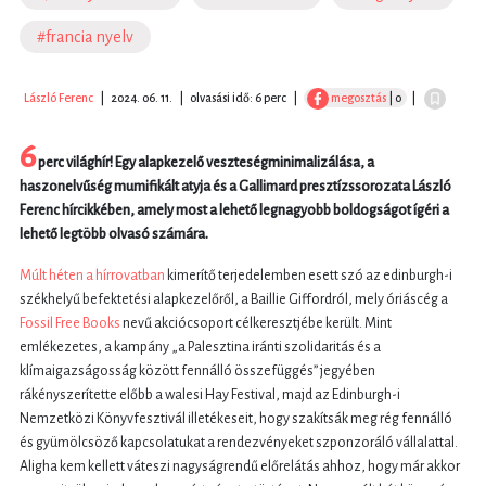
#francia nyelv
László Ferenc
|
2024. 06. 11.
|
olvasási idő: 6 perc
|
megosztás
| 0
|
6
perc világhír! Egy alapkezelő veszteségminimalizálása, a
haszonelvűség mumifikált atyja és a Gallimard presztízssorozata László
Ferenc hírcikkében, amely most a lehető legnagyobb boldogságot ígéri a
lehető legtöbb olvasó számára.
Múlt héten a hírrovatban
kimerítő terjedelemben esett szó az edinburgh-i
székhelyű befektetési alapkezelőről, a Baillie Giffordról, mely óriáscég a
Fossil Free Books
nevű akciócsoport célkeresztjébe került. Mint
emlékezetes, a kampány „a Palesztina iránti szolidaritás és a
klímaigazságosság között fennálló összefüggés” jegyében
rákényszerítette előbb a walesi Hay Festival, majd az Edinburgh-i
Nemzetközi Könyvfesztivál illetékeseit, hogy szakítsák meg rég fennálló
és gyümölcsöző kapcsolatukat a rendezvényeket szponzoráló vállalattal.
Aligha kem kellett váteszi nagyságrendű előrelátás ahhoz, hogy már akkor