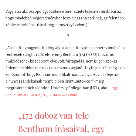
Vagyis az akciócsoport győzelme e téren szinte teljesnek tűnik, bár az,
hogy mindebből végeredményben lesz-e haszna bárkinek, az felettébb
kérdésesnek tűnik. (Lásd még: pirruszi győzelem.)
*
„A lehető legnagyobb boldogságot a lehető legtöbb ember számára” – a
fenti esetre aligha ráillő elv Jeremy Bentham (1748-1832) filozófus
működésének középponti elve volt. Mi tagadás, nem is igen szokás
érdemben többet tudni az utilitarizmus atyjáról. Legfeljebb tán még azt a
kuriózumot, hogy Bentham mumifikált maradványai és viaszfeje az
elhunyt szándékainak megfelelően (mint „auto-icon”) máig
megtekinthetőek a londoni University College-ban (UCL), ahol –
egy
szellemes kutató megfogalmazása szerint
–
„172 doboz van tele
Bentham írásaival, egy