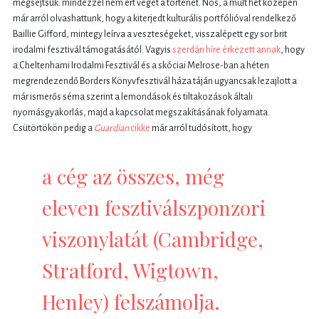
megsejtsük: mindezzel nem ért véget a történet. Nos, a múlt hét közepén
már arról olvashattunk, hogy a kiterjedt kulturális portfólióval rendelkező
Baillie Gifford, mintegy leírva a veszteségeket, visszalépett egy sor brit
irodalmi fesztivál támogatásától. Vagyis
szerdán híre érkezett annak
, hogy
a Cheltenhami Irodalmi Fesztivál és a skóciai Melrose-ban a héten
megrendezendő Borders Könyvfesztivál háza táján ugyancsak lezajlott a
már ismerős séma szerint a lemondások és tiltakozások általi
nyomásgyakorlás, majd a kapcsolat megszakításának folyamata.
Csütörtökön pedig a
Guardian
cikke
már arról tudósított, hogy
a cég az összes, még
eleven fesztiválszponzori
viszonylatát (Cambridge,
Stratford, Wigtown,
Henley) felszámolja.