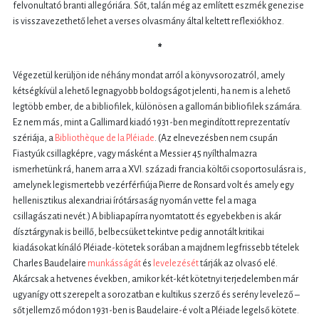
felvonultató branti allegóriára. Sőt, talán még az említett eszmék genezise
is visszavezethető lehet a verses olvasmány által keltett reflexiókhoz.
*
Végezetül kerüljön ide néhány mondat arról a könyvsorozatról, amely
kétségkívül a lehető legnagyobb boldogságot jelenti, ha nem is a lehető
legtöbb ember, de a bibliofilek, különösen a gallomán bibliofilek számára.
Ez nem más, mint a Gallimard kiadó 1931-ben megindított reprezentatív
szériája, a
Bibliothèque de la Pléiade
. (Az elnevezésben nem csupán
Fiastyúk csillagképre, vagy másként a Messier 45 nyílthalmazra
ismerhetünk rá, hanem arra a XVI. századi francia költői csoportosulásra is,
amelynek legismertebb vezérférfiúja Pierre de Ronsard volt és amely egy
hellenisztikus alexandriai írótársaság nyomán vette fel a maga
csillagászati nevét.) A bibliapapírra nyomtatott és egyebekben is akár
dísztárgynak is beillő, belbecsüket tekintve pedig annotált kritikai
kiadásokat kínáló Pléiade-kötetek sorában a majdnem legfrissebb tételek
Charles Baudelaire
munkásságát
és
levelezését
tárják az olvasó elé.
Akárcsak a hetvenes években, amikor két-két kötetnyi terjedelemben már
ugyanígy ott szerepelt a sorozatban e kultikus szerző és serény levelező –
sőt jellemző módon 1931-ben is Baudelaire-é volt a Pléiade legelső kötete.