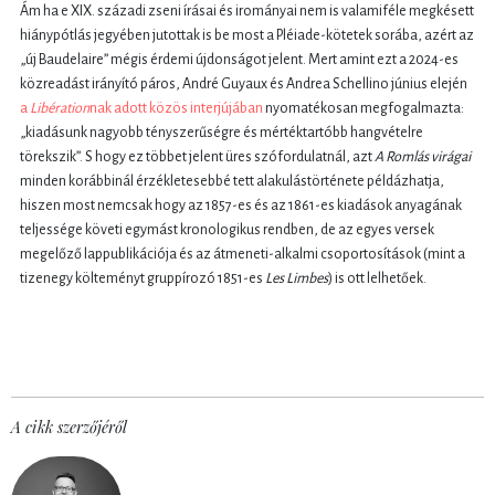
Ám ha e XIX. századi zseni írásai és irományai nem is valamiféle megkésett
hiánypótlás jegyében jutottak is be most a Pléiade-kötetek sorába, azért az
„új Baudelaire” mégis érdemi újdonságot jelent. Mert amint ezt a 2024-es
közreadást irányító páros, André Guyaux és Andrea Schellino június elején
a
Libération
nak adott közös interjújában
nyomatékosan megfogalmazta:
„kiadásunk nagyobb tényszerűségre és mértéktartóbb hangvételre
törekszik”. S hogy ez többet jelent üres szófordulatnál, azt
A Romlás virágai
minden korábbinál érzékletesebbé tett alakulástörténete példázhatja,
hiszen most nemcsak hogy az 1857-es és az 1861-es kiadások anyagának
teljessége követi egymást kronologikus rendben, de az egyes versek
megelőző lappublikációja és az átmeneti-alkalmi csoportosítások (mint a
tizenegy költeményt gruppírozó 1851-es
Les Limbes
) is ott lelhetőek.
A cikk szerzőjéről