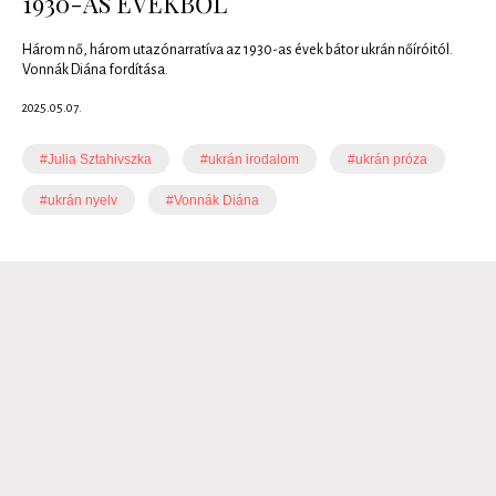
1930-AS ÉVEKBŐL
Három nő, három utazónarratíva az 1930-as évek bátor ukrán nőíróitól.
Vonnák Diána fordítása.
2025.05.07.
#Julia Sztahivszka
#ukrán irodalom
#ukrán próza
#ukrán nyelv
#Vonnák Diána