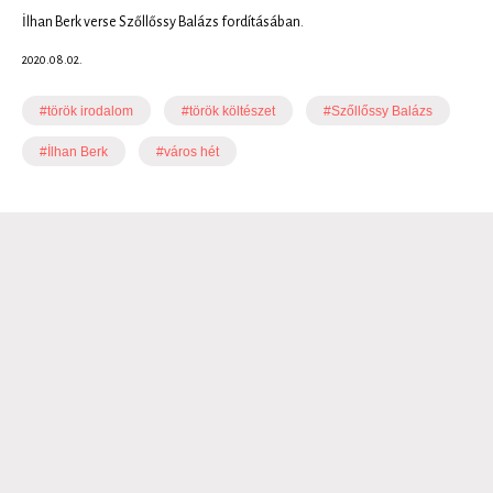
İlhan Berk verse Szőllőssy Balázs fordításában.
2020.08.02.
#török irodalom
#török költészet
#Szőllőssy Balázs
#İlhan Berk
#város hét