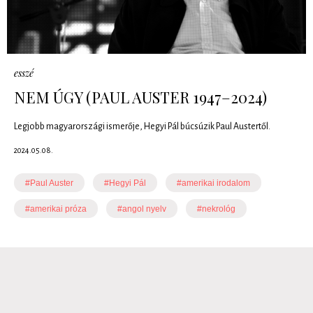
esszé
NEM ÚGY (PAUL AUSTER 1947–2024)
Legjobb magyarországi ismerője, Hegyi Pál búcsúzik Paul Austertől.
2024.05.08.
#Paul Auster
#Hegyi Pál
#amerikai irodalom
#amerikai próza
#angol nyelv
#nekrológ