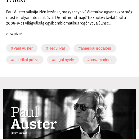
Paul Auster pályája idén lezárult, magyar nyelvű életműve ugyanakkor még
most is folyamatosan bővül. De mit mond majd" tizenöt év távlatából a
2008-9-es világválság egyik emblematikus regénye, a Sunse...
2024.08.06.
#Paul Auster
#Hegyi Pál
#amerikai irodalom
#amerikai próza
#angol nyelv
#posztmodern