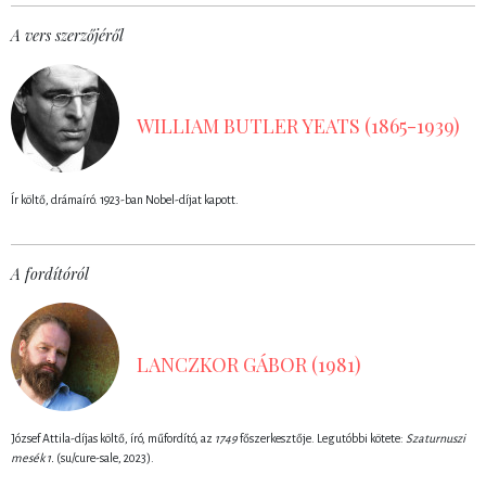
A vers szerzőjéről
WILLIAM BUTLER YEATS (1865-1939)
Ír költő, drámaíró. 1923-ban Nobel-díjat kapott.
A fordítóról
LANCZKOR GÁBOR (1981)
József Attila-díjas költő, író, műfordító, az
1749
főszerkesztője. Legutóbbi kötete:
Szaturnuszi
mesék 1.
(su/cure-sale, 2023).