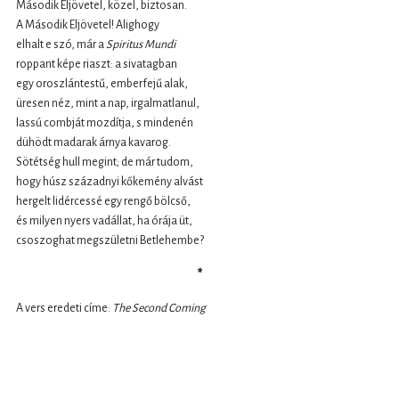
Második Eljövetel, közel, biztosan.
A Második Eljövetel! Alighogy
elhalt e szó, már a
Spiritus Mundi
roppant képe riaszt: a sivatagban
egy oroszlántestű, emberfejű alak,
üresen néz, mint a nap, irgalmatlanul,
lassú combját mozdítja, s mindenén
dühödt madarak árnya kavarog.
Sötétség hull megint; de már tudom,
hogy húsz századnyi kőkemény alvást
hergelt lidércessé egy rengő bölcső,
és milyen nyers vadállat, ha órája üt,
csoszoghat megszületni Betlehembe?
*
A vers eredeti címe:
The Second Coming