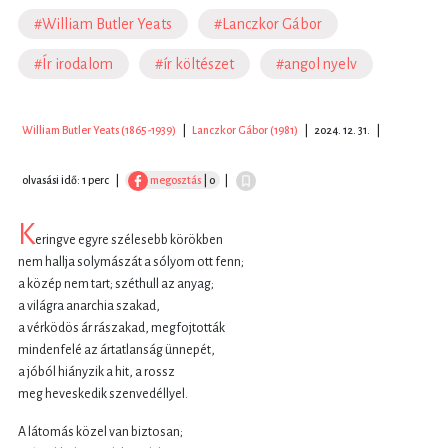
#William Butler Yeats
#Lanczkor Gábor
#Ír irodalom
#ír költészet
#angol nyelv
William Butler Yeats (1865-1939)
|
Lanczkor Gábor (1981)
|
2024. 12. 31.
|
olvasási idő: 1 perc
|
megosztás
| 0
|
K
eringve egyre szélesebb körökben
nem hallja solymászát a sólyom ott fenn;
a közép nem tart; széthull az anyag;
a világra anarchia szakad,
a vérködös ár rászakad, megfojtották
mindenfelé az ártatlanság ünnepét,
a jóból hiányzik a hit, a rossz
meg heveskedik szenvedéllyel.
A látomás közel van biztosan;