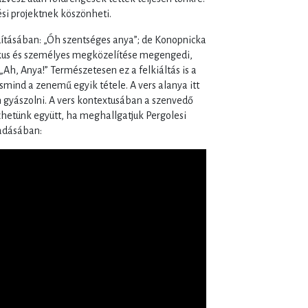
si projektnek köszönheti.
rdításában: „Óh szentséges anya”; de Konopnicka
ikus és személyes megközelítése megengedi,
 „Ah, Anya!” Természetesen ez a felkiáltás is a
mind a zenemű egyik tétele. A vers alanya itt
án gyászolni. A vers kontextusában a szenvedő
hetünk együtt, ha meghallgatjuk Pergolesi
őadásában: