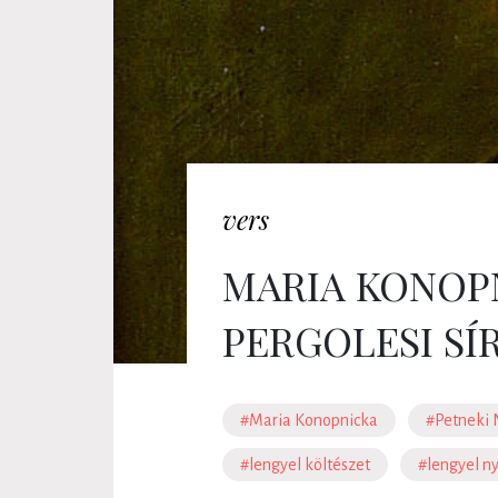
vers
MARIA KONOP
PERGOLESI SÍ
#Maria Konopnicka
#Petneki
#lengyel költészet
#lengyel n