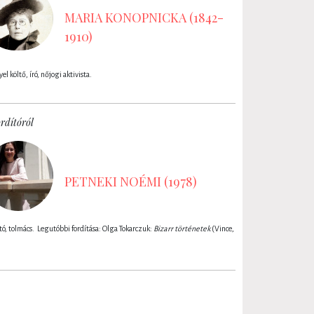
MARIA KONOPNICKA (1842-
1910)
el költő, író, nőjogi aktivista.
rdítóról
PETNEKI NOÉMI (1978)
tó, tolmács. Legutóbbi fordítása: Olga Tokarczuk:
Bizarr történetek
(Vince,