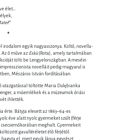
ve élet…
élyek,
Mater
!”
*
l irodalom egyik nagyasszonya. Költő, novella-
t. Az ő műve az
Eskü
(Rota), amely tartalmában
kcióját tölti be Lengyelországban. A meséin
impresszionista novelláit pedig magyarul is
tben, Mészáros István fordításában.
dó utazgatással töltötte Maria Dulębianka
A tenger, a műemlékek és a múzeumok óriási
vét ihlették.
 érte. Bátyja elesett az 1863–64-es
lc éve alatt nyolc gyermeket szült (férje
fia csecsemőkorában meghalt. Gyermekeit
öltözött gavalléréletet élő férjétől.
 hagyta el, mert egyik lánya egyrészt