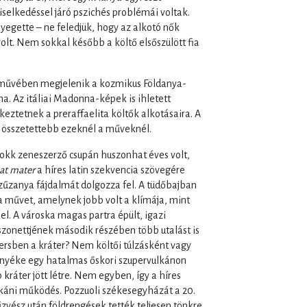
viselkedéssel járó pszichés problémái voltak.
yegette – ne feledjük, hogy az alkotó nők
lt. Nem sokkal később a költő elsőszülött fia
művében megjelenik a kozmikus Földanya-
ma. Az itáliai Madonna-képek is ihletett
eztetnek a preraffaelita költők alkotásaira. A
 összetettebb ezeknél a műveknél.
rokk zeneszerző csupán huszonhat éves volt,
at mater
a híres latin szekvencia szövegére
Szűzanya fájdalmát dolgozza fel. A tüdőbajban
a művet, amelynek jobb volt a klímája, mint
l. A városka magas partra épült, igazi
 szonettjének második részében több utalást is
versben a kráter? Nem költői túlzásként vagy
örnyéke egy hatalmas őskori szupervulkánon
ráter jött létre. Nem egyben, így a híres
lkáni működés. Pozzuoli székesegyházát a 20.
zvész után földrengések tették teljesen tönkre.