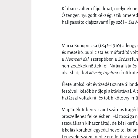
Kínban szültem fájdalmat, melynek ne
Ó tenger, nyugodt kékség, sziklamered
hallgassátok jajszavam! Így szól –
Eia 
Maria Konopnicka (1842–1910) a lengye
és meseíró, publicista és műfordító vol
a
Nemzeti dal
, szerepében a
Szózat
fun
nemzedékek nőttek fel. Naturalista és 
olvashatjuk
A község irgalma
című köte
Élete utolsó két évtizedét szinte állan
festővel, később nőjogi aktivistával. 
hatással voltak rá, és több kötetnyi mű
Magánéletében viszont számos tragédia
oroszellenes felkelésben. Házassága nyo
szexuálisan kihasználta), de két iker
iskolás koruktól egyedül nevelte, különk
Lengyelországot pedig eredetileg azért