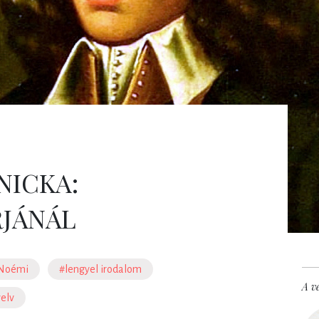
NICKA:
RJÁNÁL
 Noémi
#lengyel irodalom
A ve
yelv