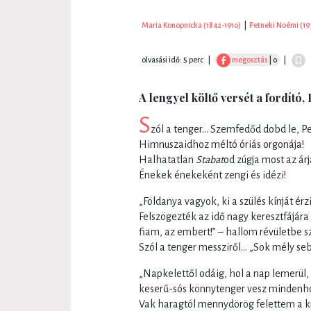
Maria Konopnicka (1842-1910)
|
Petneki Noémi (19
olvasási idő: 5 perc
|
megosztás
| 0
|
A lengyel költő versét a fordító
S
zól a tenger… Szemfedőd dobd le, Pe
Himnuszaidhoz méltó óriás orgonája!
Halhatatlan
Stabat
od zúgja most az árj
Énekek énekeként zengi és idézi!
„Földanya vagyok, ki a szülés kínját érzi
Felszögezték az idő nagy keresztfájára
fiam, az embert!” – hallom révületbe s
Szól a tenger messziről… „Sok mély seb
„Napkelettől odáig, hol a nap lemerül,
keserű-sós könnytenger vesz mindenho
Vak haragtól mennydörög felettem a k