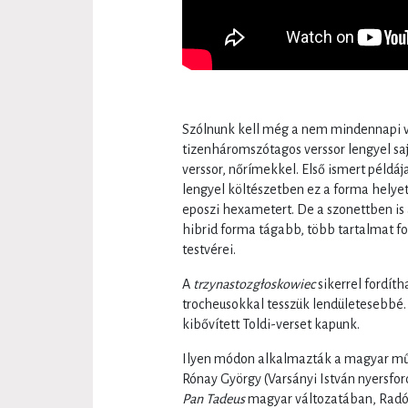
Szólnunk kell még a nem mindennapi v
tizenháromszótagos verssor lengyel saj
verssor, nőrímekkel. Első ismert példáj
lengyel költészetben ez a forma helyet
eposzi hexametert. De a szonettben is 
hibrid forma tágabb, több tartalmat 
testvérei.
A
trzynastozgłoskowiec
sikerrel fordít
trocheusokkal tesszük lendületesebbé.
kibővített Toldi-verset kapunk.
Ilyen módon alkalmazták a magyar mű
Rónay György (Varsányi István nyersfor
Pan Tadeus
magyar változatában, Radó