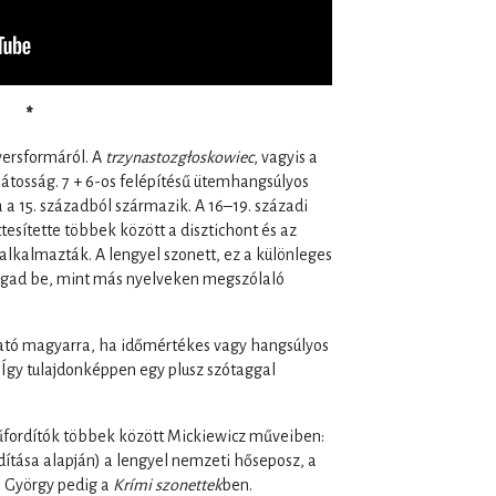
*
ersformáról. A
trzynastozgłoskowiec
, vagyis a
átosság. 7 + 6-os felépítésű ütemhangsúlyos
a a 15. századból származik. A 16–19. századi
tesítette többek között a disztichont és az
alkalmazták. A lengyel szonett, ez a különleges
fogad be, mint más nyelveken megszólaló
ható magyarra, ha időmértékes vagy hangsúlyos
 Így tulajdonképpen egy plusz szótaggal
fordítók többek között Mickiewicz műveiben:
dítása alapján) a lengyel nemzeti hőseposz, a
 György pedig a
Krími szonettek
ben.