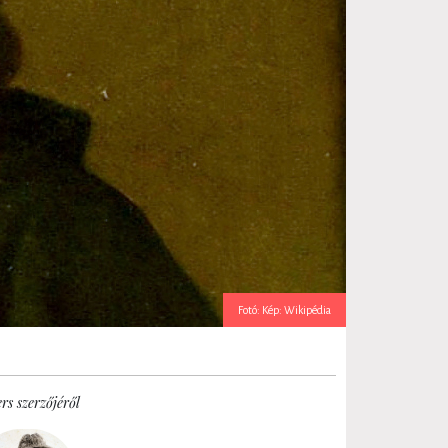
Fotó: Kép: Wikipédia
rs szerzőjéről