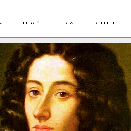
M
FÜGGŐ
FLOW
OFFLINE
ESSZÉ
HÍR
1749 KÖNYVEK
KRITIKA
INTERJÚ
RENDEZVÉNYEK
TANULMÁNY
MŰHELYNAPLÓ
PODCAST
IKSZEK
TOPLISTA