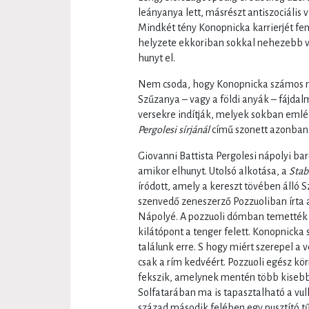
leányanya lett, másrészt antiszociális 
Mindkét tény Konopnicka karrierjét fen
helyzete ekkoriban sokkal nehezebb vo
hunyt el.
Nem csoda, hogy Konopnicka számos 
Szűzanya – vagy a földi anyák – fájdal
versekre indítják, melyek sokban emlék
Pergolesi sírjánál
című szonett azonban
Giovanni Battista Pergolesi nápolyi ba
amikor elhunyt. Utolsó alkotása, a
Stab
íródott, amely a kereszt tövében álló 
szenvedő zeneszerző Pozzuoliban írta 
Nápolyé. A pozzuoli dómban temették e
kilátópont a tenger felett. Konopnicka
találunk erre. S hogy miért szerepel a 
csak a rím kedvéért. Pozzuoli egész k
fekszik, amelynek mentén több kisebb k
Solfatarában ma is tapasztalható a vu
század második felében egy pusztító tű