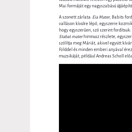
Mai formáját egy nagyszabású újjáépíté
A szonett zárlata:
Eia Mater
, Babits fo
valláson kívülre lépő, egyszerre kozm
hogy egyszerűen, szó szerint fordítsuk:
Stabat mater
himnusz részlete, egyszers
szólítja meg Máriát, akivel együtt kív
Földdel és minden emberi anyával érez
muzsikáját, például Andreas Scholl el