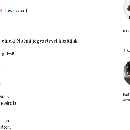
78)
|
2024. 03. 24.
|
Lengy
, Petneki Noémi jegyzetével közöljük.
A fo
rgolesi!
a,
!
Fordí
zállva…
2019)
e vérzik!”
l körül…
ráter…