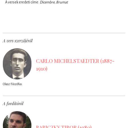
A versek eredeti címe:
Dicembre, Brumat
A vers szerzőjéről
CARLO MICHELSTAEDTER (1887-
1910)
Olasz filozófus.
A fordítóról
BABICZKY TIBOR (1980)