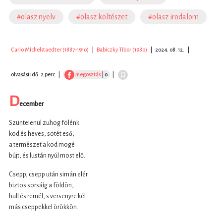
#olasz nyelv
#olasz költészet
#olasz irodalom
Carlo Michelstaedter (1887-1910)
|
Babiczky Tibor (1980)
|
2024. 08. 12.
|
olvasási idő: 2 perc
|
megosztás
| 0
|
D
ecember
Szüntelenül zuhog fölénk
köd és heves, sötét eső,
a természet a köd mögé
bújt, és lustán nyúl most elő.
Csepp, csepp után simán elér
biztos sorsáig a földön,
hull és remél, s versenyre kél
más cseppekkel örökkön.