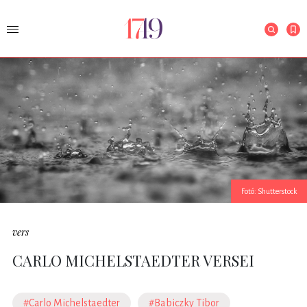
Fotó: Shutterstock
vers
CARLO MICHELSTAEDTER VERSEI
#Carlo Michelstaedter
#Babiczky Tibor