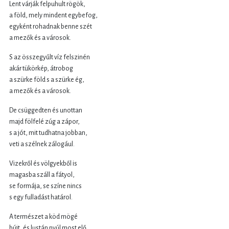
Lent várják felpuhult rögök,
a föld, mely mindent egybefog,
egyként rohadnak benne szét
a mezők és a városok.
S az összegyűlt víz felszinén
akár tükörkép, átrobog
a szürke föld s a szürke ég,
a mezők és a városok.
De csüggedten és unottan
majd fölfelé zúg a zápor,
s a jót, mit tudhatna jobban,
veti a szélnek zálogául.
Vizekről és völgyekből is
magasba száll a fátyol,
se formája, se színe nincs
s egy fulladást határol.
A természet a köd mögé
bújt, és lustán nyúl most elő,