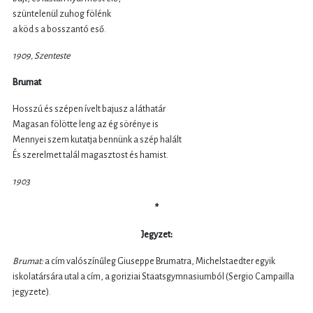
szüntelenül zuhog fölénk
a köd s a bosszantó eső.
1909, Szenteste
Brumat
Hosszú és szépen ívelt bajusz a láthatár
Magasan fölötte leng az ég sörénye is
Mennyei szem kutatja bennünk a szép halált
És szerelmet talál magasztost és hamist.
1903
*
Jegyzet:
Brumat:
a cím valószínűleg Giuseppe Brumatra, Michelstaedter egyik
iskolatársára utal a cím, a goriziai Staatsgymnasiumból (Sergio Campailla
jegyzete).