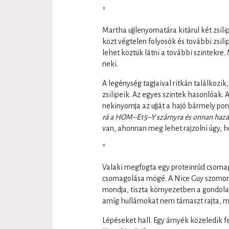
*
Martha ujjlenyomatára kitárul két zsili
közt végtelen folyosók és további zsilip
lehet köztük látni a további szintekre. 
neki.
A legénység tagjaival ritkán találkozi
zsilipeik. Az egyes szintek hasonlóak. 
nekinyomja az ujját a hajó bármely pon
rá a HOM–E15–Y szárnyra és onnan haza
van, ahonnan meg lehet rajzolni úgy, h
*
Valaki megfogta egy proteinrúd csomag
csomagolása mögé. A Nice Guy szomorú 
mondja, tiszta környezetben a gondolat
amíg hullámokat nem támaszt rajta, m
Lépéseket hall. Egy árnyék közeledik fe