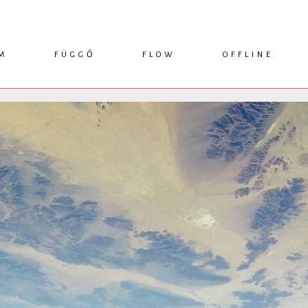
M
FÜGGŐ
FLOW
OFFLINE
ESSZÉ
HÍR
1749 KÖNYVEK
KRITIKA
INTERJÚ
RENDEZVÉNYEK
TANULMÁNY
MŰHELYNAPLÓ
PODCAST
IKSZEK
TOPLISTA