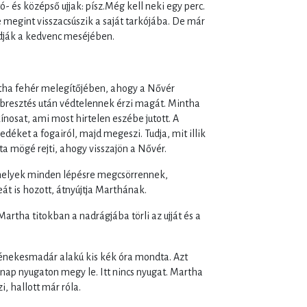
ó- és középső ujjak: písz.Még kell neki egy perc.
 megint visszacsúszik a saját tarkójába. De már
ndják a kedvenc meséjében.
Martha fehér melegítőjében, ahogy a Nővér
ébresztés után védtelennek érzi magát. Mintha
osat, ami most hirtelen eszébe jutott. A
edéket a fogairól, majd megeszi. Tudja, mit illik
ta mögé rejti, ahogy visszajön a Nővér.
amelyek minden lépésre megcsörrennek,
eát is hozott, átnyújtja Marthának.
Martha titokban a nadrágjába törli az ujját és a
 énekesmadár alakú kis kék óra mondta. Azt
ap nyugaton megy le. Itt nincs nyugat. Martha
, hallott már róla.