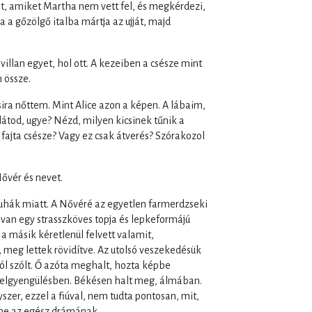
t, amiket Martha nem vett fel, és megkérdezi,
a a gőzölgő italba mártja az ujját, majd
 villan egyet, hol ott. A kezeiben a csésze mint
n össze.
ira nőttem. Mint Alice azon a képen. A lábaim,
látod, ugye? Nézd, milyen kicsinek tűnik a
fajta csésze? Vagy ez csak átverés? Szórakozol
Nővér és nevet.
ruhák miatt. A Nővéré az egyetlen farmerdzseki
van egy strasszköves topja és lepkeformájú
 a másik kéretlenül felvett valamit,
 meg lettek rövidítve. Az utolsó veszekedésük
úról szólt. Ő azóta meghalt, hozta képbe
égelgyengülésben. Békésen halt meg, álmában.
zer, ezzel a fiúval, nem tudta pontosan, mit,
lme az egész drámának.