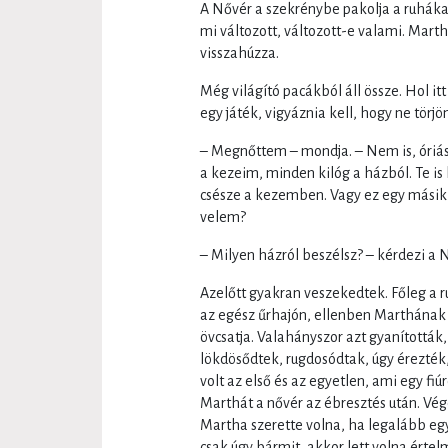
A Nővér a szekrénybe pakolja a ruháka
mi változott, változott-e valami. Marth
visszahúzza.
Még világító pacákból áll össze. Hol itt
egy játék, vigyáznia kell, hogy ne törjö
– Megnőttem – mondja. – Nem is, óriás
a kezeim, minden kilóg a házból. Te is 
csésze a kezemben. Vagy ez egy másik 
velem?
– Milyen házról beszélsz? – kérdezi a 
Azelőtt gyakran veszekedtek. Főleg a 
az egész űrhajón, ellenben Marthának 
övcsatja. Valahányszor azt gyanították,
lökdösődtek, rugdosódtak, úgy érezték,
volt az első és az egyetlen, ami egy fi
Marthát a nővér az ébresztés után. V
Martha szerette volna, ha legalább egys
csak úgy bármit, akkor lett volna érte