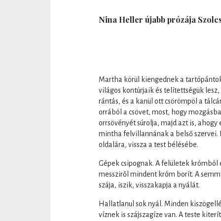
Nina Heller újabb prózája Szolc
Martha körül kiengednek a tartópántok.
világos kontúrjaik és telítettségük lesz
rántás, és a kanül ott csörömpöl a tálc
orrából a csövet, most, hogy mozgásba jö
orrsövényét súrolja, majd azt is, ahogy 
mintha felvillannának a belső szervei. 
oldalára, vissza a test bélésébe.
Gépek csipognak. A felületek krómból é
messziről mindent króm borít. A semmi
szája, iszik, visszakapja a nyálát.
Hallatlanul sok nyál. Minden kiszögell
víznek is szájszagíze van. A teste kite