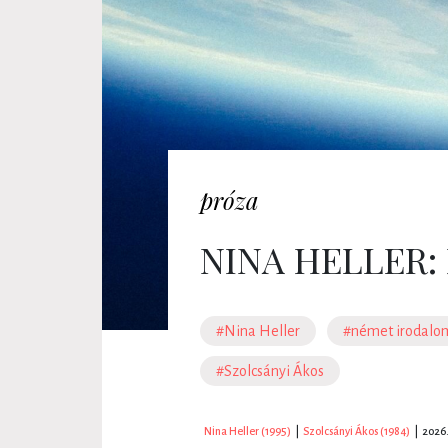
próza
NINA HELLER
#Nina Heller
#német irodalo
#Szolcsányi Ákos
Nina Heller (1995)
|
Szolcsányi Ákos (1984)
|
2026.