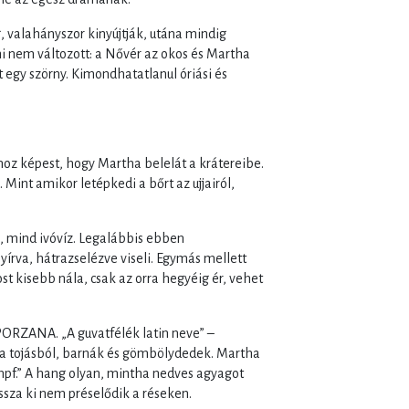
, valahányszor kinyújtják, utána mindig
i nem változott: a Nővér az okos és Martha
nt egy szörny. Kimondhatatlanul óriási és
oz képest, hogy Martha belelát a krátereibe.
. Mint amikor letépkedi a bőrt az ujjairól,
z, mind ivóvíz. Legalábbis ebben
yírva, hátrazselézve viseli. Egymás mellett
st kisebb nála, csak az orra hegyéig ér, vehet
 PORZANA. „A guvatfélék latin neve” –
a tojásból, barnák és gömbölydedek. Martha
pf.” A hang olyan, mintha nedves agyagot
za ki nem préselődik a réseken.