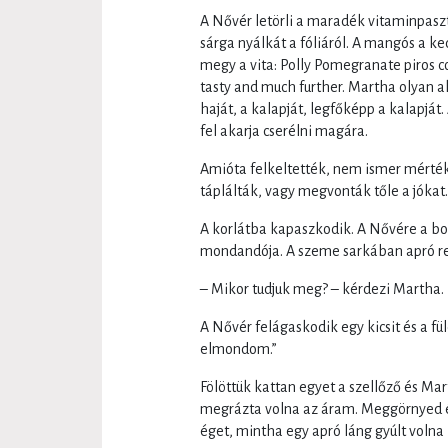
A Nővér letörli a maradék vitaminpaszt
sárga nyálkát a fóliáról. A mangós a k
megy a vita: Polly Pomegranate piros 
tasty and much further. Martha olyan a
haját, a kalapját, legfőképp a kalapját.
fel akarja cserélni magára.
Amióta felkeltették, nem ismer mérték
táplálták, vagy megvonták tőle a jókat
A korlátba kapaszkodik. A Nővére a bo
mondandója. A szeme sarkában apró re
– Mikor tudjuk meg? – kérdezi Martha.
A Nővér felágaskodik egy kicsit és a fül
elmondom.”
Fölöttük kattan egyet a szellőző és Mar
megrázta volna az áram. Meggörnyed és 
éget, mintha egy apró láng gyúlt volna k