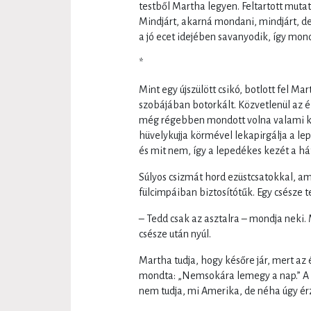
testből Martha legyen. Feltartott mutat
Mindjárt, akarná mondani, mindjárt, de
a jó ecet idejében savanyodik, így mo
*
Mint egy újszülött csikó, botlott fel 
szobájában botorkált. Közvetlenül az 
még régebben mondott volna valami kín
hüvelykujja körmével lekapirgálja a lep
és mit nem, így a lepedékes kezét a há
Súlyos csizmát hord ezüstcsatokkal, 
fülcimpáiban biztosítótűk. Egy csésze t
– Tedd csak az asztalra – mondja neki. 
csésze után nyúl.
Martha tudja, hogy későre jár, mert az
mondta: „Nemsokára lemegy a nap.” A n
nem tudja, mi Amerika, de néha úgy érzi