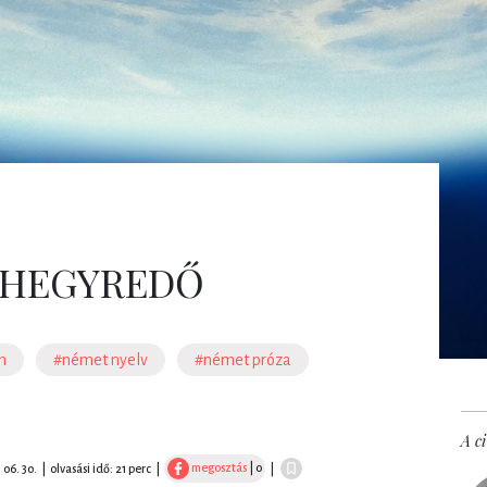
: HEGYREDŐ
m
#német nyelv
#német próza
A ci
megosztás
| 0
 06. 30.
|
olvasási idő: 21 perc
|
|