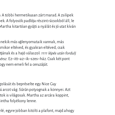
p. A többi hermetikusan zárt marad. A zsilipek
ek. A folyosók padlója részint rácsokból áll, le
Martha kitartóan gyűjti a nyálát és jó utat kíván
k, nekik más ujjlenyomataik vannak, más
Amikor eltéved, és gyakran eltéved, csak
tjának és a hajó válaszol:
1111 lépés után fordulj
érsz.
Ez–itt–az–ik–szes–ház. Csak két pont
ogy nem emeli fel a ceruzáját.
olását és bepréselte egy Nice Guy
arcot vág. Sűrűn potyognak a könnyei. Azt
ok is világosak. Martha az arcára koppint,
intha folyékony lenne.
lé, egyre jobban kitölti a plafont, majd ahogy