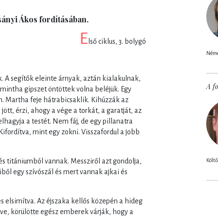
sányi Ákos fordításában.
E
lső ciklus, 3. bolygó
Német
 A segítők eleinte árnyak, aztán kialakulnak,
A fo
, mintha gipszet öntöttek volna beléjük. Egy
án. Martha feje hátrabicsaklik. Kihúzzák az
tt, érzi, ahogy a vége a torkát, a garatját, az
elhagyja a testét. Nem fáj, de egy pillanatra
Kifordítva, mint egy zokni. Visszafordul a jobb
Költő
s titániumból vannak. Messziről azt gondolja,
ből egy szívószál és mert vannak ajkai és
és elsimítva. Az éjszaka kellős közepén a hideg
rítve, körülötte egész emberek várják, hogy a