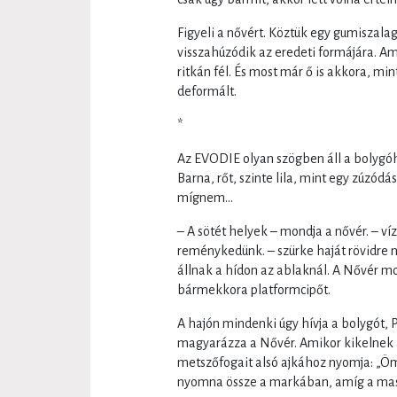
Figyeli a nővért. Köztük egy gumiszalag
visszahúzódik az eredeti formájára. Am
ritkán fél. És most már ő is akkora, mi
deformált.
*
Az EVODIE olyan szögben áll a bolygóh
Barna, rőt, szinte lila, mint egy zúzódás
mígnem...
– A sötét helyek – mondja a nővér. – ví
reménykedünk. – szürke haját rövidre n
állnak a hídon az ablaknál. A Nővér mo
bármekkora platformcipőt.
A hajón mindenki úgy hívja a bolygót,
magyarázza a Nővér. Amikor kikelnek 
metszőfogait alsó ajkához nyomja: „Öm
nyomna össze a markában, amíg a mass