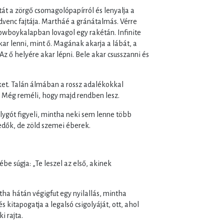
át a zörgő csomagolópapírról és lenyalja a
edvenc fajtája. Martháé a gránátalmás. Vérre
cowboykalapban lovagol egy rakétán. Infinite
kar lenni, mint ő. Magának akarja a lábát, a
 Az ő helyére akar lépni. Bele akar csusszanni és
et. Talán álmában a rossz adalékokkal
. Még reméli, hogy majd rendben lesz.
lygót figyeli, mintha neki sem lenne több
dők, de zöld szemei éberek.
ébe súgja: „Te leszel az első, akinek
tha hátán végigfut egy nyilallás, mintha
kitapogatja a legalsó csigolyáját, ott, ahol
i rajta.