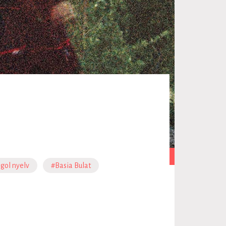
Fotó: youtube.com
gol nyelv
#Basia Bulat