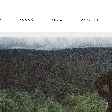
M
FÜGGŐ
FLOW
OFFLINE
ESSZÉ
HÍR
1749 KÖNYVEK
KRITIKA
INTERJÚ
RENDEZVÉNYEK
TANULMÁNY
MŰHELYNAPLÓ
PODCAST
IKSZEK
TOPLISTA