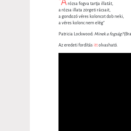
"A
rózsa fogva tartja illatát,
a rózsa illata zörgeti rácsait,
a gondozó véres koloncot dob neki,
a véres kolonc nem elég"
Patricia Lockwood:
Minek a fogság?
(Bra
Az eredeti fordítás
itt
olvasható.