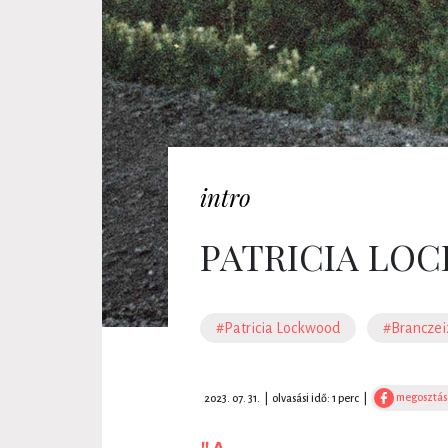
intro
PATRICIA LOC
#Patricia Lockwood
#Branczei
megosztás
2023. 07. 31.
|
olvasási idő: 1 perc
|