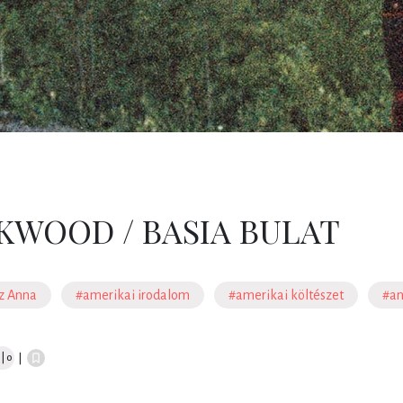
KWOOD / BASIA BULAT
z Anna
#amerikai irodalom
#amerikai költészet
#an
| 0
|