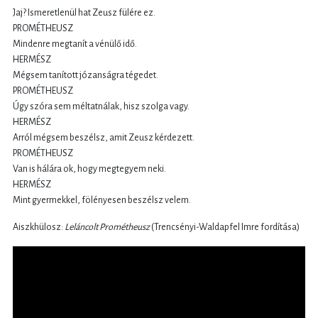
Jaj? Ismeretlenül hat Zeusz fülére ez.
PROMÉTHEUSZ
Mindenre megtanít a vénülő idő.
HERMÉSZ
Mégsem tanított józanságra tégedet.
PROMÉTHEUSZ
Úgy szóra sem méltatnálak, hisz szolga vagy.
HERMÉSZ
Arról mégsem beszélsz, amit Zeusz kérdezett.
PROMÉTHEUSZ
Van is hálára ok, hogy megtegyem neki.
HERMÉSZ
Mint gyermekkel, fölényesen beszélsz velem.
Aiszkhülosz:
Leláncolt Prométheusz
(Trencsényi-Waldapfel Imre fordítása)