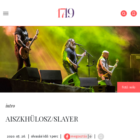
Fotó: wiki
intro
AISZKHÜLOSZ/SLAYER
2020. 05. 26.
|
olvasási idő: 1 perc
|
megosztás
| 0
|