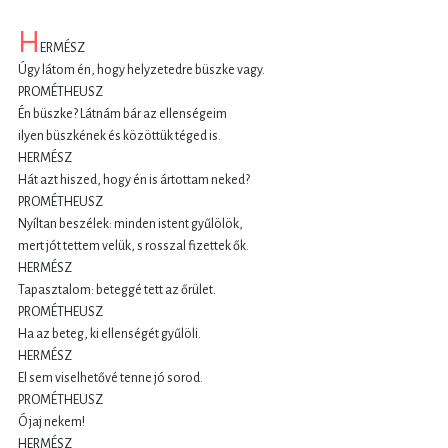
H
ERMÉSZ
Úgy látom én, hogy helyzetedre büszke vagy.
PROMÉTHEUSZ
Én büszke? Látnám bár az ellenségeim
ilyen büszkének és közöttük téged is.
HERMÉSZ
Hát azt hiszed, hogy én is ártottam neked?
PROMÉTHEUSZ
Nyíltan beszélek: minden istent gyűlölök,
mert jót tettem velük, s rosszal fizettek ők.
HERMÉSZ
Tapasztalom: beteggé tett az őrület.
PROMÉTHEUSZ
Ha az beteg, ki ellenségét gyűlöli.
HERMÉSZ
El sem viselhetővé tenne jó sorod.
PROMÉTHEUSZ
Ó jaj nekem!
HERMÉSZ